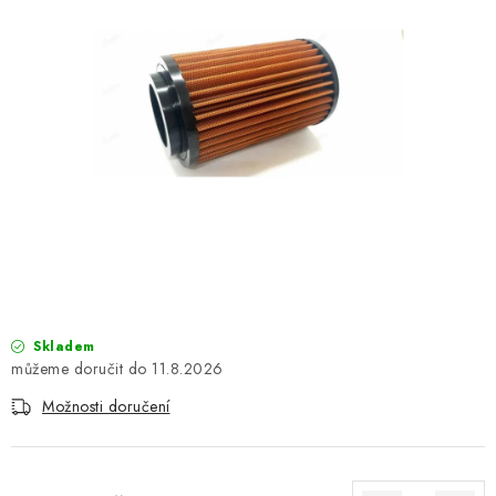
OBLEČENÍ
TIP NA DÁRKY
NÁPLNĚ A KAPALINY
NÁHRADNÍ DÍLY
MONTÁŽNÍ SLUŽBY
Moje objednávka
Kontakt
Reklamace a vrácení zboží
Doprava a platba
Obchodní podmínky
Skladem
Podmínky ochrany osobních údajů
Návody na montáž
11.8.2026
Možnosti doručení