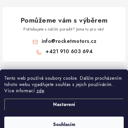
Pomůžeme vám s výběrem
Potřebujete s něčím poradit? Jsme tu pro vás!
info
@
rocketmotors.cz
+421 910 603 694
Z
á
Najdete nás
Tento web používá soubory cookie. Dalším procházením
p
tohoto webu vyjadřujete souhlas s jejich používáním..
a
Více informací
zde
.
Informace pro vás
t
í
Moje objednávka
Nastavení
TOP kategorie
Kontakt
Dětské čtyřkolky
Souhlasím
Copyright 2026
ROCKETMOTORS.cz
. Všechna práva vyhrazena.
Reklamace a vrácení zboží