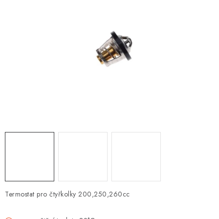
OBLEČENÍ
TIP NA DÁRKY
NÁPLNĚ A KAPALINY
NÁHRADNÍ DÍLY
MONTÁŽNÍ SLUŽBY
Moje objednávka
Kontakt
Reklamace a vrácení zboží
Doprava a platba
Obchodní podmínky
Podmínky ochrany osobních údajů
Návody na montáž
Termostat pro čtyřkolky 200,250,260cc