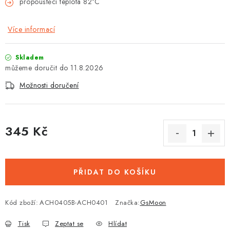
propouštěcí teplota 82°C
Více informací
Skladem
11.8.2026
Možnosti doručení
345 Kč
Měrná cena:
PŘIDAT DO KOŠÍKU
Kód zboží:
ACH0405B-ACH0401
Značka:
GsMoon
Tisk
Zeptat se
Hlídat