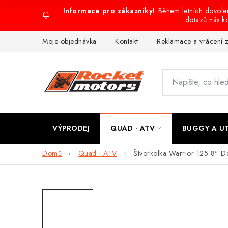
Přejít
Během letních dovol
na
dotazů nás k
obsah
Moje objednávka
Kontakt
Reklamace a vrácení 
VÝPRODEJ
QUAD - ATV
BUGGY A U
Domů
Quad - ATV
Štvorkolka Warrior 125 8" D