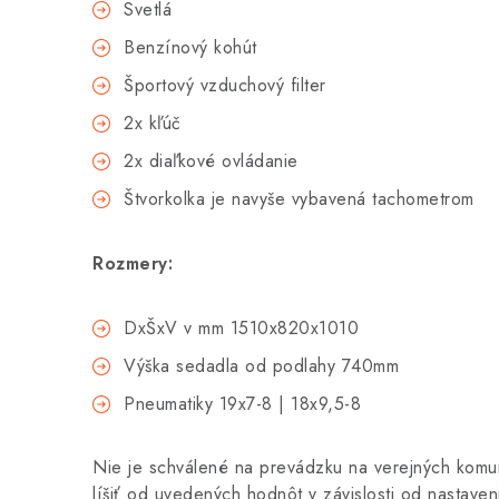
Svetlá
Benzínový kohút
Športový vzduchový filter
2x kľúč
2x diaľkové ovládanie
Štvorkolka je navyše vybavená tachometrom
Rozmery:
DxŠxV v mm 1510x820x1010
Výška sedadla od podlahy 740mm
Pneumatiky 19x7-8 | 18x9,5-8
Nie je schválené na prevádzku na verejných komu
líšiť od uvedených hodnôt v závislosti od nastaveni