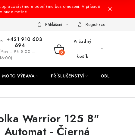
k zpracováváme a odesíláme bez omezení. V případě
to bude možné.
hrany osobních údajů
Návody na montáž
Přihlášení
Registrace
+421 910 603
Prázdný
694
(Pon – Pá: 8:00 –
NÁKUPNÍ
košík
16:00)
KOŠÍK
MOTO VÝBAVA
PŘÍSLUŠENSTVÍ
OBLEČENÍ
olka Warrior 125 8"
 Automat - Čierná