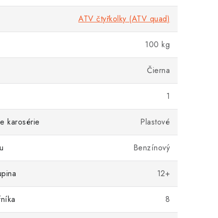
ATV čtyřkolky (ATV quad)
100 kg
Čierna
1
e karosérie
Plastové
u
Benzínový
upina
12+
fníka
8