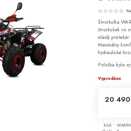
N
Štvorkolka WAR
štvorkoliek vo s
mladý pretekár.
Maximálny komfo
hydraulické br
Položka byla 
Vyprodáno
20 490
Měrná cena
Kód
WARRI