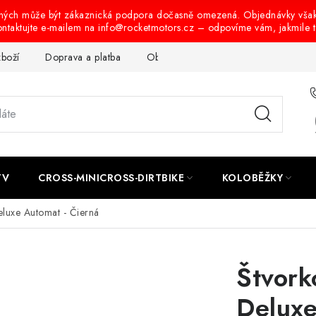
ených může být zákaznická podpora dočasně omezená. Objednávky vša
ontaktujte e-mailem na info@rocketmotors.cz – odpovíme vám, jakmile 
zboží
Doprava a platba
Obchodní podmínky
Podmínky oc
TV
CROSS-MINICROSS-DIRTBIKE
KOLOBĚŽKY
eluxe Automat - Čierná
Štvork
Deluxe