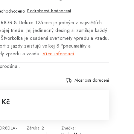
Podrobnosti hodnocení
eohodnoceno
RIOR 8 Deluxe 125ccm je jedným z najväčších
vojej triede. Jej jedinečný desing si zamiluje každý
 Štvorkolka je osadená svetlomety vpredu a vzadu.
rt z jazdy zaisťujú veľkej 8 "pneumatiky a
zdy vpredu a vzadu.
Více informací
vyprodána…
Možnosti doručení
 Kč
:
OR8DLA-
Záruka
:
2
Značka: