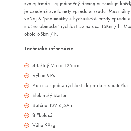
svojej triede. Jej jedinečný desing si zamiluje kaž
je osadená svetlomety vpredu a vzadu. Maximálny 
veľkej 8 "pneumatiky a hydraulické brzdy vpredu a v
možné obmedziť rýchlosť až na cca 15Km / h. Max
okolo 65km / h.
Technické informácie:
4-taktný Motor 125ccm
Výkon 9Ps
Automat- jedna rýchlosť dopredu + spiatočka
Elektrický štartér
Batérie 12V 6,5Ah
8 "kolesá
Váha 99kg