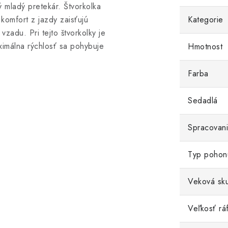
dý mladý pretekár. Štvorkolka
komfort z jazdy zaisťujú
Kategorie
zadu. Pri tejto štvorkolky je
imálna rýchlosť sa pohybuje
Hmotnost
Farba
Sedadlá
Spracovani
Typ pohon
Veková sk
Veľkosť rá