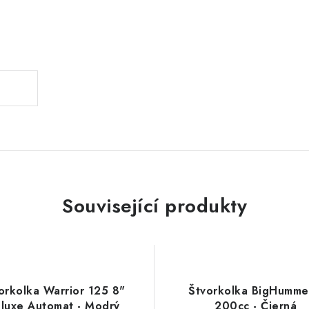
.
Související produkty
orkolka Warrior 125 8"
Štvorkolka BigHummer
luxe Automat - Modrý
200cc - Čierná