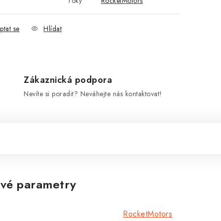
roky
RocketMotors
ptat se
Hlídat
Zákaznická podpora
Nevíte si poradit? Neváhejte nás kontaktovat!
vé parametry
RocketMotors