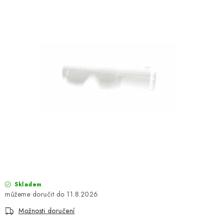
OBLEČENÍ
TIP NA DÁRKY
NÁPLNĚ A KAPALINY
NÁHRADNÍ DÍLY
MONTÁŽNÍ SLUŽBY
Moje objednávka
Kontakt
Reklamace a vrácení zboží
Doprava a platba
Obchodní podmínky
Podmínky ochrany osobních údajů
Návody na montáž
Skladem
11.8.2026
Možnosti doručení