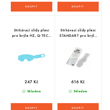
Strhávací slídy plexi
Strhávací slídy plexi
pro brýle HZ, Q-TECH
STANDART pro brýle
(50 vrstev v balení,
RACECRAFT 2/ACCURI
čiré)
2/STRATA 2, 100% (50
vrstev v balení, čiré)
247 Kč
616 Kč
Skladem
Skladem