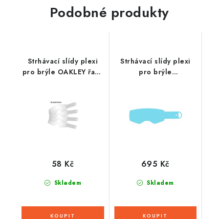
Podobné produkty
Strhávací slídy plexi
Strhávací slídy plexi
pro brýle OAKLEY řady
pro brýle
MAYHEM, Q-TECH (10
ALPINESTARS
vrstev v balení, čiré)
SUPERTECH, Q-TECH
(50 vrstev v balení,
čiré)
58 Kč
695 Kč
Skladem
Skladem