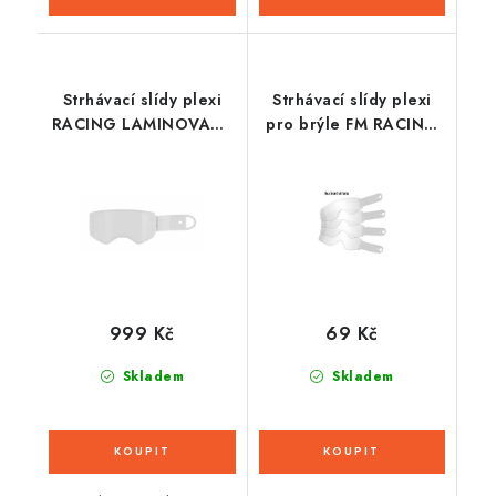
Strhávací slídy plexi
Strhávací slídy plexi
RACING LAMINOVANÉ
pro brýle FM RACING
s OBVODOVÝM
řady MUDDY TRACK, Q-
TĚSNĚNÍM pro brýle
TECH (10 vrstev v
SUPERTECH,
balení, čiré)
ALPINESTARS (14
vrstev v balení, čiré)
999 Kč
69 Kč
Skladem
Skladem