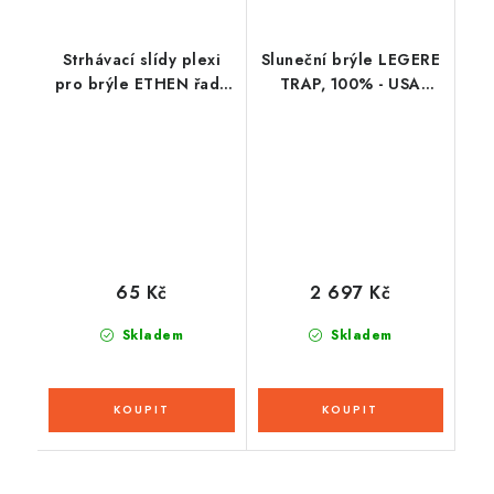
Strhávací slídy plexi
Sluneční brýle LEGERE
pro brýle ETHEN řady
TRAP, 100% - USA
06, Q-TECH (10 vrstev
(Hiper stříbrné sklo)
v balení, čiré)
65 Kč
2 697 Kč
Skladem
Skladem