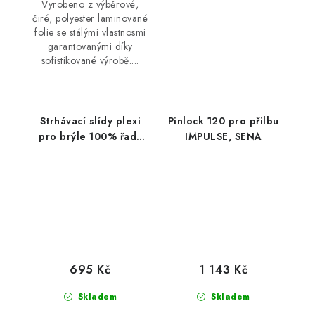
Vyrobeno z výběrové,
čiré, polyester laminované
folie se stálými vlastnosmi
garantovanými díky
sofistikované výrobě....
Strhávací slídy plexi
Pinlock 120 pro přilbu
pro brýle 100% řady
IMPULSE, SENA
ARMEGA, Q-TECH (50
vrstev v balení, čiré)
695 Kč
1 143 Kč
Skladem
Skladem