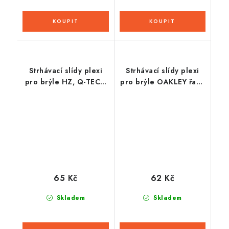
Strhávací slídy plexi
Strhávací slídy plexi
pro brýle HZ, Q-TECH
pro brýle OAKLEY řady
(10 vrstev v balení,
CROWBAR, Q-TECH
čiré)
(10 vrstev v balení,
čiré)
65 Kč
62 Kč
Skladem
Skladem