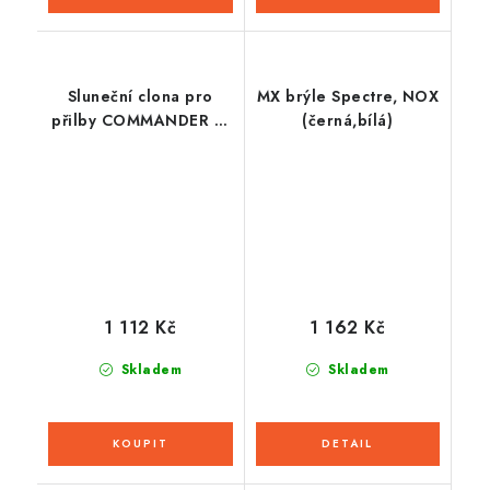
Sluneční clona pro
MX brýle Spectre, NOX
přilby COMMANDER 2,
(černá,bílá)
AIROH (tmavě kouřová)
1 112 Kč
1 162 Kč
Skladem
Skladem