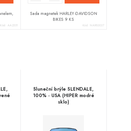
panelem,
Sada magnetek HARLEY-DAVIDSON
BIKES 9 KS
Kód:
AA2551
Kód:
NAR83037
ALE,
Sluneční brýle SLENDALE,
vené
100% - USA (HIPER modré
sklo)