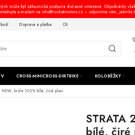
ených může být zákaznická podpora dočasně omezená. Objednávky vša
ontaktujte e-mailem na info@rocketmotors.cz – odpovíme vám, jakmile 
zboží
Doprava a platba
Obchodní podmínky
Podmínky oc
TV
CROSS-MINICROSS-DIRTBIKE
KOLOBĚŽKY
NEW, brýle 100% bílé, čiré plexi
STRATA 2
bílé, čiré