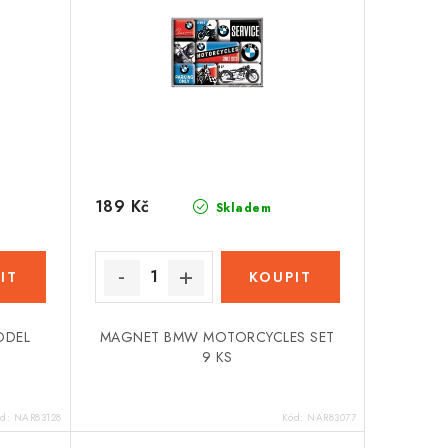
189 Kč
Skladem
ODEL
MAGNET BMW MOTORCYCLES SET
9 KS
ód:
NAR83128
Kód:
NAR83077