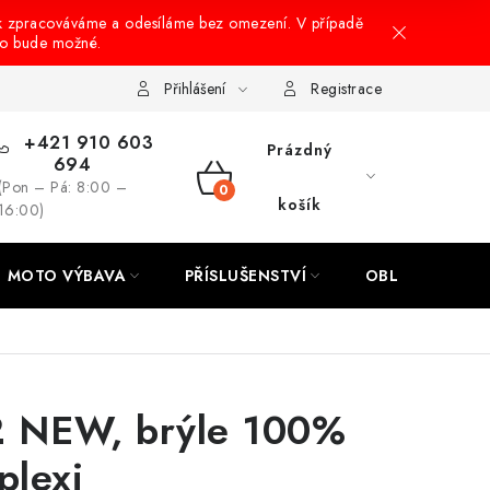
k zpracováváme a odesíláme bez omezení. V případě
to bude možné.
hrany osobních údajů
Návody na montáž
Přihlášení
Registrace
+421 910 603
Prázdný
694
(Pon – Pá: 8:00 –
NÁKUPNÍ
košík
16:00)
KOŠÍK
MOTO VÝBAVA
PŘÍSLUŠENSTVÍ
OBLEČENÍ
 NEW, brýle 100%
 plexi