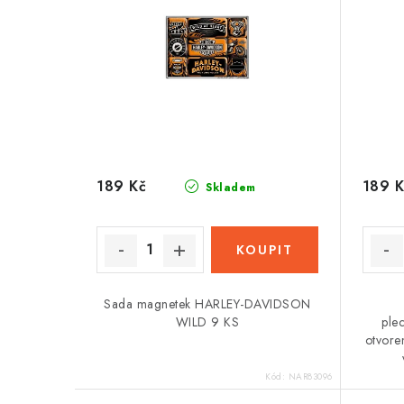
189 Kč
189 K
Skladem
Sada magnetek HARLEY-DAVIDSON
WILD 9 KS
ple
otvore
Kód:
NAR83096