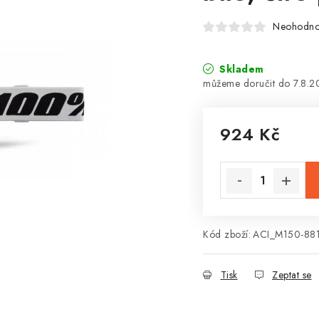
Neohodn
Skladem
7.8.
924 Kč
Měrná cena:
Kód zboží:
ACI_M150-88
Tisk
Zeptat se