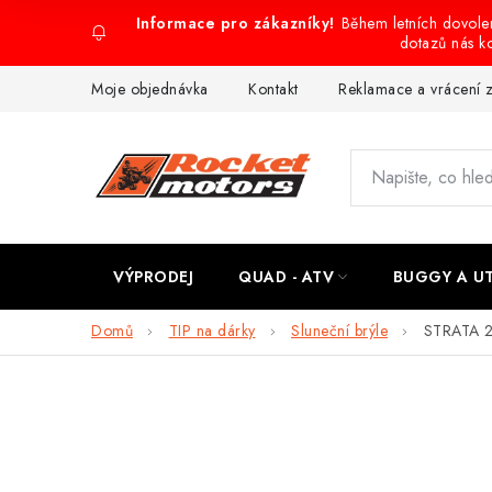
Přejít
Během letních dovol
na
dotazů nás k
obsah
Moje objednávka
Kontakt
Reklamace a vrácení 
VÝPRODEJ
QUAD - ATV
BUGGY A U
Domů
TIP na dárky
Sluneční brýle
STRATA 2 