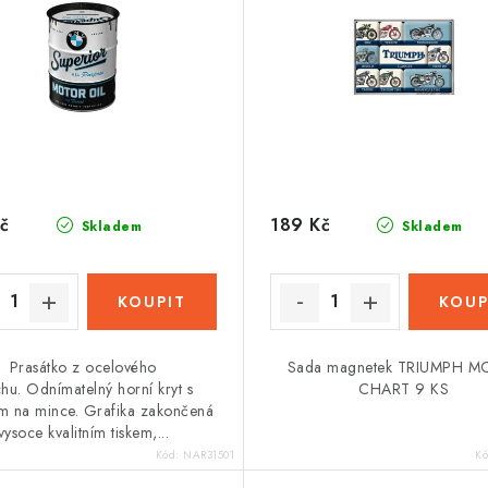
č
189 Kč
Skladem
Skladem
Prasátko z ocelového
Sada magnetek TRIUMPH M
chu. Odnímatelný horní kryt s
CHART 9 KS
m na mince. Grafika zakončená
vysoce kvalitním tiskem,...
Kód:
NAR31501
K