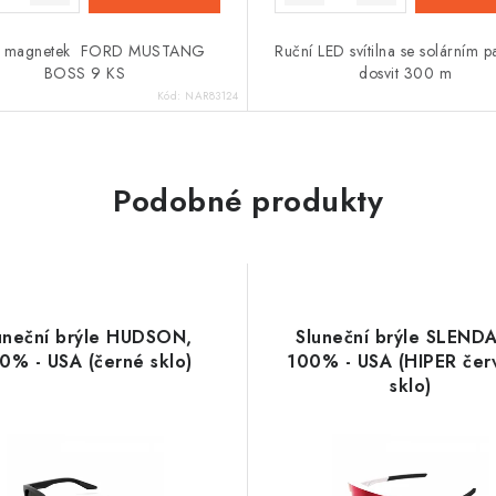
a magnetek FORD MUSTANG
Ruční LED svítilna se solárním 
BOSS 9 KS
dosvit 300 m
Kód:
NAR83124
Podobné produkty
uneční brýle HUDSON,
Sluneční brýle SLEND
0% - USA (černé sklo)
100% - USA (HIPER čer
sklo)