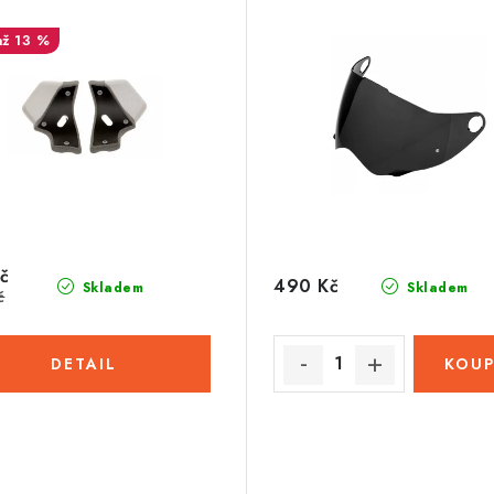
až 13 %
č
490 Kč
Skladem
Skladem
č