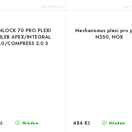
Kód:
M142-617-L
Kód:
NLOCK 70 PRO PLEXI
Mechanismus plexi pro p
ILEB APEX/INTEGRAL
N350, NOX
.0/COMPRESS 2.0 S
PRAVOU PRO PINLOCK,
CASSIDA
Kč
484 Kč
Skladem
Skladem