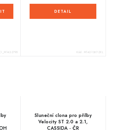
CI_M142-2790
Kód:
M142-1367-2XL
lby
Sluneční clona pro přilby
Velocity ST 2.0 a 2.1,
ROH
CASSIDA - ČR