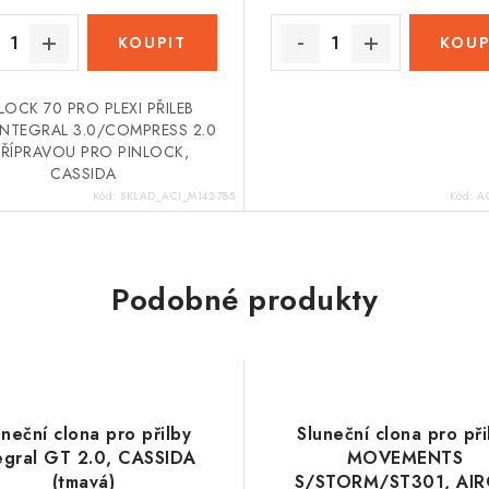
LOCK 70 PRO PLEXI PŘILEB
INTEGRAL 3.0/COMPRESS 2.0
PŘÍPRAVOU PRO PINLOCK,
CASSIDA
Kód:
SKLAD_ACI_M142-785
Kód:
A
Podobné produkty
uneční clona pro přilby
Sluneční clona pro při
egral GT 2.0, CASSIDA
MOVEMENTS
(tmavá)
S/STORM/ST301, AI