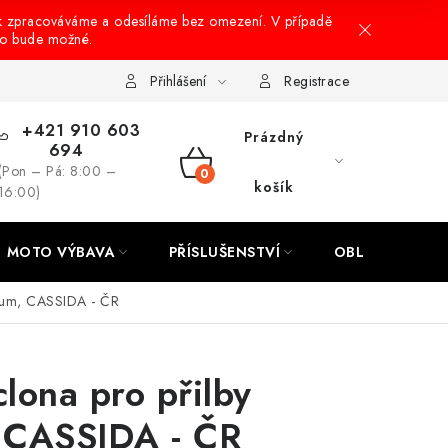
k zpracováváme a odesíláme bez omezení. V případě
to bude možné.
hrany osobních údajů
Návody na montáž
Přihlášení
Registrace
+421 910 603
Prázdný
694
(Pon – Pá: 8:00 –
NÁKUPNÍ
košík
16:00)
KOŠÍK
MOTO VÝBAVA
PŘÍSLUŠENSTVÍ
OBLEČENÍ
gnum, CASSIDA - ČR
clona pro přilby
CASSIDA - ČR