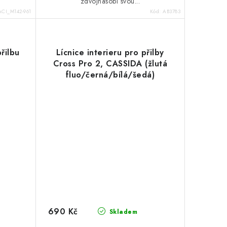
zdvojnásobí svou...
ACI_M142-961
Kód:
AB3783
řilbu
Lícnice interieru pro přilby
Cross Pro 2, CASSIDA (žlutá
fluo/černá/bílá/šedá)
690 Kč
Skladem