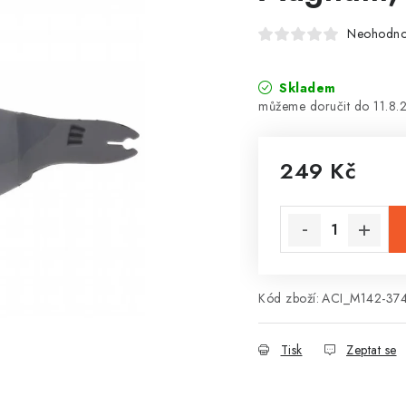
Neohodn
Skladem
11.8.
249 Kč
Měrná cena:
Kód zboží:
ACI_M142-37
Tisk
Zeptat se