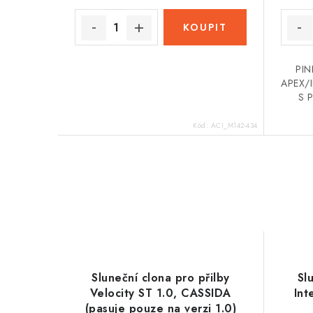
PIN
APEX/
S 
Kód:
ACI_M142-434
Sluneční clona pro přilby
Sl
Velocity ST 1.0, CASSIDA
Int
(pasuje pouze na verzi 1.0)