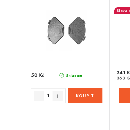
341 K
50 Kč
Skladem
363 K