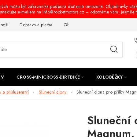
ených může být zákaznická podpora dočasně omezená. Objednávky vša
ontaktujte e-mailem na info@rocketmotors.cz – odpovíme vám, jakmile 
zboží
Doprava a platba
Obchodní podmínky
Podmínky oc
TV
CROSS-MINICROSS-DIRTBIKE
KOLOBĚŽKY
 a příslušenství
Sluneční clony
Sluneční clona pro přilby Ma
Sluneční 
Magnum, 