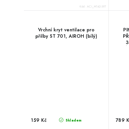
Kód:
ACI_M142-397
Vrchní kryt ventilace pro
PI
přilby ST 701, AIROH (bílý)
PŘ
3
PŘÍ
159 Kč
789 
Skladem