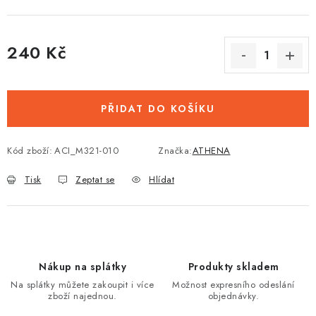
240 Kč
Měrná cena:
PŘIDAT DO KOŠÍKU
Kód zboží:
ACI_M321-010
Značka:
ATHENA
Tisk
Zeptat se
Hlídat
Nákup na splátky
Produkty skladem
Na splátky můžete zakoupit i více
Možnost expresního odeslání
zboží najednou.
objednávky.