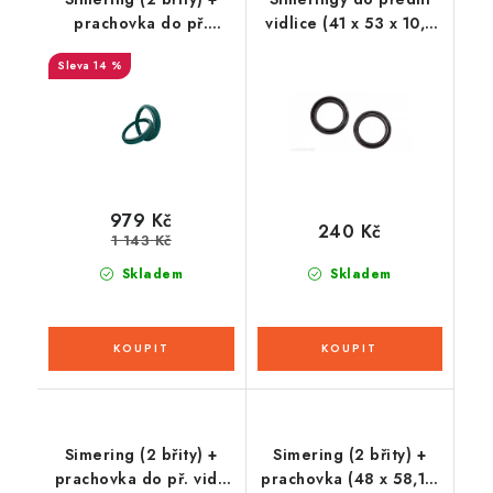
prachovka do př.
vidlice (41 x 53 x 10,5
vidlice (47 x 58 x 10
mm), ATHENA (sada
14 %
mm, Showa 47 mm),
pro repasi 2 tlum.)
SKF
979 Kč
240 Kč
1 143 Kč
Skladem
Skladem
Simering (2 břity) +
Simering (2 břity) +
prachovka do př. vidl.
prachovka (48 x 58,1 x