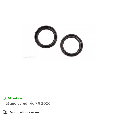
OBLEČENÍ
TIP NA DÁRKY
NÁPLNĚ A KAPALINY
NÁHRADNÍ DÍLY
MONTÁŽNÍ SLUŽBY
Moje objednávka
Kontakt
Reklamace a vrácení zboží
Doprava a platba
Obchodní podmínky
Podmínky ochrany osobních údajů
Návody na montáž
Skladem
7.8.2026
Možnosti doručení