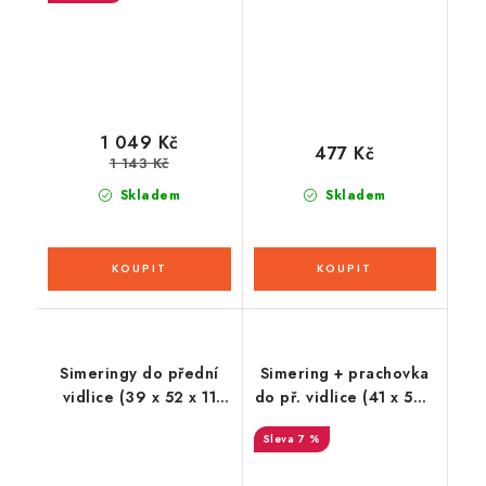
červené)
1 049 Kč
477 Kč
1 143 Kč
Skladem
Skladem
Simeringy do přední
Simering + prachovka
vidlice (39 x 52 x 11
do př. vidlice (41 x 53,1
mm, Showa 39 mm),
x 7,5 mm, KYB 41 mm),
7 %
ATHENA (sada pro
SKF
repasi 2 tlum.)