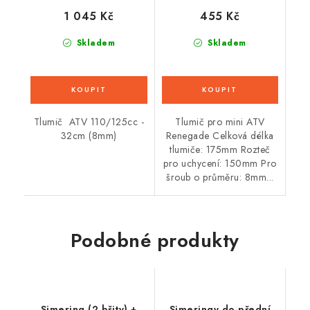
1 045 Kč
455 Kč
Skladem
Skladem
Tlumič ATV 110/125cc -
Tlumič pro mini ATV
32cm (8mm)
Renegade Celková délka
tlumiče: 175mm Rozteč
pro uchycení: 150mm Pro
šroub o průměru: 8mm...
Podobné produkty
Simering (2 břity) +
Simeringy do přední