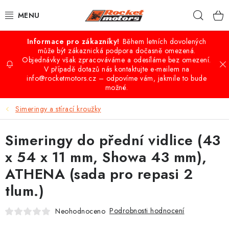
Přejít
Hleda
na
obsah
Během letních dovolených
VÝPRODEJ
může být zákaznická podpora dočasně omezená.
Objednávky však zpracováváme a odesíláme bez omezení.
V případě dotazů nás kontaktujte e-mailem na
QUAD - ATV
info@rocketmotors.cz – odpovíme vám, jakmile to bude
možné.
BUGGY A UTV
Simeringy a stírací kroužky
CROSS-MINICROSS-DIRTBIKE
Simeringy do přední vidlice (43
KOLOBĚŽKY
x 54 x 11 mm, Showa 43 mm),
ATHENA (sada pro repasi 2
MOTO VÝBAVA
tlum.)
PŘÍSLUŠENSTVÍ
Podrobnosti hodnocení
Neohodnoceno