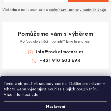
Vložením e-mailu souhlasíte s
podmínkami ochrany osobních údajů
Pomůžeme vám s výběrem
Potřebujete s něčím poradit? Jsme tu pro vás!
info
@
rocketmotors.cz
+421 910 603 694
Z
á
Tento web používá soubory cookie. Dalším procházením
Najdete nás
p
tohoto webu vyjadřujete souhlas s jejich používáním..
a
Více informací
zde
.
Informace pro vás
t
í
Moje objednávka
Nastavení
TOP kategorie