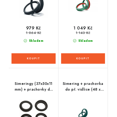
979 Kč
1 049 Kč
1 064 Kč
1 143 Kč
Skladem
Skladem
Simeringy (37x50x11
Simering + prachovka
mm) + prachovky do
do př. vidlice (48 x
př. vidlice, Tourmax
58,1 x 8,5 mm, Showa
48 mm), SKF