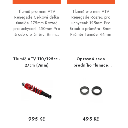
Tlumič pro mini ATV
Tlumič pro mini ATV
Renegade Celková délka
Renegade Rozteč pro
tlumiče: 175mm Rozteč
uchycení: 125mm Pro
pro uchycení: 150mm Pro
šroub o průměru: 8mm
šroub o průměru: 8mm...
Průměr tlumiče: 44mm
Tlumič ATV 110/125cc -
Opravná sada
27cm (7mm)
předního tlumiče
Xmotos 125cc
995 Kč
495 Kč