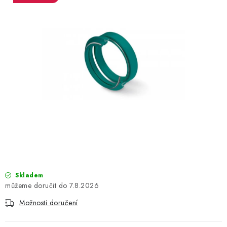
OBLEČENÍ
TIP NA DÁRKY
NÁPLNĚ A KAPALINY
NÁHRADNÍ DÍLY
MONTÁŽNÍ SLUŽBY
Moje objednávka
Kontakt
Reklamace a vrácení zboží
Doprava a platba
Obchodní podmínky
Podmínky ochrany osobních údajů
Návody na montáž
Skladem
7.8.2026
Možnosti doručení