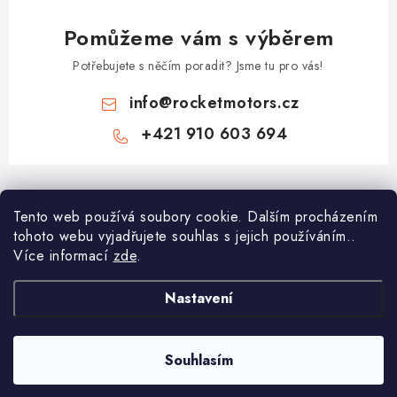
Pomůžeme vám s výběrem
Potřebujete s něčím poradit? Jsme tu pro vás!
info
@
rocketmotors.cz
+421 910 603 694
Z
á
Tento web používá soubory cookie. Dalším procházením
Najdete nás
p
tohoto webu vyjadřujete souhlas s jejich používáním..
a
Více informací
zde
.
Informace pro vás
t
í
Moje objednávka
Nastavení
TOP kategorie
Kontakt
Dětské čtyřkolky
Souhlasím
Copyright 2026
ROCKETMOTORS.cz
. Všechna práva vyhrazena.
Reklamace a vrácení zboží
Minicross
Vytvořil Shoptet Premium