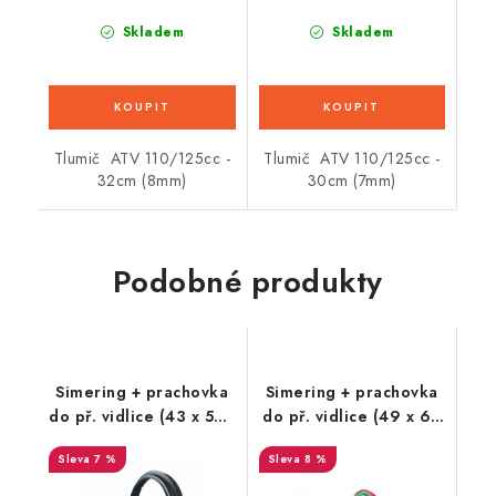
Skladem
Skladem
Tlumič ATV 110/125cc -
Tlumič ATV 110/125cc -
32cm (8mm)
30cm (7mm)
Podobné produkty
Simering + prachovka
Simering + prachovka
do př. vidlice (43 x 55,1
do př. vidlice (49 x 60
x 9 mm, KYB 43 mm),
x 10 mm, Showa 49
7 %
8 %
SKF
mm, DC), SKF (zeleno-
červené)