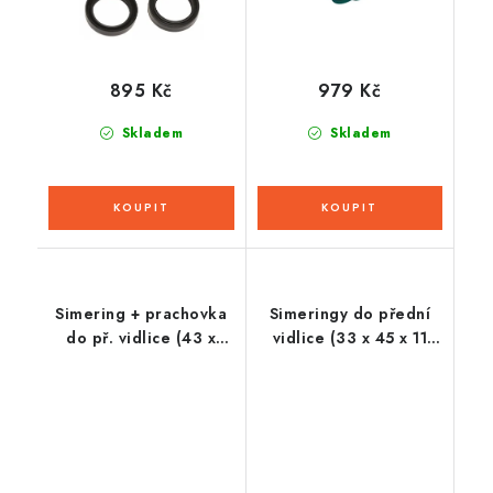
895 Kč
979 Kč
Skladem
Skladem
Simering + prachovka
Simeringy do přední
do př. vidlice (43 x
vidlice (33 x 45 x 11
53,9 x 9,5 mm, ZF
mm), ATHENA (sada
Sachs 43 mm), SKF
pro repasi 2 tlum.)