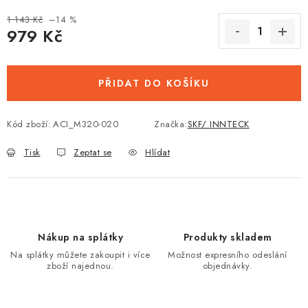
1 143 Kč
–14 %
979 Kč
Měrná cena:
PŘIDAT DO KOŠÍKU
Kód zboží:
ACI_M320-020
Značka:
SKF/ INNTECK
Tisk
Zeptat se
Hlídat
Nákup na splátky
Produkty skladem
Na splátky můžete zakoupit i více
Možnost expresního odeslání
zboží najednou.
objednávky.