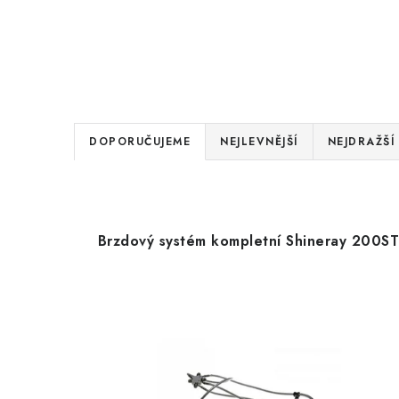
Ř
DOPORUČUJEME
NEJLEVNĚJŠÍ
NEJDRAŽŠÍ
a
V
z
ý
e
Brzdový systém kompletní Shineray 200S
p
n
i
í
s
p
p
r