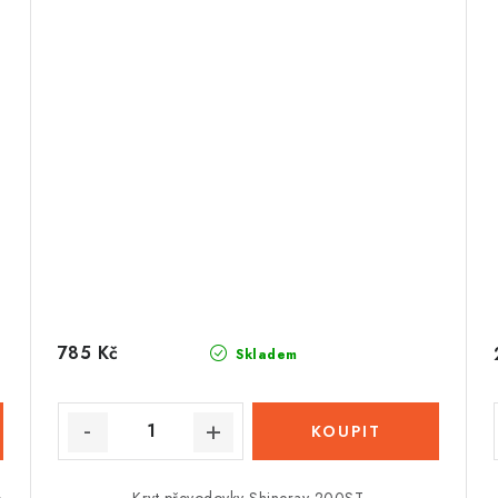
785 Kč
Skladem
o
Kryt převodovky Shineray 200ST