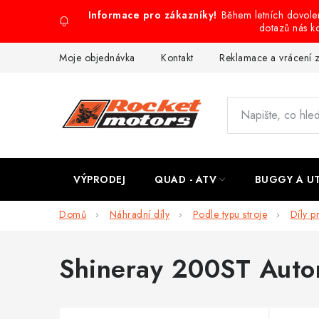
Přejít
Během letních dovol
na
dotazů nás k
obsah
Moje objednávka
Kontakt
Reklamace a vrácení 
VÝPRODEJ
QUAD - ATV
BUGGY A U
Domů
Náhradní díly
Podle typu stroje
Díly p
Shineray 200ST Auto