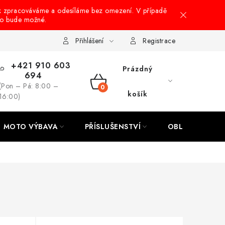
k zpracováváme a odesíláme bez omezení. V případě
to bude možné.
hrany osobních údajů
Návody na montáž
Přihlášení
Registrace
+421 910 603
Prázdný
694
(Pon – Pá: 8:00 –
NÁKUPNÍ
košík
16:00)
KOŠÍK
MOTO VÝBAVA
PŘÍSLUŠENSTVÍ
OBLEČENÍ