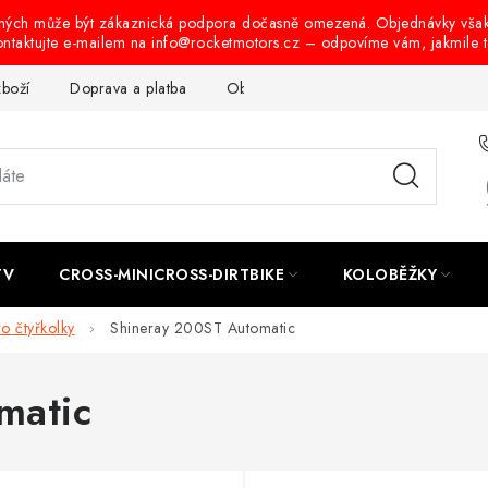
ených může být zákaznická podpora dočasně omezená. Objednávky vša
ontaktujte e-mailem na info@rocketmotors.cz – odpovíme vám, jakmile 
zboží
Doprava a platba
Obchodní podmínky
Podmínky oc
TV
CROSS-MINICROSS-DIRTBIKE
KOLOBĚŽKY
ro čtyřkolky
Shineray 200ST Automatic
matic