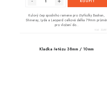
Kulový čep spodního ramene pro čtyřkolky Bashan,
Shineray, Lyda a Leopard celková délka 79mm průmě
pro vložení do...
Kód:
ZQB5
Kladka řetězu 38mm / 10mm