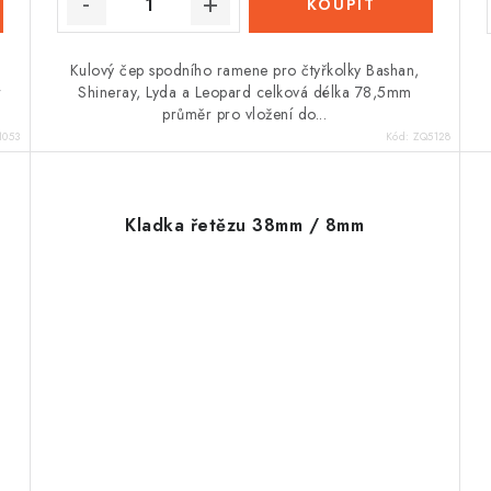
Kulový čep spodního ramene pro čtyřkolky Bashan,
r
Shineray, Lyda a Leopard celková délka 78,5mm
průměr pro vložení do...
1053
Kód:
ZQ5128
Kladka řetězu 38mm / 8mm