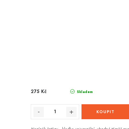
275 Kč
Skladem
Napínák řetězu - kladka univerzální, vhodná téměř pr