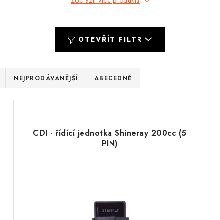
Zobrazit více produktů
OTEVŘÍT FILTR
NEJPRODÁVANĚJŠÍ
ABECEDNĚ
T
CDI - řídící jednotka Shineray 200cc (5
PIN)