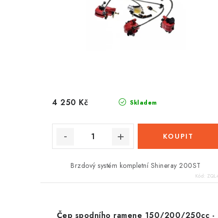
r
o
o
d
d
u
u
k
k
t
t
ů
4 250 Kč
Skladem
ů
Brzdový systém kompletní Shineray 200ST
Kód:
ZQL
Čep spodního ramene 150/200/250cc -