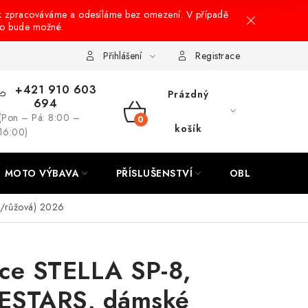
k zpracováváme a odesíláme bez omezení. V případě
to bude možné.
hrany osobních údajů
Návody na montáž
Přihlášení
Registrace
+421 910 603
Prázdný
694
(Pon – Pá: 8:00 –
NÁKUPNÍ
košík
16:00)
KOŠÍK
MOTO VÝBAVA
PŘÍSLUŠENSTVÍ
OBLEČENÍ
á/růžová) 2026
ce STELLA SP-8,
ESTARS, dámské