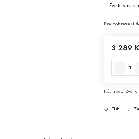
3 289 
Měrná cena
Kód zboží:
Zvolte 
Tisk
Ze