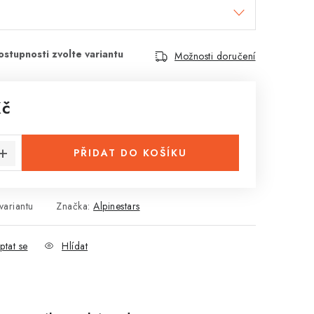
Možnosti doručení
Kč
:
PŘIDAT DO KOŠÍKU
variantu
Značka:
Alpinestars
ptat se
Hlídat