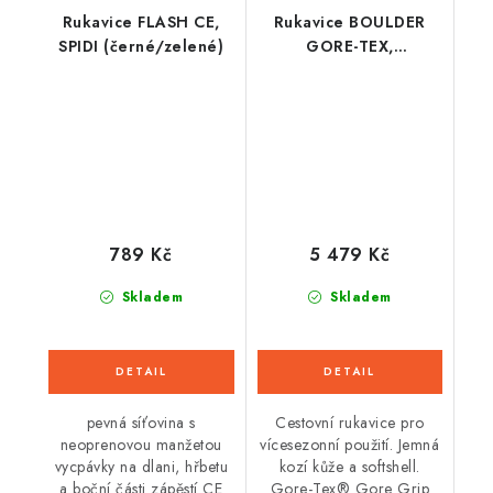
Rukavice FLASH CE,
Rukavice BOULDER
SPIDI (černé/zelené)
GORE-TEX,
ALPINESTARS (černé)
2026
789 Kč
5 479 Kč
Skladem
Skladem
pevná síťovina s
Cestovní rukavice pro
neoprenovou manžetou
vícesezonní použití. Jemná
vycpávky na dlani, hřbetu
kozí kůže a softshell.
a boční části zápěstí CE
Gore-Tex® Gore Grip