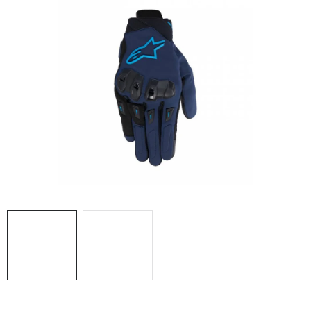
OBLEČENÍ
TIP NA DÁRKY
NÁPLNĚ A KAPALINY
NÁHRADNÍ DÍLY
MONTÁŽNÍ SLUŽBY
Moje objednávka
Kontakt
Reklamace a vrácení zboží
Doprava a platba
Obchodní podmínky
Podmínky ochrany osobních údajů
Návody na montáž