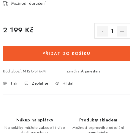
Možnosti doručení
2 199 Kč
Měrná cena:
PŘIDAT DO KOŠÍKU
Kód zboží:
M120-816-M
Značka:
Alpinestars
Tisk
Zeptat se
Hlídat
Nákup na splátky
Produkty skladem
Na splátky můžete zakoupit i více
Možnost expresního odeslání
zboží najednou.
objednávky.