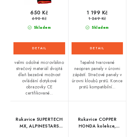
650 Kč
1 199 Kč
690 Kč
1 249 Kč
Skladem
Skladem
velmi odolné microvlákno
Tepelně tvarované
strečový materiál dvojitá
neopren panely v úrovni
dlaň bezešvé možnost
zápěstí. Strečové panely v
ovládání dotykové
úrovni kloubů prstů. Konce
obrazovky CE
prstů kompatibilní...
certifikované...
Rukavice SUPERTECH
Rukavice COPPER
MX, ALPINESTARS
HONDA kolekce,
(černá/bílá) 2026
ALPINESTARS (černá/