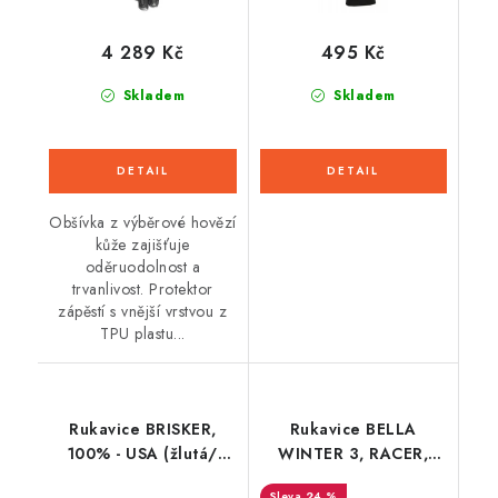
4 289 Kč
495 Kč
Skladem
Skladem
Obšívka z výběrové hovězí
kůže zajišťuje
oděruodolnost a
trvanlivost. Protektor
zápěstí s vnější vrstvou z
TPU plastu...
Rukavice BRISKER,
Rukavice BELLA
100% - USA (žlutá/
WINTER 3, RACER,
černá)
dámské (černá/bordó)
24 %