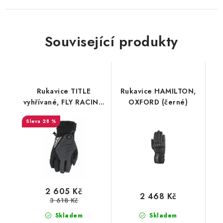
Související produkty
Rukavice TITLE
Rukavice HAMILTON,
vyhřívané, FLY RACING
OXFORD (černé)
- USA (černá/šedá)
28 %
2 605 Kč
2 468 Kč
3 618 Kč
Skladem
Skladem