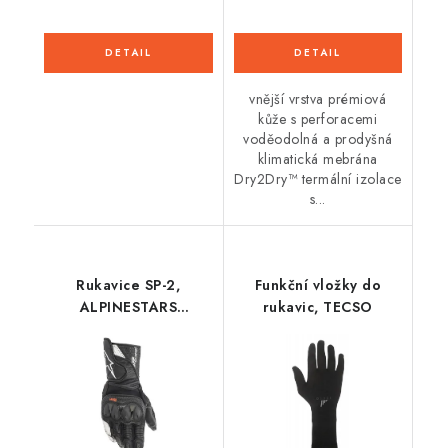
vnější vrstva prémiová
kůže s perforacemi
voděodolná a prodyšná
klimatická mebrána
Dry2Dry™ termální izolace
s...
Rukavice SP-2,
Funkční vložky do
ALPINESTARS
rukavic, TECSO
(černá/bílá)