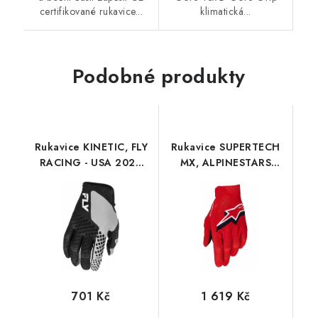
certifikované rukavice...
klimatická...
Podobné produkty
Rukavice KINETIC, FLY
Rukavice SUPERTECH
RACING - USA 2026
MX, ALPINESTARS
(černá/šedá)
(červená/černá/bílá)
2026
701 Kč
1 619 Kč