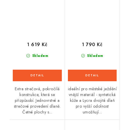
šedá) 2026
1 619 Kč
1 790 Kč
Skladem
Skladem
Extra strečová, pokročilá
ideální pro městské ježdění
konstrukce, která se
vnější materiál - syntetická
přizpůsobí. Jednovrstvé a
kůže a Lycra dvojitá dlaň
strečové provedení dlaně.
pro vyšší odolnost
Četné plochy s...
umožňují...