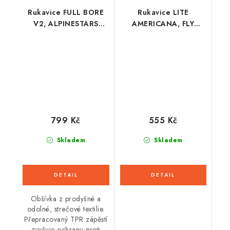
Rukavice FULL BORE
Rukavice LITE
V2, ALPINESTARS
AMERICANA, FLY
(červená/černá/bílá)
RACING - USA 2026
2026
(černá/červená/zlatá)
799 Kč
555 Kč
Skladem
Skladem
Obšívka z prodyšné a
odolné, strečové textilie.
Přepracovaný TPR zápěstí
zvyšuje ochranu proti