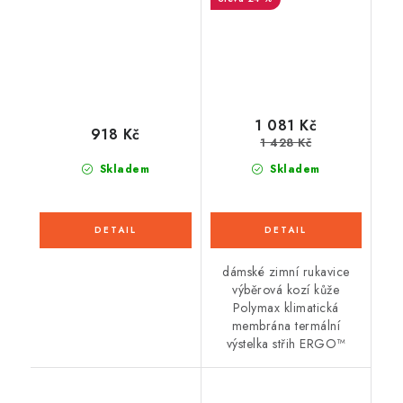
1 081 Kč
918 Kč
1 428 Kč
Skladem
Skladem
dámské zimní rukavice
výběrová kozí kůže
Polymax klimatická
membrána termální
výstelka střih ERGO™