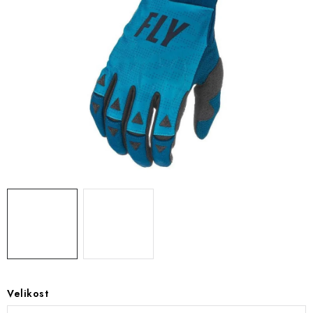
OBLEČENÍ
TIP NA DÁRKY
NÁPLNĚ A KAPALINY
NÁHRADNÍ DÍLY
MONTÁŽNÍ SLUŽBY
Moje objednávka
Kontakt
Reklamace a vrácení zboží
Doprava a platba
Obchodní podmínky
Podmínky ochrany osobních údajů
Návody na montáž
Velikost