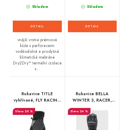
Skladem
Skladem
vnější vrstva prémiová
kůže s perforacemi
voděodolná a prodyšná
klimatická mebrána
Dry2Dry™ termální izolace
s...
Rukavice TITLE
Rukavice BELLA
vyhřívané, FLY RACING
WINTER 3, RACER,
- USA (černá/šedá)
dámské (černá/bordó)
28 %
24 %