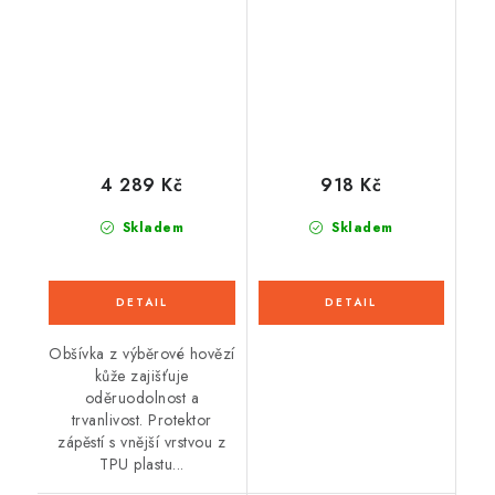
(černá/bílá)
černá)
4 289 Kč
918 Kč
Skladem
Skladem
Obšívka z výběrové hovězí
kůže zajišťuje
oděruodolnost a
trvanlivost. Protektor
zápěstí s vnější vrstvou z
TPU plastu...