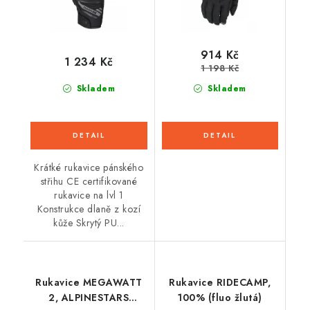
914 Kč
1 234 Kč
1 198 Kč
Skladem
Skladem
Krátké rukavice pánského
střihu CE certifikované
rukavice na lvl 1
Konstrukce dlaně z kozí
kůže Skrytý PU...
Rukavice MEGAWATT
Rukavice RIDECAMP,
2, ALPINESTARS
100% (fluo žlutá)