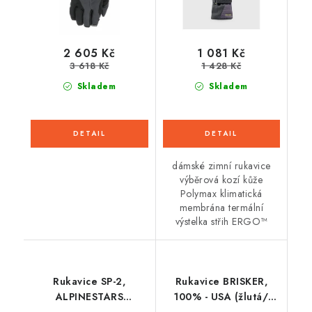
2 605 Kč
1 081 Kč
3 618 Kč
1 428 Kč
Skladem
Skladem
dámské zimní rukavice
výběrová kozí kůže
Polymax klimatická
membrána termální
výstelka střih ERGO™
Rukavice SP-2,
Rukavice BRISKER,
ALPINESTARS
100% - USA (žlutá/