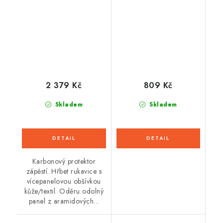
(černá/červená fluo)
2026
2 379 Kč
809 Kč
Skladem
Skladem
Karbonový protektor
zápěstí. Hřbet rukavice s
vícepanelovou obšívkou
kůže/textil. Oděru odolný
panel z aramidových...