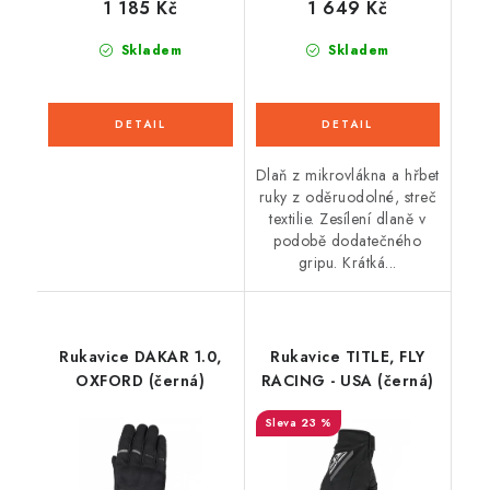
1 185 Kč
1 649 Kč
Skladem
Skladem
Dlaň z mikrovlákna a hřbet
ruky z oděruodolné, streč
textilie. Zesílení dlaně v
podobě dodatečného
gripu. Krátká...
Rukavice DAKAR 1.0,
Rukavice TITLE, FLY
OXFORD (černá)
RACING - USA (černá)
23 %