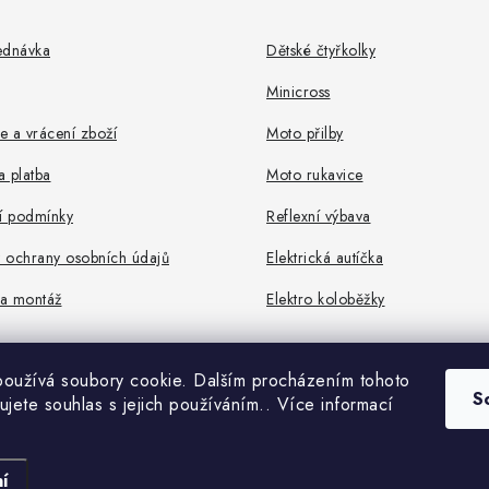
ednávka
Dětské čtyřkolky
Minicross
 a vrácení zboží
Moto přilby
 platba
Moto rukavice
 podmínky
Reflexní výbava
 ochrany osobních údajů
Elektrická autíčka
a montáž
Elektro koloběžky
oužívá soubory cookie. Dalším procházením tohoto
S
ujete souhlas s jejich používáním.. Více informací
Copyright 2026
ROCKETMOTORS.cz
. Všechna práva vyhrazena.
Vytvořil Shoptet Premium
í