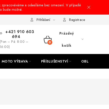
k zpracováváme a odesíláme bez omezení. V případě
to bude možné.
hrany osobních údajů
Návody na montáž
Přihlášení
Registrace
+421 910 603
Prázdný
694
(Pon – Pá: 8:00 –
NÁKUPNÍ
košík
16:00)
KOŠÍK
MOTO VÝBAVA
PŘÍSLUŠENSTVÍ
OBLEČENÍ