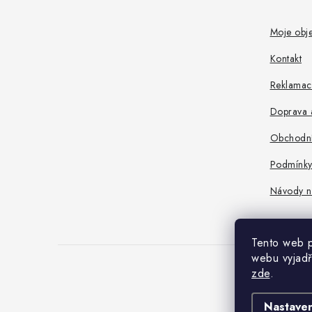
p
a
Moje obj
t
Kontakt
í
Reklamace
Doprava a
Obchodní
Podmínky
Návody n
Tento web p
webu vyjadř
zde
.
Nastaven