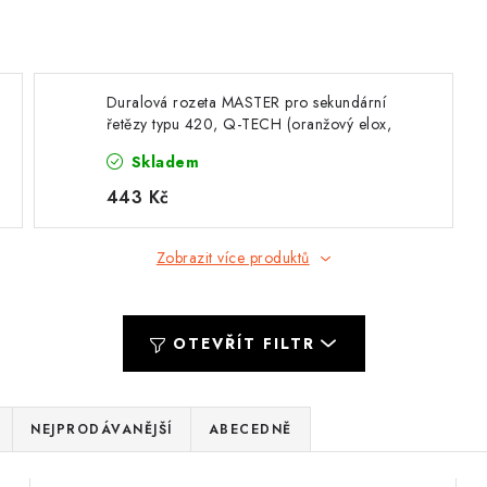
Duralová rozeta MASTER pro sekundární
řetězy typu 420, Q-TECH (oranžový elox,
46 zubů)
Skladem
443 Kč
Zobrazit více produktů
OTEVŘÍT FILTR
NEJPRODÁVANĚJŠÍ
ABECEDNĚ