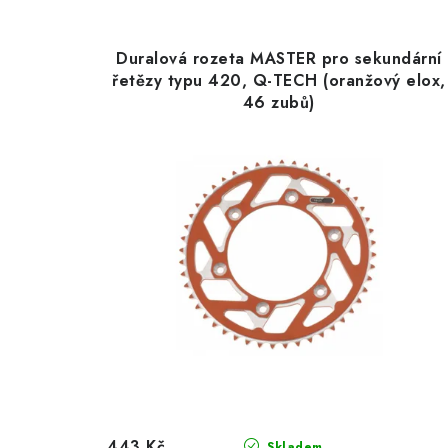
V
z
ý
e
Duralová rozeta MASTER pro sekundární
p
řetězy typu 420, Q-TECH (oranžový elox,
n
46 zubů)
i
í
s
p
p
r
r
o
o
d
d
u
u
k
k
t
t
ů
443 Kč
Skladem