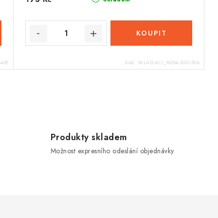
-46E
Kód:
SKLAD-ACI_M284-3031-50A
Produkty skladem
Možnost expresního odeslání objednávky.