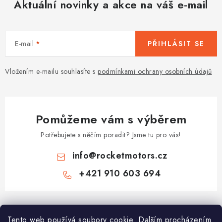
Aktuální novinky a akce na váš e-mail
E-mail
PŘIHLÁSIT SE
Vložením e-mailu souhlasíte s
podmínkami ochrany osobních údajů
Pomůžeme vám s výběrem
Potřebujete s něčím poradit? Jsme tu pro vás!
info
@
rocketmotors.cz
+421 910 603 694
Z
á
Najdete nás
Tento web používá soubory cookie. Dalším procházením