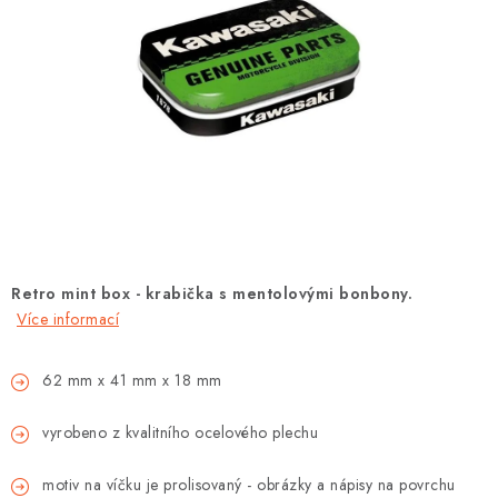
OBLEČENÍ
TIP NA DÁRKY
NÁPLNĚ A KAPALINY
NÁHRADNÍ DÍLY
MONTÁŽNÍ SLUŽBY
Retro mint box - krabička s mentolovými bonbony.
Moje objednávka
Kontakt
Reklamace a vrácení zboží
Více informací
Doprava a platba
Obchodní podmínky
Podmínky ochrany osobních údajů
Návody na montáž
62 mm x 41 mm x 18 mm
vyrobeno z kvalitního ocelového plechu
motiv na víčku je prolisovaný - obrázky a nápisy na povrchu