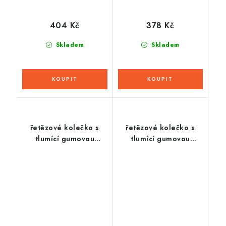
404 Kč
378 Kč
Skladem
Skladem
řetězové kolečko s
řetězové kolečko s
tlumící gumovou
tlumící gumovou
vrstvou pro sekundární
vrstvou pro sekundární
řetězy typu 520, JT (16
řetězy typu 525, JT (16
zubů)
zubů)