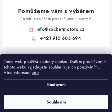
Pomůžeme vám s výběrem
Potřebujete s něčím poradit? Jsme tu pro vás!
info
@
rocketmotors.cz
+421 910 603 694
Z
á
Najdete nás
Tento web používá soubory cookie. Dalším procházením
p
tohoto webu vyjadřujete souhlas s jejich používáním..
a
Více informací
zde
.
Informace pro vás
t
í
Moje objednávka
Nastavení
TOP kategorie
Kontakt
Dětské čtyřkolky
Souhlasím
Copyright 2026
ROCKETMOTORS.cz
. Všechna práva vyhrazena.
Reklamace a vrácení zboží
Minicross
Vytvořil Shoptet Premium