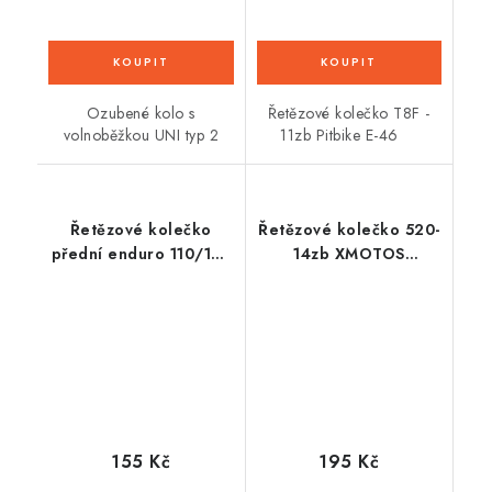
Ozubené kolo s
Řetězové kolečko T8F -
volnoběžkou UNI typ 2
11zb Pitbike E-46
Řetězové kolečko
Řetězové kolečko 520-
přední enduro 110/125
14zb XMOTOS
(17mm)
XB39/XB88
155 Kč
195 Kč