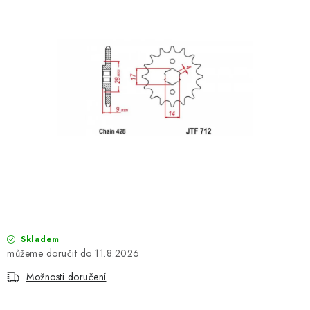
OBLEČENÍ
TIP NA DÁRKY
NÁPLNĚ A KAPALINY
NÁHRADNÍ DÍLY
MONTÁŽNÍ SLUŽBY
Moje objednávka
Kontakt
Reklamace a vrácení zboží
Doprava a platba
Obchodní podmínky
Podmínky ochrany osobních údajů
Návody na montáž
Skladem
11.8.2026
Možnosti doručení