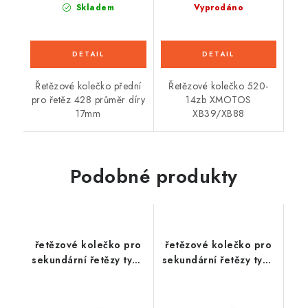
Skladem
Vyprodáno
Řetězové kolečko přední
Řetězové kolečko 520-
pro řetěz 428 průměr díry
14zb XMOTOS
17mm
XB39/XB88
Podobné produkty
řetězové kolečko pro
řetězové kolečko pro
sekundární řetězy typu
sekundární řetězy typu
520, JT - Anglie (13
520, JT - Anglie (16
zubů)
zubů)