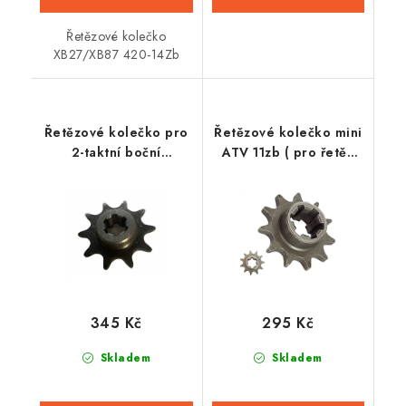
Řetězové kolečko
XB27/XB87 420-14Zb
Řetězové kolečko pro
Řetězové kolečko mini
2-taktní boční
ATV 11zb ( pro řetěz
motorový kit - 10zb
T8F)
345 Kč
295 Kč
Skladem
Skladem