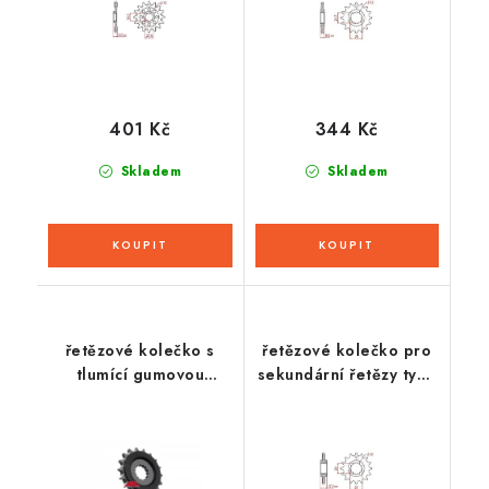
401 Kč
344 Kč
Skladem
Skladem
řetězové kolečko s
řetězové kolečko pro
tlumící gumovou
sekundární řetězy typu
vrstvou pro sekundární
525, JT - Anglie (15
řetězy typu 530, JT (19
zubů)
zubů)