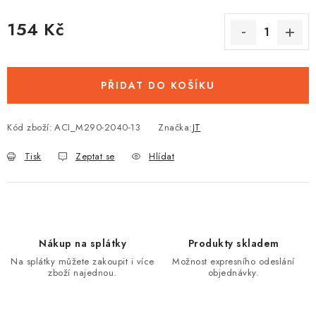
154 Kč
Měrná cena:
PŘIDAT DO KOŠÍKU
Kód zboží:
ACI_M290-2040-13
Značka:
JT
Tisk
Zeptat se
Hlídat
Nákup na splátky
Produkty skladem
Na splátky můžete zakoupit i více
Možnost expresního odeslání
zboží najednou.
objednávky.