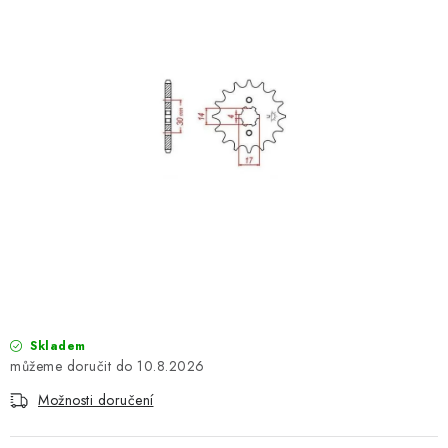
OBLEČENÍ
TIP NA DÁRKY
NÁPLNĚ A KAPALINY
NÁHRADNÍ DÍLY
MONTÁŽNÍ SLUŽBY
Moje objednávka
Kontakt
Reklamace a vrácení zboží
Doprava a platba
Obchodní podmínky
Podmínky ochrany osobních údajů
Návody na montáž
Skladem
10.8.2026
Možnosti doručení