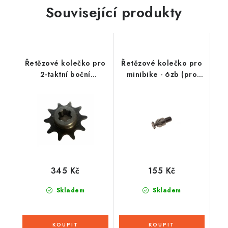
Související produkty
Řetězové kolečko pro
Řetězové kolečko pro
2-taktní boční
minibike - 6zb (pro
motorový kit - 10zb
řetěz 25H)
345 Kč
155 Kč
Skladem
Skladem