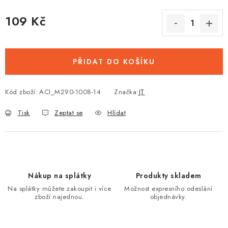
109 Kč
Měrná cena:
PŘIDAT DO KOŠÍKU
Kód zboží:
ACI_M290-1008-14
Značka:
JT
Tisk
Zeptat se
Hlídat
Nákup na splátky
Produkty skladem
Na splátky můžete zakoupit i více
Možnost expresního odeslání
zboží najednou.
objednávky.