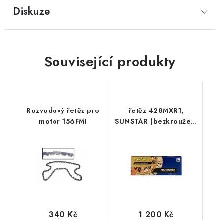
Diskuze
Související produkty
Rozvodový řetěz pro
řetěz 428MXR1,
motor 156FMI
SUNSTAR (bezkroužek,
barva zlatá, 130
článků)
340 Kč
1 200 Kč