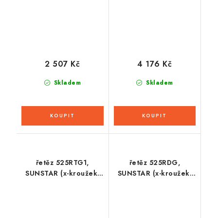
2 507 Kč
4 176 Kč
Skladem
Skladem
řetěz 525RTG1,
řetěz 525RDG,
SUNSTAR (x-kroužek,
SUNSTAR (x-kroužek,
barva zlatá, 94 článků)
barva černá, 104
článků)