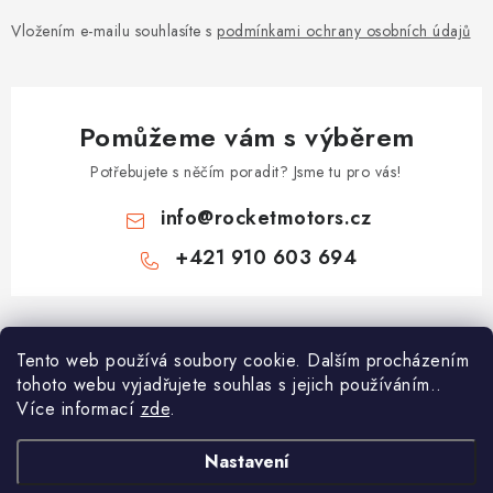
Vložením e-mailu souhlasíte s
podmínkami ochrany osobních údajů
Pomůžeme vám s výběrem
Potřebujete s něčím poradit? Jsme tu pro vás!
info
@
rocketmotors.cz
+421 910 603 694
Z
á
Najdete nás
Tento web používá soubory cookie. Dalším procházením
p
tohoto webu vyjadřujete souhlas s jejich používáním..
a
Více informací
zde
.
Informace pro vás
t
í
Moje objednávka
Nastavení
TOP kategorie