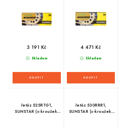
3 191 Kč
4 471 Kč
Skladem
Skladem
řetěz 525RTG1,
řetěz 530RRR1,
SUNSTAR (x-kroužek,
SUNSTAR (x-kroužek,
barva zlatá, 100
barva zlatá, 108
článků)
článků)