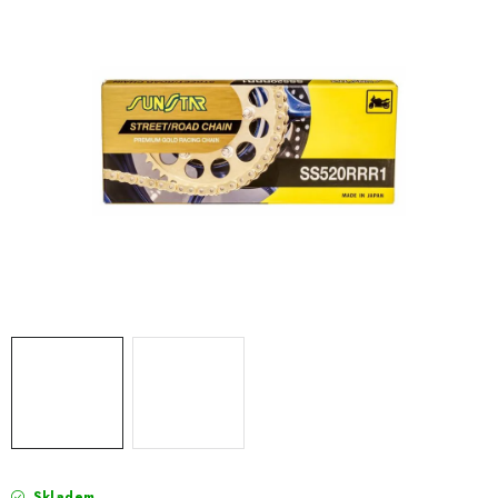
OBLEČENÍ
TIP NA DÁRKY
NÁPLNĚ A KAPALINY
NÁHRADNÍ DÍLY
MONTÁŽNÍ SLUŽBY
Moje objednávka
Kontakt
Reklamace a vrácení zboží
Doprava a platba
Obchodní podmínky
Podmínky ochrany osobních údajů
Návody na montáž
Skladem