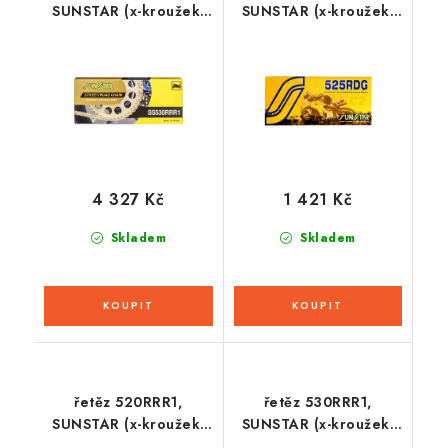
SUNSTAR (x-kroužek,
SUNSTAR (x-kroužek,
barva zlatá, 112 článků)
barva černá, 100
článků)
4 327 Kč
1 421 Kč
Skladem
Skladem
řetěz 520RRR1,
řetěz 530RRR1,
SUNSTAR (x-kroužek,
SUNSTAR (x-kroužek,
barva zlatá, 114 článků)
barva zlatá, 116 článků)