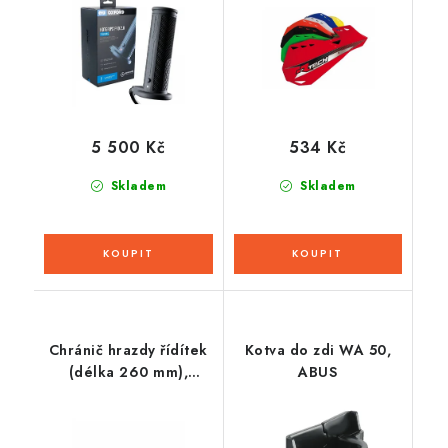
(integrované ovládání)
5 500 Kč
534 Kč
Skladem
Skladem
Chránič hrazdy řídítek
Kotva do zdi WA 50,
(délka 260 mm),
ABUS
RTECH (černý)