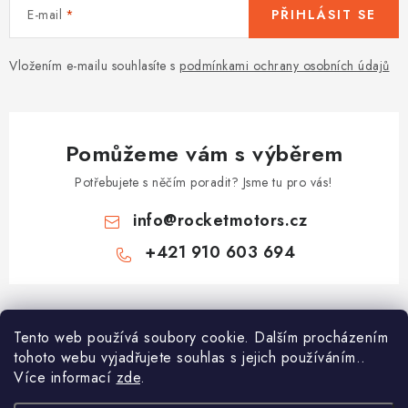
E-mail
PŘIHLÁSIT SE
Vložením e-mailu souhlasíte s
podmínkami ochrany osobních údajů
Pomůžeme vám s výběrem
Potřebujete s něčím poradit? Jsme tu pro vás!
info
@
rocketmotors.cz
+421 910 603 694
Z
á
Tento web používá soubory cookie. Dalším procházením
Najdete nás
p
tohoto webu vyjadřujete souhlas s jejich používáním..
a
Více informací
zde
.
Informace pro vás
t