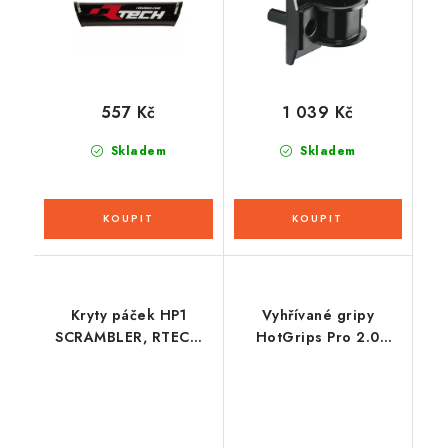
557 Kč
1 039 Kč
Skladem
Skladem
Kryty páček HP1
Vyhřívané gripy
SCRAMBLER, RTECH
HotGrips Pro 2.0
(černé s černou ALU
Sport, OXFORD
výztuhou, včetně
(integrované ovládání)
montážní sady)