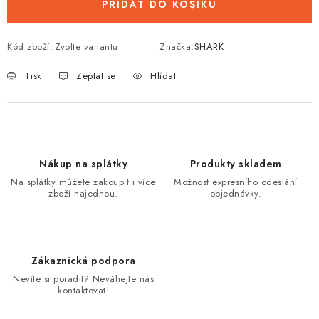
PŘIDAT DO KOŠÍKU
Kód zboží:
Zvolte variantu
Značka:
SHARK
Tisk
Zeptat se
Hlídat
Nákup na splátky
Produkty skladem
Na splátky můžete zakoupit i více
Možnost expresního odeslání
zboží najednou.
objednávky.
Zákaznická podpora
Nevíte si poradit? Neváhejte nás
kontaktovat!