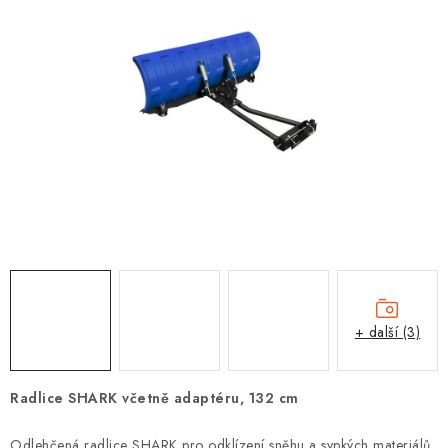
OBLEČENÍ
TIP NA DÁRKY
NÁPLNĚ A KAPALINY
NÁHRADNÍ DÍLY
MONTÁŽNÍ SLUŽBY
Moje objednávka
Kontakt
Reklamace a vrácení zboží
Doprava a platba
Obchodní podmínky
Podmínky ochrany osobních údajů
Návody na montáž
+ další (3)
Radlice SHARK včetně adaptéru, 132 cm
Odlehčená radlice SHARK pro odklízení sněhu a sypkých materiálů