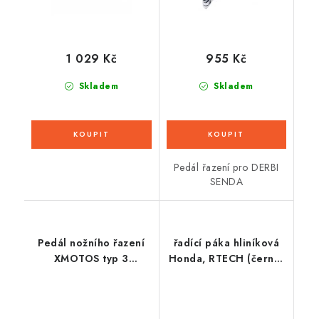
1 029 Kč
955 Kč
Skladem
Skladem
Pedál řazení pro DERBI
SENDA
Pedál nožního řazení
řadící páka hliníková
XMOTOS typ 3
Honda, RTECH (černo-
(červený)
červená)