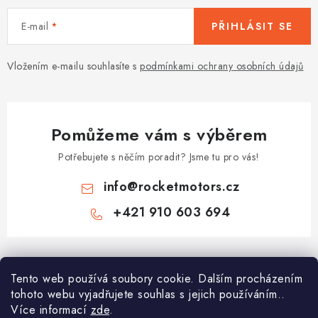
E-mail
PŘIHLÁSIT SE
Vložením e-mailu souhlasíte s
podmínkami ochrany osobních údajů
Pomůžeme vám s výběrem
Potřebujete s něčím poradit? Jsme tu pro vás!
info
@
rocketmotors.cz
+421 910 603 694
Z
á
Najdete nás
Tento web používá soubory cookie. Dalším procházením
p
tohoto webu vyjadřujete souhlas s jejich používáním..
a
Více informací
zde
.
Informace pro vás