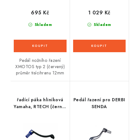
695 Kč
1 029 Kč
Skladem
Skladem
Pedál nožního řazení
XMOTOS typ 2 (červený)
průměr tisícihranu 12mm
řadící páka hliníková
Pedál řazení pro DERBI
Yamaha, RTECH (černo-
SENDA
modrá)