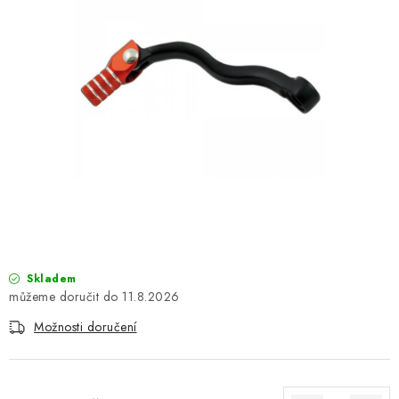
OBLEČENÍ
TIP NA DÁRKY
NÁPLNĚ A KAPALINY
NÁHRADNÍ DÍLY
MONTÁŽNÍ SLUŽBY
Moje objednávka
Kontakt
Reklamace a vrácení zboží
Doprava a platba
Obchodní podmínky
Skladem
Podmínky ochrany osobních údajů
Návody na montáž
11.8.2026
Možnosti doručení