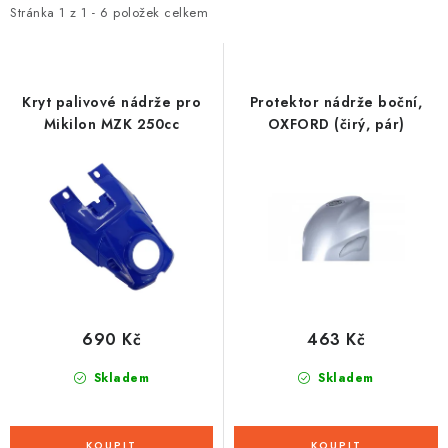
i
e
Stránka
1
z
1
-
6
položek celkem
s
n
p
í
r
p
Kryt palivové nádrže pro
Protektor nádrže boční,
o
r
Mikilon MZK 250cc
OXFORD (čirý, pár)
d
o
u
d
k
u
t
k
ů
t
ů
690 Kč
463 Kč
Skladem
Skladem