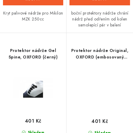
Kryt palivové nádrže pro Mikilon
boční protektory nádrže chrání
MZK 250cc
nádrž před odřením od kolen
samolepící pár v balení
Protektor nádrže Gel
Protektor nádrže Original,
Spine, OXFORD (černý)
OXFORD (embosovaný
karbon povrch)
401 Kč
401 Kč
Skladem
Skladem