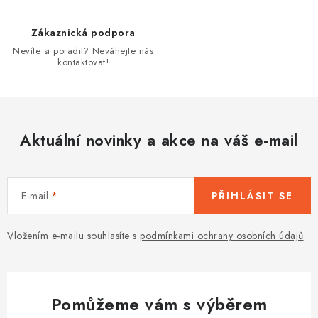
p
r
Zákaznická podpora
v
Nevíte si poradit? Neváhejte nás
k
kontaktovat!
y
v
ý
p
Aktuální novinky a akce na váš e-mail
i
s
u
E-mail
PŘIHLÁSIT SE
Vložením e-mailu souhlasíte s
podmínkami ochrany osobních údajů
Pomůžeme vám s výběrem