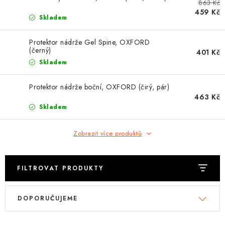
OBLEČENÍ
863 Kč
459 Kč
Skladem
TIP NA DÁRKY
Protektor nádrže Gel Spine, OXFORD
(černý)
401 Kč
NÁPLNĚ A KAPALINY
Skladem
NÁHRADNÍ DÍLY
Protektor nádrže boční, OXFORD (čirý, pár)
463 Kč
MONTÁŽNÍ SLUŽBY
Skladem
Moje objednávka
Kontakt
Zobrazit více produktů
Reklamace a vrácení zboží
Doprava a platba
Obchodní podmínky
Podmínky ochrany osobních údajů
Návody na montáž
FILTROVAT PRODUKTY
V
Ř
DOPORUČUJEME
ý
a
p
z