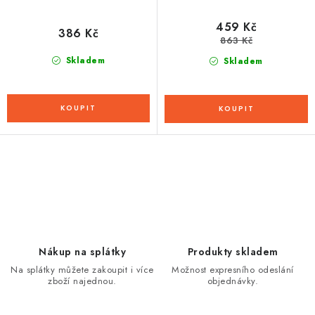
459 Kč
386 Kč
863 Kč
Skladem
Skladem
O
v
l
á
d
Nákup na splátky
Produkty skladem
a
Na splátky můžete zakoupit i více
Možnost expresního odeslání
zboží najednou.
objednávky.
c
í