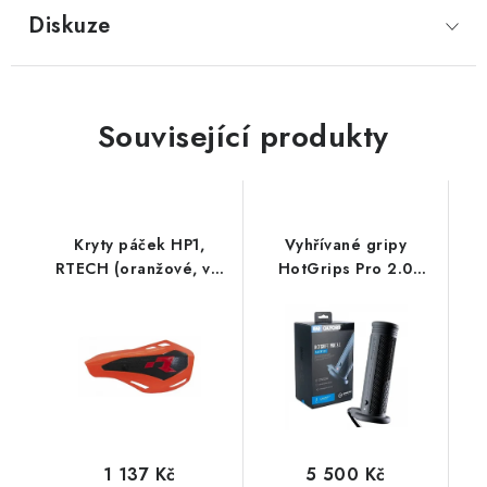
Diskuze
Související produkty
Kryty páček HP1,
Vyhřívané gripy
RTECH (oranžové, vč.
HotGrips Pro 2.0
montážní sady)
Adventure, OXFORD
(integrované ovládání)
1 137 Kč
5 500 Kč