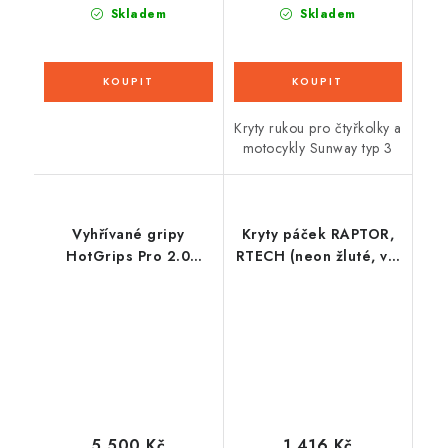
Skladem
Skladem
Kryty rukou pro čtyřkolky a
motocykly Sunway typ 3
Vyhřívané gripy
Kryty páček RAPTOR,
HotGrips Pro 2.0
RTECH (neon žluté, vč.
Sport, OXFORD
montážní sady)
(integrované ovládání)
5 500 Kč
1 416 Kč