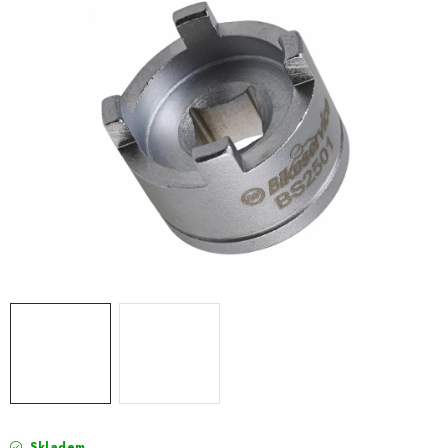
OBLEČENÍ
TIP NA DÁRKY
NÁPLNĚ A KAPALINY
NÁHRADNÍ DÍLY
MONTÁŽNÍ SLUŽBY
Moje objednávka
Kontakt
Reklamace a vrácení zboží
Doprava a platba
Obchodní podmínky
Podmínky ochrany osobních údajů
Návody na montáž
Skladem