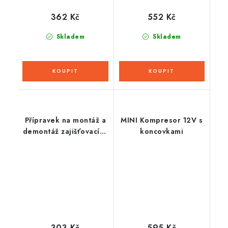
362 Kč
552 Kč
Skladem
Skladem
Přípravek na montáž a
MINI Kompresor 12V s
demontáž zajišťovacích
koncovkami
matic (O17,5 mm x 4
body), BIKESERVICE
303 Kč
595 Kč