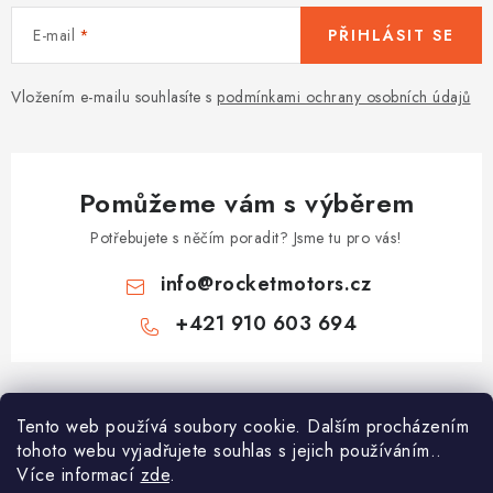
E-mail
PŘIHLÁSIT SE
Vložením e-mailu souhlasíte s
podmínkami ochrany osobních údajů
Pomůžeme vám s výběrem
Potřebujete s něčím poradit? Jsme tu pro vás!
info
@
rocketmotors.cz
+421 910 603 694
Z
á
Najdete nás
Tento web používá soubory cookie. Dalším procházením
p
tohoto webu vyjadřujete souhlas s jejich používáním..
a
Více informací
zde
.
Informace pro vás