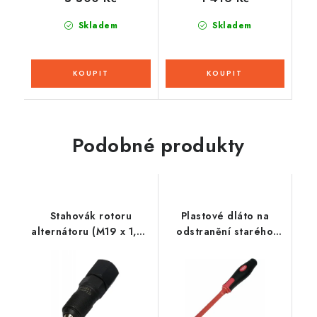
Skladem
Skladem
Podobné produkty
Stahovák rotoru
Plastové dláto na
alternátoru (M19 x 1,0),
odstranění starého
BIKESERVICE
těsnění (čepel šířky 15
mm) BIKESERVICE