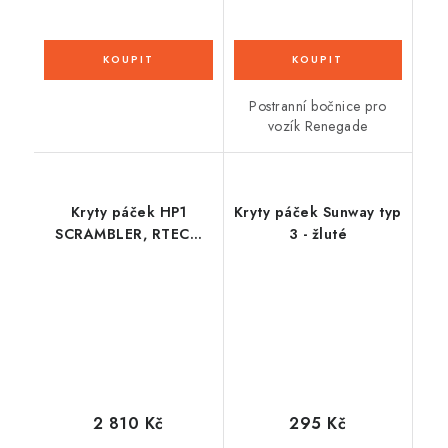
Postranní bočnice pro
vozík Renegade
Kryty páček HP1
Kryty páček Sunway typ
SCRAMBLER, RTECH
3 - žluté
(černé s černou ALU
výztuhou, včetně
montážní sady)
2 810 Kč
295 Kč