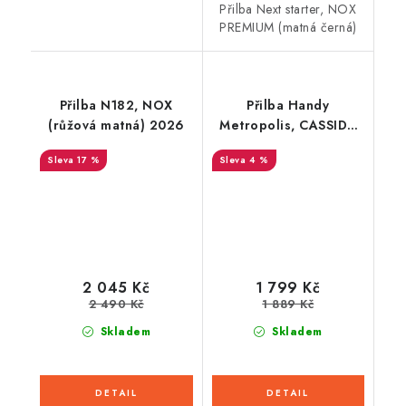
Přilba Next starter, NOX
PREMIUM (matná černá)
Přilba N182, NOX
Přilba Handy
(růžová matná) 2026
Metropolis, CASSIDA
(černá/bílá/červená)
17 %
4 %
2026
2 045 Kč
1 799 Kč
2 490 Kč
1 889 Kč
Skladem
Skladem