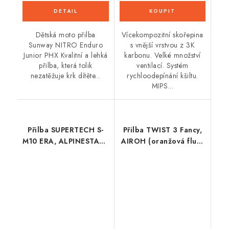
Dětská moto přilba
Vícekompozitní skořepina
Sunway NITRO Enduro
s vnější vrstvou z 3K
Junior PHX Kvalitní a lehká
karbonu. Velké množství
přilba, která tolik
ventilací. Systém
nezatěžuje krk dítěte...
rychloodepínání kšiltu.
MIPS...
Přilba SUPERTECH S-
Přilba TWIST 3 Fancy,
M10 ERA, ALPINESTARS
AIROH (oranžová fluo-
(růžová/fialová/žlutá
modrá lesklá) 2026
fluo) 2026