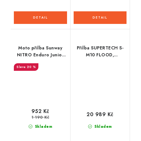
Moto přilba Sunway
Přilba SUPERTECH S-
NITRO Enduro Junior
M10 FLOOD,
PHX - červená
ALPINESTARS (modrá
20 %
perleť/světle modrá/
černá/carbon/matná/lesklá)
2026
952 Kč
20 989 Kč
1 190 Kč
Skladem
Skladem