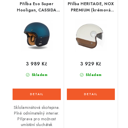
Přilba Eso Super
Přilba HERITAGE, NOX
Hooligan, CASSIDA
PREMIUM (krémová
(černá
bílá, hnědá kůže) 2026
matná/metalická
modrá) 2026
3 989 Kč
3 929 Kč
Skladem
Skladem
Sklolaminátová skořepina.
Plně odnímatelný interier.
Příprava pro možnost
umístění sluchátek