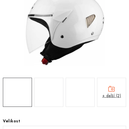
OBLEČENÍ
TIP NA DÁRKY
NÁPLNĚ A KAPALINY
NÁHRADNÍ DÍLY
MONTÁŽNÍ SLUŽBY
Moje objednávka
Kontakt
Reklamace a vrácení zboží
Doprava a platba
Obchodní podmínky
Podmínky ochrany osobních údajů
Návody na montáž
+ další (2)
Velikost