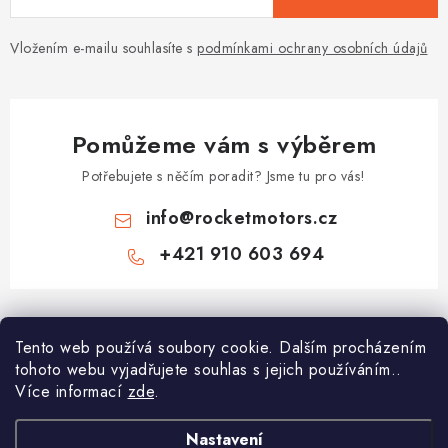
Vložením e-mailu souhlasíte s
podmínkami ochrany osobních údajů
Pomůžeme vám s výběrem
Potřebujete s něčím poradit? Jsme tu pro vás!
info
@
rocketmotors.cz
+421 910 603 694
Z
á
Najdete nás
Tento web používá soubory cookie. Dalším procházením
p
tohoto webu vyjadřujete souhlas s jejich používáním..
a
Více informací
zde
.
Informace pro vás
t
í
Moje objednávka
Nastavení