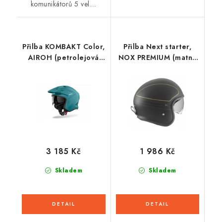
komunikátorů 5 vel....
Přilba KOMBAKT Color,
Přilba Next starter,
AIROH (petrolejová
NOX PREMIUM (matná
zelená) 2026
černá)
3 185 Kč
1 986 Kč
Skladem
Skladem