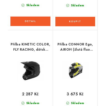
Skladem
Skladem
Přilba KINETIC COLOR,
Přilba CONNOR Ego,
FLY RACING, dětská
AIROH (žlutá fluo
(černá/matná)
lesklá) 2026
2 287 Kč
3 675 Kč
Skladem
Skladem