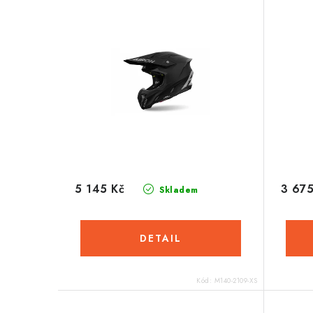
5 145 Kč
3 675
Skladem
Kód:
M140-2109-XS