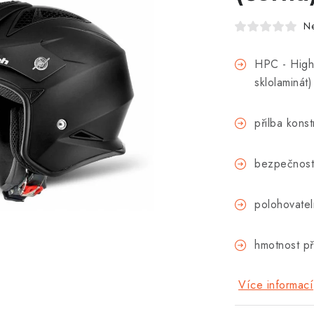
N
HPC - High
sklolaminát)
přilba kons
bezpečnost
polohovateln
hmotnost p
Více informací