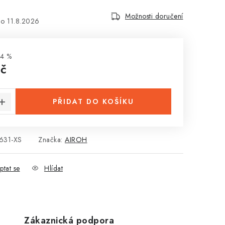
Možnosti doručení
11.8.2026
4 %
Kč
:
PŘIDAT DO KOŠÍKU
631-XS
Značka:
AIROH
ptat se
Hlídat
Zákaznická podpora