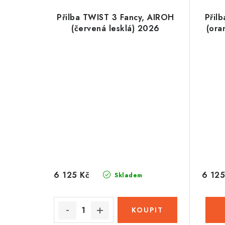
Přilba TWIST 3 Fancy, AIROH
Přil
(červená lesklá) 2026
(ora
6 125 Kč
6 125
Skladem