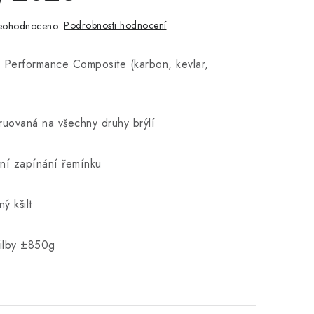
Podrobnosti hodnocení
eohodnoceno
 Performance Composite (karbon, kevlar,
truovaná na všechny druhy brýlí
ní zapínání řemínku
ý kšilt
řilby ±850g