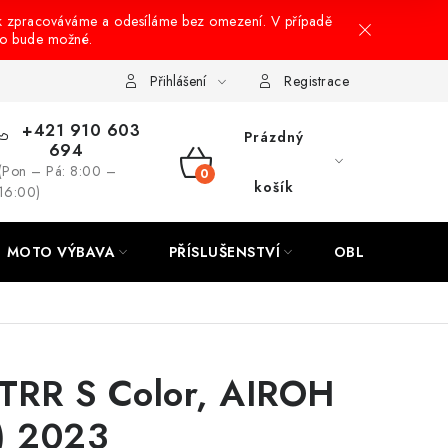
k zpracováváme a odesíláme bez omezení. V případě
to bude možné.
hrany osobních údajů
Návody na montáž
Přihlášení
Registrace
+421 910 603
Prázdný
694
(Pon – Pá: 8:00 –
NÁKUPNÍ
košík
16:00)
KOŠÍK
MOTO VÝBAVA
PŘÍSLUŠENSTVÍ
OBLEČENÍ
 TRR S Color, AIROH
) 2023