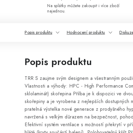
Na splátky můžete zakoupit i více zboží
najednou.
Popis produktu
Hodnocení produktu
Diskuz
Popis produktu
TRR S zaujme svým designem a všestranným použití
Vlastnosti a výhody: HPC - High Performance Comp
sklolaminát) skořepina Přilba je k dispozici ve dvo
skořepiny a je vyrobena z nejlepších dostupných m
pratelná výstelka nové generace z prodyšného hyp
navržená s velkým důrazem na bezpečnost, pohodlí
Efektivní systém ventilace s možností překrytí v př
blátě (kryty součástí balení). Polohovatelný kšilt P