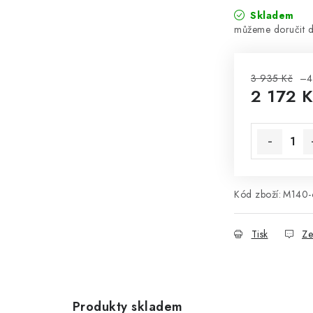
Skladem
3 935 Kč
–4
2 172 
Měrná cena
Kód zboží:
M140-
Tisk
Ze
Produkty skladem