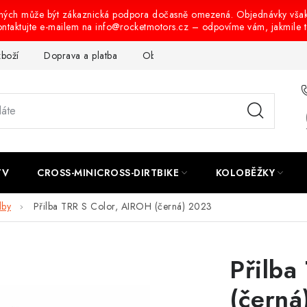
ených může být zákaznická podpora dočasně omezená. Objednávky vša
ontaktujte e-mailem na info@rocketmotors.cz – odpovíme vám, jakmile 
zboží
Doprava a platba
Obchodní podmínky
Podmínky oc
TV
CROSS-MINICROSS-DIRTBIKE
KOLOBĚŽKY
lby
Přilba TRR S Color, AIROH (černá) 2023
Přilba
(černá