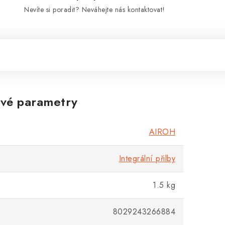
Nevíte si poradit? Neváhejte nás kontaktovat!
vé parametry
AIROH
Integrální přilby
1.5 kg
8029243266884