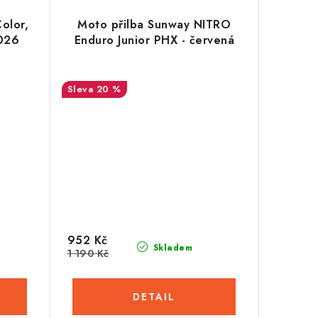
olor,
Moto přilba Sunway NITRO
2026
Enduro Junior PHX - červená
20 %
952 Kč
Skladem
1 190 Kč