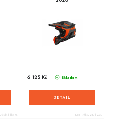
2026
6 125 Kč
Skladem
-M141-115-YS
Kód:
M140-2671-2XL