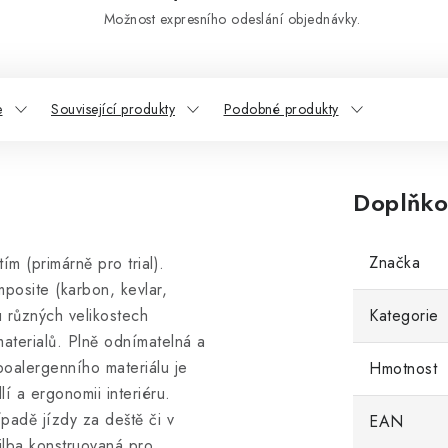
Možnost expresního odeslání objednávky.
e
Související produkty
Podobné produkty
Doplňko
Značka
m (primárně pro trial).
osite (karbon, kevlar,
u různých velikostech
Kategorie
aterialů. Plně odnímatelná a
oalergenního materiálu je
Hmotnost
 a ergonomii interiéru.
ípadě jízdy za deště či v
EAN
řilba konstruovaná pro