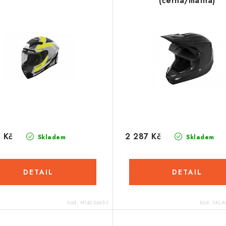
(černá/matná)
 Kč
2 287 Kč
Skladem
Skladem
Kód:
M140-2645-S
Kód:
SKLAD