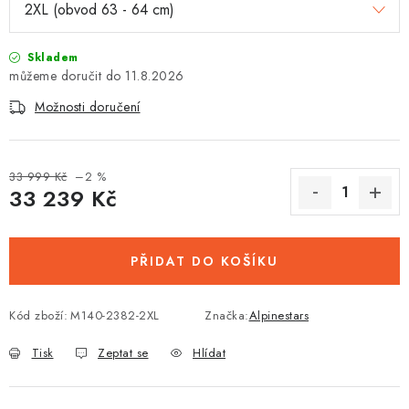
Skladem
11.8.2026
Možnosti doručení
33 999 Kč
–2 %
33 239 Kč
Měrná cena:
PŘIDAT DO KOŠÍKU
Kód zboží:
M140-2382-2XL
Značka:
Alpinestars
Tisk
Zeptat se
Hlídat