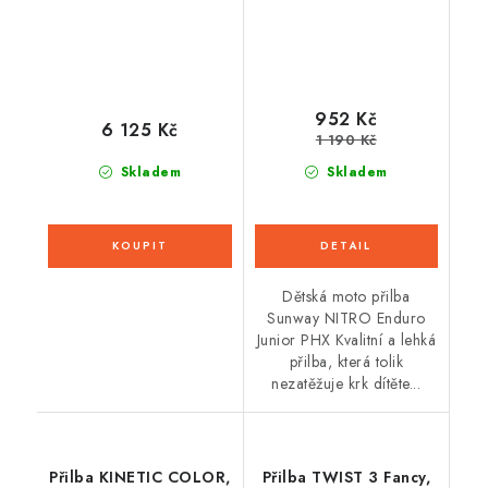
952 Kč
6 125 Kč
1 190 Kč
Skladem
Skladem
Dětská moto přilba
Sunway NITRO Enduro
Junior PHX Kvalitní a lehká
přilba, která tolik
nezatěžuje krk dítěte...
Přilba KINETIC COLOR,
Přilba TWIST 3 Fancy,