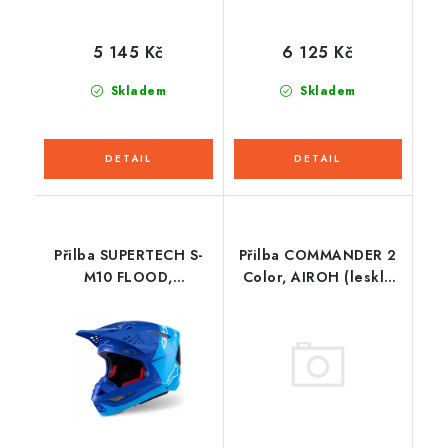
5 145 Kč
6 125 Kč
Skladem
Skladem
Přilba SUPERTECH S-
Přilba COMMANDER 2
M10 FLOOD,
Color, AIROH (lesklá
ALPINESTARS (modrá
šedá) 2026
perleť/světle modrá/
černá/carbon/matná/lesklá)
2026