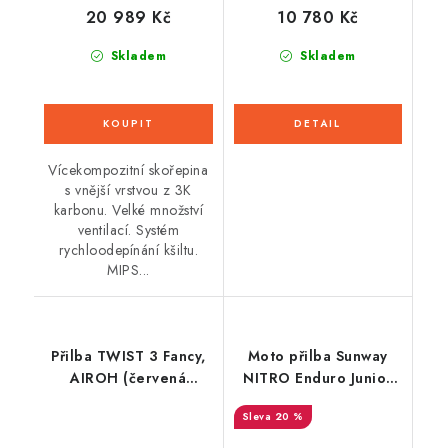
10 780 Kč
20 989 Kč
Skladem
Skladem
Vícekompozitní skořepina
s vnější vrstvou z 3K
karbonu. Velké množství
ventilací. Systém
rychloodepínání kšiltu.
MIPS...
Přilba TWIST 3 Fancy,
Moto přilba Sunway
AIROH (červená
NITRO Enduro Junior
lesklá) 2026
PHX - červená
20 %