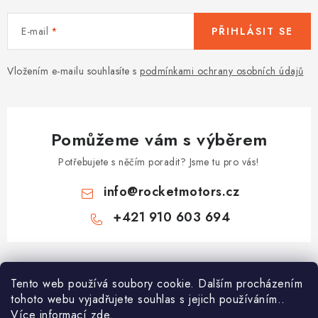
E-mail
PŘIHLÁSIT SE
Vložením e-mailu souhlasíte s
podmínkami ochrany osobních údajů
Pomůžeme vám s výběrem
Potřebujete s něčím poradit? Jsme tu pro vás!
info
@
rocketmotors.cz
+421 910 603 694
Z
á
Najdete nás
Tento web používá soubory cookie. Dalším procházením
p
tohoto webu vyjadřujete souhlas s jejich používáním..
a
Více informací
zde
.