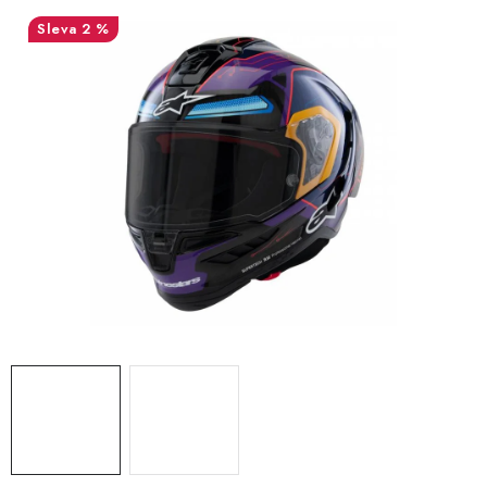
OBLEČENÍ
2 %
TIP NA DÁRKY
NÁPLNĚ A KAPALINY
NÁHRADNÍ DÍLY
MONTÁŽNÍ SLUŽBY
Moje objednávka
Kontakt
Reklamace a vrácení zboží
Doprava a platba
Obchodní podmínky
Podmínky ochrany osobních údajů
Návody na montáž