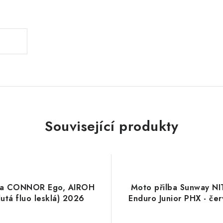
.
Související produkty
lba CONNOR Ego, AIROH
Moto přilba Sunway N
lutá fluo lesklá) 2026
Enduro Junior PHX - če