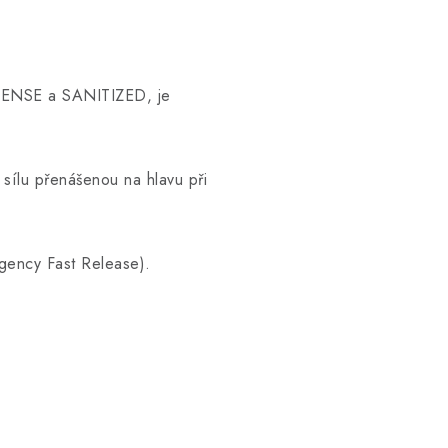
OSENSE a SANITIZED, je
e sílu přenášenou na hlavu při
rgency Fast Release).