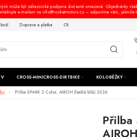
ených může být zákaznická podpora dočasně omezená. Objednávky vša
ontaktujte e-mailem na info@rocketmotors.cz – odpovíme vám, jakmile 
zboží
Doprava a platba
Obchodní podmínky
Podmínky oc
TV
CROSS-MINICROSS-DIRTBIKE
KOLOBĚŽKY
lby
Přilba SPARK 2 Color, AIROH (lesklá bílá) 2026
Přilba
AIROH 