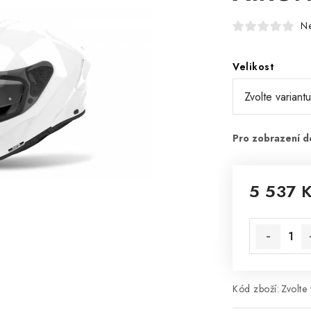
N
Velikost
5 537 
Měrná cena
Kód zboží:
Zvolte 