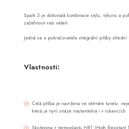
Spark 2 je dokonalá kombinace stylu, výkonu a po
zažehnout vaši vášeň.
Jedná se o pokračovatele integrální přilby střední
Vlastnosti:
Celá přilba je navržena ve větrném tunelu: neje
která je nyní snáze nastavitelná i v rukavicích.
Skořepina z termoplastu HRT (High Resistant 