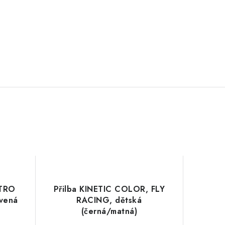
ITRO
Přilba KINETIC COLOR, FLY
rvená
RACING, dětská
(černá/matná)