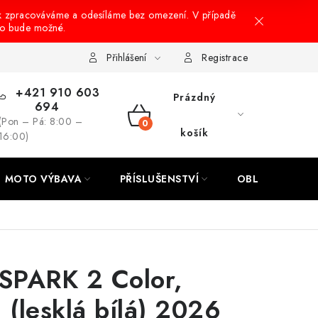
k zpracováváme a odesíláme bez omezení. V případě
to bude možné.
hrany osobních údajů
Návody na montáž
Přihlášení
Registrace
+421 910 603
Prázdný
694
(Pon – Pá: 8:00 –
NÁKUPNÍ
košík
16:00)
KOŠÍK
MOTO VÝBAVA
PŘÍSLUŠENSTVÍ
OBLEČENÍ
 SPARK 2 Color,
(lesklá bílá) 2026