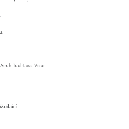
L
u.
Airoh Tool-Less Visor
oškrábání.