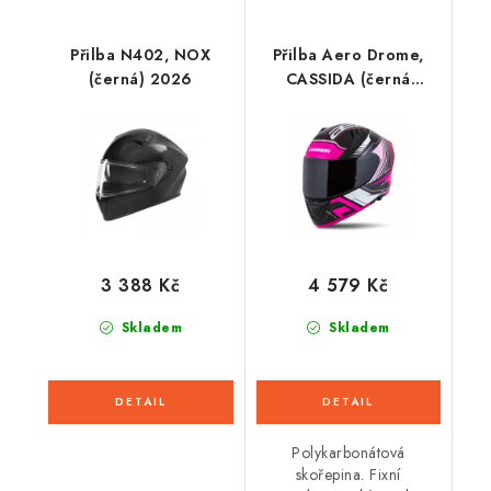
Přilba N402, NOX
Přilba Aero Drome,
(černá) 2026
CASSIDA (černá
met./růžová/bílá)
2026
3 388 Kč
4 579 Kč
Skladem
Skladem
Polykarbonátová
skořepina. Fixní