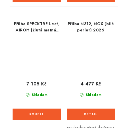
Přilba SPECKTRE Leaf,
Přilba N312, NOX (bílá
AIROH (žlutá matná)
perleť) 2026
2026
7 105 Kč
4 477 Kč
Skladem
Skladem
polykarbonátová skořepina