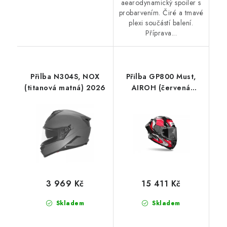
aearodynamický spoiler s
probarvením. Čiré a tmavé
plexi součástí balení.
Příprava...
Přilba N304S, NOX
Přilba GP800 Must,
(titanová matná) 2026
AIROH (červená
lesklá) 2026
3 969 Kč
15 411 Kč
Skladem
Skladem