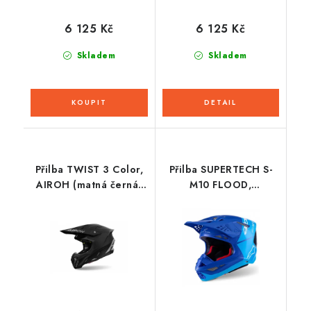
6 125 Kč
6 125 Kč
Skladem
Skladem
Přilba TWIST 3 Color,
Přilba SUPERTECH S-
AIROH (matná černá)
M10 FLOOD,
2026
ALPINESTARS (modrá
perleť/světle modrá/
černá/carbon/matná/lesklá)
2026