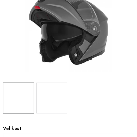
OBLEČENÍ
TIP NA DÁRKY
NÁPLNĚ A KAPALINY
NÁHRADNÍ DÍLY
MONTÁŽNÍ SLUŽBY
Moje objednávka
Kontakt
Reklamace a vrácení zboží
Doprava a platba
Obchodní podmínky
Podmínky ochrany osobních údajů
Návody na montáž
Velikost