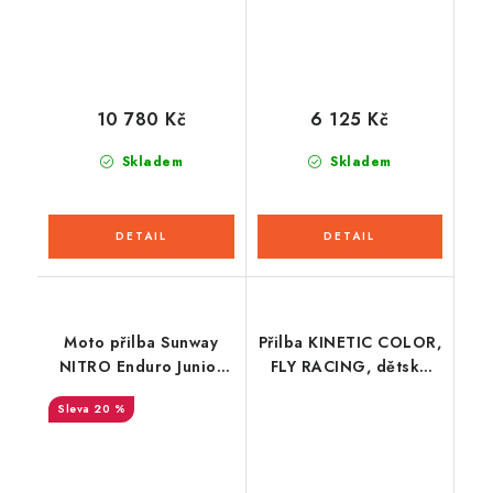
10 780 Kč
6 125 Kč
Skladem
Skladem
Moto přilba Sunway
Přilba KINETIC COLOR,
NITRO Enduro Junior
FLY RACING, dětská
PHX - červená
(černá/matná)
20 %