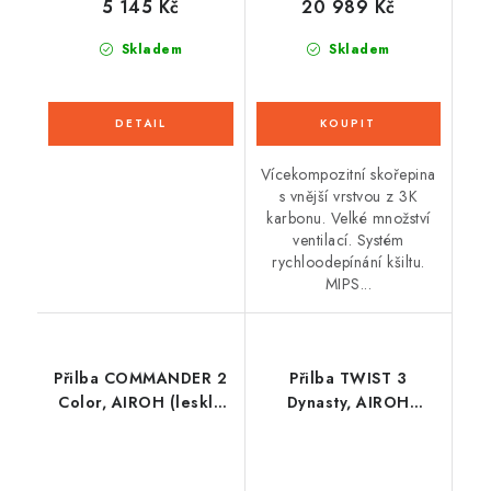
5 145 Kč
20 989 Kč
Skladem
Skladem
Vícekompozitní skořepina
s vnější vrstvou z 3K
karbonu. Velké množství
ventilací. Systém
rychloodepínání kšiltu.
MIPS...
Přilba COMMANDER 2
Přilba TWIST 3
Color, AIROH (lesklá
Dynasty, AIROH
šedá) 2026
(oranžová fluo matná)
2026