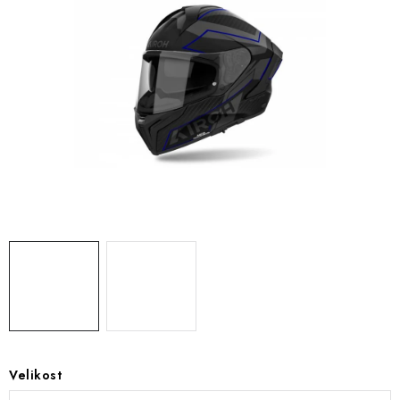
OBLEČENÍ
TIP NA DÁRKY
NÁPLNĚ A KAPALINY
NÁHRADNÍ DÍLY
MONTÁŽNÍ SLUŽBY
Moje objednávka
Kontakt
Reklamace a vrácení zboží
Doprava a platba
Obchodní podmínky
Podmínky ochrany osobních údajů
Návody na montáž
Velikost