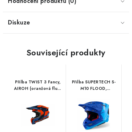
Hodnocení produktu (0)
Diskuze
Související produkty
Přilba TWIST 3 Fancy,
Přilba SUPERTECH S-
AIROH (oranžová fluo-
M10 FLOOD,
modrá lesklá) 2026
ALPINESTARS (modrá
perleť/světle modrá/
černá/carbon/matná/lesklá)
2026