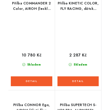
Přilba COMMANDER 2
Přilba KINETIC COLOR,
Color, AIROH (lesklá
FLY RACING, dětská
šedá) 2026
(černá/matná)
10 780 Kč
2 287 Kč
Skladem
Skladem
Přilba CONNOR Ego,
Přilba SUPERTECH S-