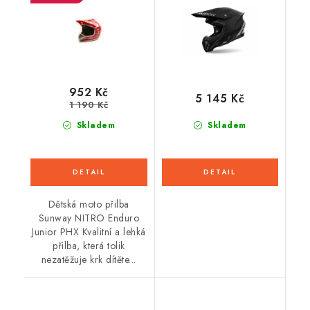
952 Kč
5 145 Kč
1 190 Kč
Skladem
Skladem
Dětská moto přilba
Sunway NITRO Enduro
Junior PHX Kvalitní a lehká
přilba, která tolik
nezatěžuje krk dítěte...