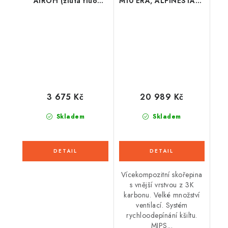
AIROH (žlutá fluo
M10 ERA, ALPINESTARS
lesklá) 2026
(růžová/fialová/žlutá
fluo) 2026
3 675 Kč
20 989 Kč
Skladem
Skladem
Vícekompozitní skořepina
s vnější vrstvou z 3K
karbonu. Velké množství
ventilací. Systém
rychloodepínání kšiltu.
MIPS...