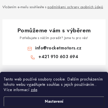
Vložením e-mailu souhlasíte s
podmínkami ochrany osobních údajů
Pomůžeme vám s výběrem
Potřebujete s něčím poradit? Jsme tu pro vás!
info
@
rocketmotors.cz
+421 910 603 694
Z
á
Najdete nás
Tento web používá soubory cookie. Dalším procházením
p
tohoto webu vyjadřujete souhlas s jejich používáním..
a
Více informací
zde
.
Informace pro vás
t
í
Moje objednávka
Nastavení
TOP kategorie