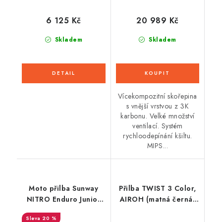
6 125 Kč
20 989 Kč
Skladem
Skladem
Vícekompozitní skořepina
s vnější vrstvou z 3K
karbonu. Velké množství
ventilací. Systém
rychloodepínání kšiltu.
MIPS...
Moto přilba Sunway
Přilba TWIST 3 Color,
NITRO Enduro Junior
AIROH (matná černá)
PHX - červená
2026
20 %