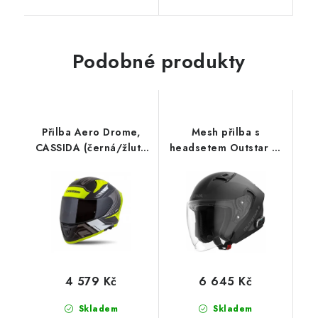
Podobné produkty
Přilba Aero Drome,
Mesh přilba s
CASSIDA (černá/žlutá
headsetem Outstar 2,
fluo/bílá/šedá) 2026
SENA (matná černá)
4 579 Kč
6 645 Kč
Skladem
Skladem