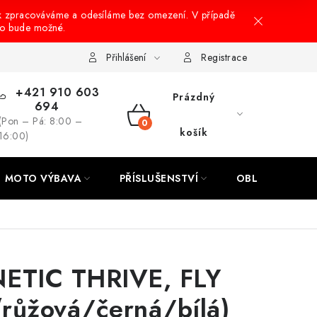
k zpracováváme a odesíláme bez omezení. V případě
to bude možné.
hrany osobních údajů
Návody na montáž
Přihlášení
Registrace
+421 910 603
Prázdný
694
(Pon – Pá: 8:00 –
NÁKUPNÍ
košík
16:00)
KOŠÍK
MOTO VÝBAVA
PŘÍSLUŠENSTVÍ
OBLEČENÍ
INETIC THRIVE, FLY
růžová/černá/bílá)