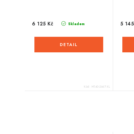
6 125 Kč
5 145
Skladem
Kód:
M140-2667-XL