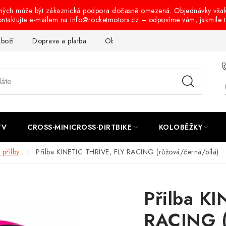
ených může být zákaznická podpora dočasně omezená. Objednávky vša
ontaktujte e-mailem na info@rocketmotors.cz – odpovíme vám, jakmile 
zboží
Doprava a platba
Obchodní podmínky
Podmínky oc
TV
CROSS-MINICROSS-DIRTBIKE
KOLOBĚŽKY
přilby
Přilba KINETIC THRIVE, FLY RACING (růžová/černá/bílá)
Přilba K
RACING (