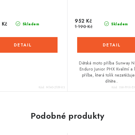
952 Kč
 Kč
Skladem
Skladem
1 190 Kč
Dětská moto přilba Sunway 
Enduro Junior PHX Kvalitní a 
přilba, která tolik nezatěžuje
dítěte...
Kód:
M140-2109-XS
Kód:
SW-PHX-E
Podobné produkty