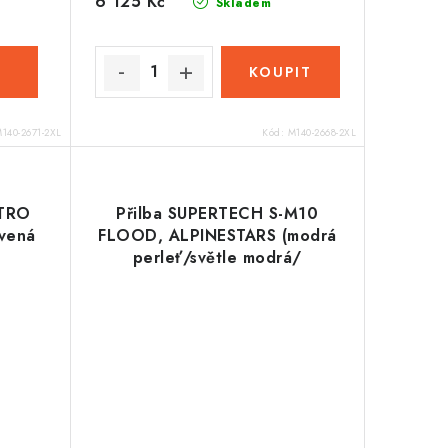
6 125 Kč
Skladem
140-2671-2XL
Kód:
M140-2668-2XL
ITRO
Přilba SUPERTECH S-M10
rvená
FLOOD, ALPINESTARS (modrá
perleť/světle modrá/
černá/carbon/matná/lesklá)
2026