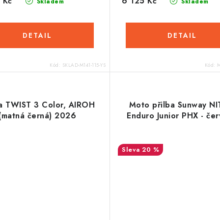
 Kč
6 125 Kč
Skladem
Skladem
Kód:
SKLAD-M141-115-YS
Kód:
M
ba TWIST 3 Color, AIROH
Moto přilba Sunway N
(matná černá) 2026
Enduro Junior PHX - če
20 %