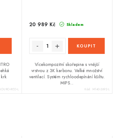
20 989 Kč
Skladem
NITRO
Vícekompozitní skořepina s vnější
lehká
vrstvou z 3K karbonu. Velké množství
 krk
ventilací. Systém rychloodepínání kšiltu.
MIPS...
NDURO-RED-L
Kód:
M140-2692-L