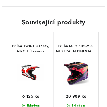
Související produkty
Přilba TWIST 3 Fancy,
Přilba SUPERTECH S-
AIROH (červená
M10 ERA, ALPINESTARS
lesklá) 2026
(růžová/fialová/žlutá
fluo) 2026
6 125 Kč
20 989 Kč
Skladem
Skladem