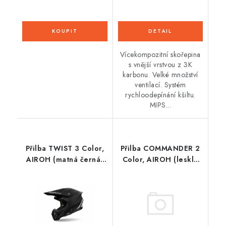
Vícekompozitní skořepina
s vnější vrstvou z 3K
karbonu. Velké množství
ventilací. Systém
rychloodepínání kšiltu.
MIPS...
Přilba TWIST 3 Color,
Přilba COMMANDER 2
AIROH (matná černá)
Color, AIROH (lesklá
2026
šedá) 2026