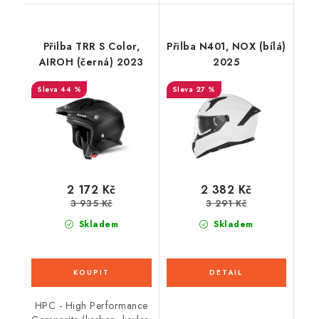
Přilba TRR S Color,
Přilba N401, NOX (bílá)
AIROH (černá) 2023
2025
44 %
27 %
2 172 Kč
2 382 Kč
3 935 Kč
3 291 Kč
Skladem
Skladem
HPC - High Performance