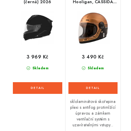
(černá) 2026
Hooligan, CASSIDA
(černá/metalická
měděná/šedá)
3 969 Kč
3 490 Kč
Skladem
Skladem
sklolaminátová skořepina
plexi s antifog protimlžící
úpravou a zámkem
ventilační systém s
uzavíratelnými vstupy...