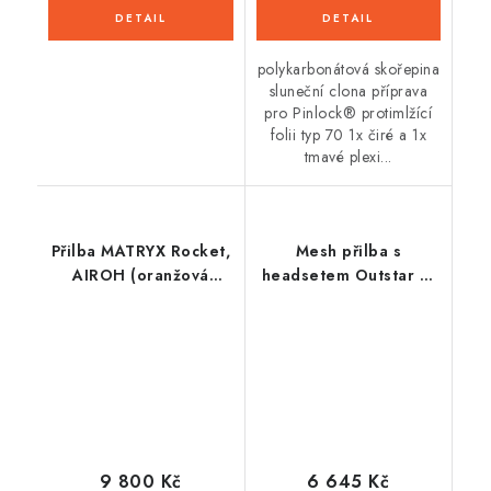
polykarbonátová skořepina
sluneční clona příprava
pro Pinlock® protimlžící
folii typ 70 1x čiré a 1x
tmavé plexi...
Přilba MATRYX Rocket,
Mesh přilba s
AIROH (oranžová
headsetem Outstar 2,
matná) 2026
SENA (matná černá)
9 800 Kč
6 645 Kč