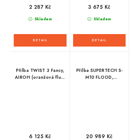
2 287 Kč
3 675 Kč
Skladem
Skladem
Přilba TWIST 3 Fancy,
Přilba SUPERTECH S-
AIROH (oranžová fluo-
M10 FLOOD,
modrá lesklá) 2026
ALPINESTARS (modrá
perleť/světle modrá/
černá/carbon/matná/lesklá)
2026
6 125 Kč
20 989 Kč