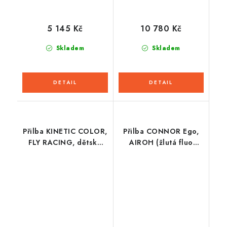
10 780 Kč
5 145 Kč
Skladem
Skladem
Přilba KINETIC COLOR,
Přilba CONNOR Ego,
FLY RACING, dětská
AIROH (žlutá fluo
(černá/matná)
lesklá) 2026