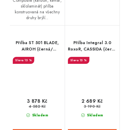
Composite (karbon, kevlar,
sklolaminát) přilba
konstruovaná na všechny
druhy brýlí...
Přilba ST 501 BLADE,
Přilba Integral 3.0
AIROH (černá/
RoxoR, CASSIDA (černá
červená-matná) 2021
matná/oranžová/šedá,
15 %
15 %
plexi s přípravou pro
Pinlock)
3 878 Kč
2 689 Kč
4 582 Kč
3 190 Kč
Skladem
Skladem