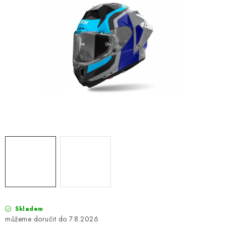
OBLEČENÍ
TIP NA DÁRKY
NÁPLNĚ A KAPALINY
NÁHRADNÍ DÍLY
MONTÁŽNÍ SLUŽBY
Moje objednávka
Kontakt
Reklamace a vrácení zboží
Doprava a platba
Obchodní podmínky
Podmínky ochrany osobních údajů
Návody na montáž
Skladem
7.8.2026