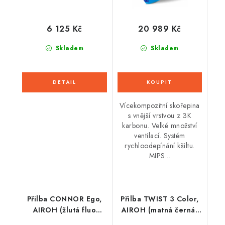
6 125 Kč
20 989 Kč
Skladem
Skladem
Vícekompozitní skořepina
s vnější vrstvou z 3K
karbonu. Velké množství
ventilací. Systém
rychloodepínání kšiltu.
MIPS...
Přilba CONNOR Ego,
Přilba TWIST 3 Color,
AIROH (žlutá fluo
AIROH (matná černá)
lesklá) 2026
2026