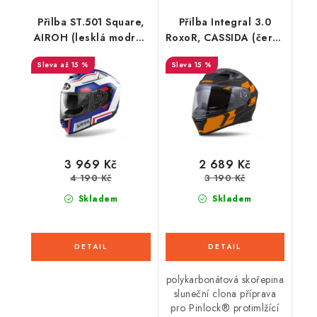
Přilba ST.501 Square,
Přilba Integral 3.0
AIROH (lesklá modrá/
RoxoR, CASSIDA (černá
červená) 2022
matná/oranžová/šedá,
až 15 %
15 %
plexi s přípravou pro
Pinlock)
3 969 Kč
2 689 Kč
4 190 Kč
3 190 Kč
Skladem
Skladem
polykarbonátová skořepina
sluneční clona příprava
pro Pinlock® protimlžící