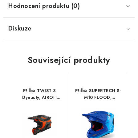
Hodnocení produktu (0)
Diskuze
Související produkty
Přilba TWIST 3
Přilba SUPERTECH S-
Dynasty, AIROH
M10 FLOOD,
(oranžová fluo matná)
ALPINESTARS (modrá
2026
perleť/světle modrá/
černá/carbon/matná/lesklá)
2026