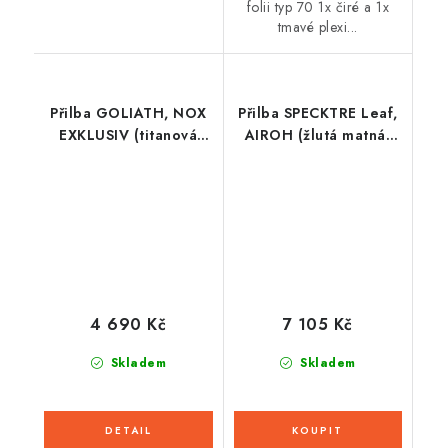
folii typ 70 1x čiré a 1x
tmavé plexi...
Přilba GOLIATH, NOX
Přilba SPECKTRE Leaf,
EXKLUSIV (titanová
AIROH (žlutá matná)
matná) 2026
2026
4 690 Kč
7 105 Kč
Skladem
Skladem