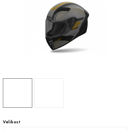
OBLEČENÍ
TIP NA DÁRKY
NÁPLNĚ A KAPALINY
NÁHRADNÍ DÍLY
MONTÁŽNÍ SLUŽBY
Moje objednávka
Kontakt
Reklamace a vrácení zboží
Doprava a platba
Obchodní podmínky
Podmínky ochrany osobních údajů
Návody na montáž
Velikost