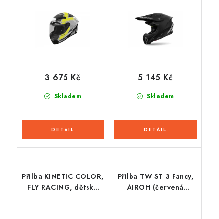
3 675 Kč
5 145 Kč
Skladem
Skladem
Přilba KINETIC COLOR,
Přilba TWIST 3 Fancy,
FLY RACING, dětská
AIROH (červená
(černá/matná)
lesklá) 2026