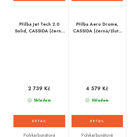
Přilba Jet Tech 2.0
Přilba Aero Drome,
Solid, CASSIDA (černá
CASSIDA (černá/žlutá
matná/šedá) 2026
fluo/bílá/šedá) 2026
2 739 Kč
4 579 Kč
Skladem
Skladem
Polykarbonátová
Polykarbonátová