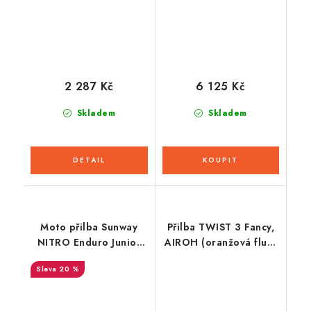
2 287 Kč
6 125 Kč
Skladem
Skladem
Moto přilba Sunway
Přilba TWIST 3 Fancy,
NITRO Enduro Junior
AIROH (oranžová fluo-
PHX - červená
modrá lesklá) 2026
20 %