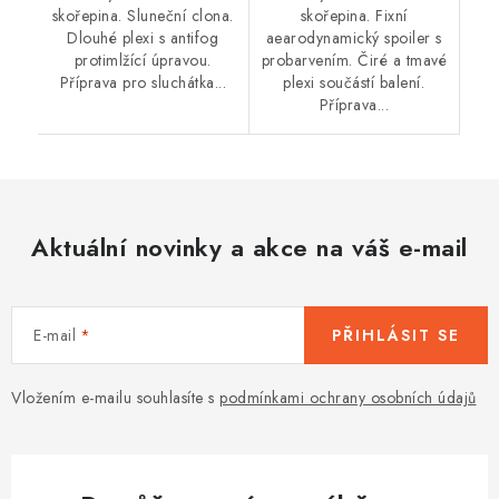
skořepina. Sluneční clona.
skořepina. Fixní
Dlouhé plexi s antifog
aearodynamický spoiler s
protimlžící úpravou.
probarvením. Čiré a tmavé
Příprava pro sluchátka...
plexi součástí balení.
Příprava...
Aktuální novinky a akce na váš e-mail
E-mail
PŘIHLÁSIT SE
Vložením e-mailu souhlasíte s
podmínkami ochrany osobních údajů