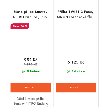
Moto přilba Sunway
Přilba TWIST 3 Fancy,
NITRO Enduro Junior
AIROH (oranžová fluo-
PHX - červená
modrá lesklá) 2026
20 %
952 Kč
6 125 Kč
1 190 Kč
Skladem
Skladem
Dětská moto přilba
Sunway NITRO Enduro