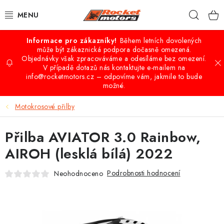
Přejít
Hleda
na
obsah
Během letních dovolených
VÝPRODEJ
může být zákaznická podpora dočasně omezená.
Objednávky však zpracováváme a odesíláme bez omezení.
V případě dotazů nás kontaktujte e-mailem na
QUAD - ATV
info@rocketmotors.cz – odpovíme vám, jakmile to bude
možné.
BUGGY A UTV
Motokrosové přilby
CROSS-MINICROSS-DIRTBIKE
Přilba AVIATOR 3.0 Rainbow,
KOLOBĚŽKY
AIROH (lesklá bílá) 2022
MOTO VÝBAVA
Podrobnosti hodnocení
Neohodnoceno
PŘÍSLUŠENSTVÍ