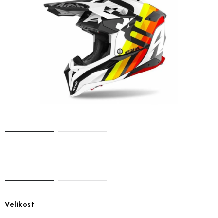
OBLEČENÍ
TIP NA DÁRKY
NÁPLNĚ A KAPALINY
NÁHRADNÍ DÍLY
MONTÁŽNÍ SLUŽBY
Moje objednávka
Kontakt
Reklamace a vrácení zboží
Doprava a platba
Obchodní podmínky
Podmínky ochrany osobních údajů
Návody na montáž
Velikost