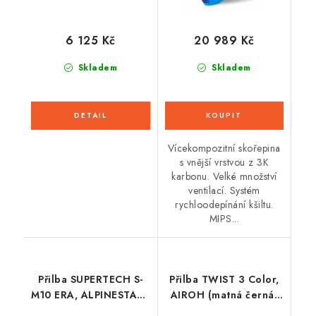
6 125 Kč
20 989 Kč
Skladem
Skladem
Vícekompozitní skořepina
s vnější vrstvou z 3K
karbonu. Velké množství
ventilací. Systém
rychloodepínání kšiltu.
MIPS...
Přilba SUPERTECH S-
Přilba TWIST 3 Color,
M10 ERA, ALPINESTARS
AIROH (matná černá)
(růžová/fialová/žlutá
2026