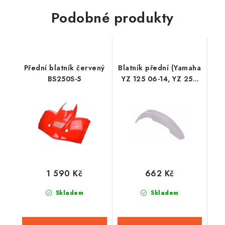
Podobné produkty
Přední blatník červený
Blatník přední (Yamaha
BS250S-5
YZ 125 06-14, YZ 250
06-14, YZ 250/450 F
06-09), RTECH (bílý)
1 590 Kč
662 Kč
Skladem
Skladem