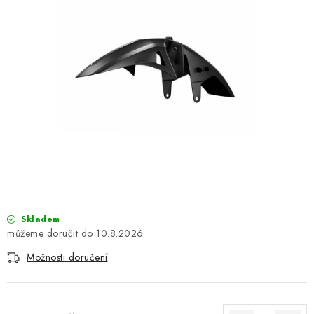
OBLEČENÍ
TIP NA DÁRKY
NÁPLNĚ A KAPALINY
NÁHRADNÍ DÍLY
MONTÁŽNÍ SLUŽBY
Moje objednávka
Kontakt
Reklamace a vrácení zboží
Doprava a platba
Obchodní podmínky
Skladem
Podmínky ochrany osobních údajů
Návody na montáž
10.8.2026
Možnosti doručení