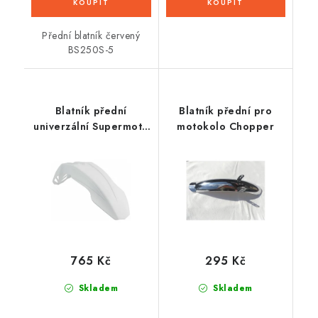
Přední blatník červený
BS250S-5
Blatník přední
Blatník přední pro
univerzální Supermoto
motokolo Chopper
krátký, RTECH (bílý, s
průduchy)
765 Kč
295 Kč
Skladem
Skladem