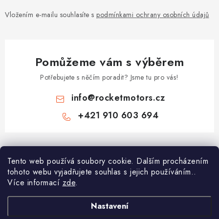
Vložením e-mailu souhlasíte s
podmínkami ochrany osobních údajů
Pomůžeme vám s výběrem
Potřebujete s něčím poradit? Jsme tu pro vás!
info
@
rocketmotors.cz
+421 910 603 694
Z
á
Najdete nás
Tento web používá soubory cookie. Dalším procházením
p
tohoto webu vyjadřujete souhlas s jejich používáním..
a
Více informací
zde
.
Informace pro vás
t
í
Moje objednávka
Nastavení
TOP kategorie