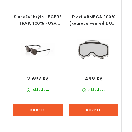
Sluneční brýle LEGERE
Plexi ARMEGA 100%
TRAP, 100% - USA
(kouřové vented DUAL
(Hiper stříbrné sklo)
, Anti-fog)
2 697 Kč
499 Kč
Skladem
Skladem