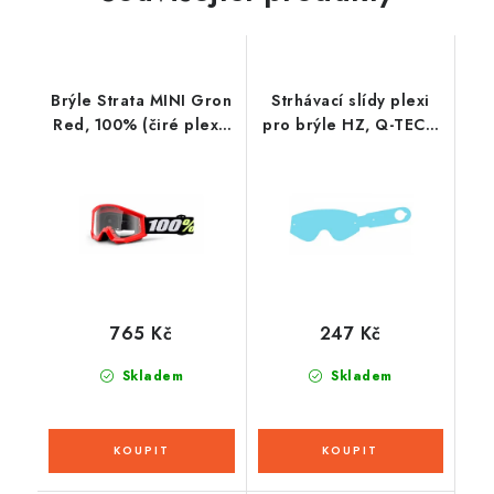
Brýle Strata MINI Gron
Strhávací slídy plexi
Red, 100% (čiré plexi)
pro brýle HZ, Q-TECH
dětské
(50 vrstev v balení,
čiré)
765 Kč
247 Kč
Skladem
Skladem