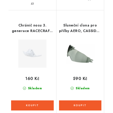
4t
Chránič nosu 3.
Sluneční clona pro
generace RACECRAFT,
přilby AERO, CASSIDA -
100% (bílá)
ČR (tmavá)
160 Kč
590 Kč
Skladem
Skladem