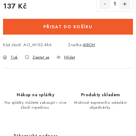
137 Kč
Měrná cena:
PŘIDAT DO KOŠÍKU
Kód zboží:
ACI_M152-486
Značka:
AIROH
Tisk
Zeptat se
Hlídat
Nákup na splátky
Produkty skladem
Na splátky můžete zakoupit i více
Možnost expresního odeslání
zboží najednou.
objednávky.