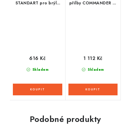
STANDART pro brýle
přilby COMMANDER 2,
RACECRAFT 2/ACCURI
AIROH (tmavě kouřová)
2/STRATA 2, 100% (50
vrstev v balení, čiré)
616 Kč
1 112 Kč
Skladem
Skladem
Podobné produkty