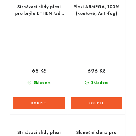
Strhávací slídy plexi
Plexi ARMEGA, 100%
pro brýle ETHEN řady
(kouřové, Anti-fog)
06, Q-TECH (10 vrstev
v balení, čiré)
65 Kč
696 Kč
Skladem
Skladem
Strhávací slídy plexi
Sluneční clona pro