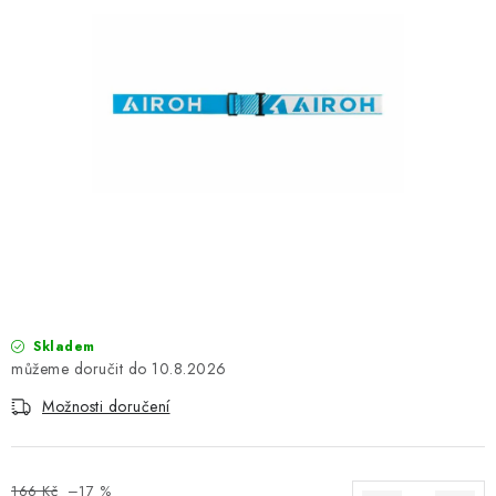
OBLEČENÍ
TIP NA DÁRKY
NÁPLNĚ A KAPALINY
NÁHRADNÍ DÍLY
MONTÁŽNÍ SLUŽBY
Moje objednávka
Kontakt
Reklamace a vrácení zboží
Doprava a platba
Obchodní podmínky
Skladem
Podmínky ochrany osobních údajů
Návody na montáž
10.8.2026
Možnosti doručení
166 Kč
–17 %