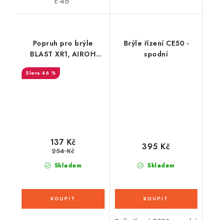
E-46
Popruh pro brýle
Brýle řízení CE50 -
BLAST XR1, AIROH
spodní
(červený)
46 %
137 Kč
395 Kč
254 Kč
Skladem
Skladem