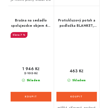
Brašna na sedadlo
Protiskluzový potah a
spolujezdce objem 4 l,
podložka BLANKET,
HenlyBegins (karbon
OXFORD
7 %
dekor, černý lem)
1 946 Kč
463 Kč
2 105 Kč
Skladem
Skladem
měkká, síťovaná, pryžová