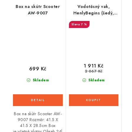
Box na skútr Scooter
Vodotěsný vak,
AW-9007
HenlyBegins (šedý,
objem 60 l)
7 %
1 911 Kč
699 Kč
2 067 Kč
Skladem
Skladem
Box na skútr Scooter AW-
9007 Rozměr: 41.5 X
41.5 X 28.5cm Box
je včetně plotny Obsah 24l