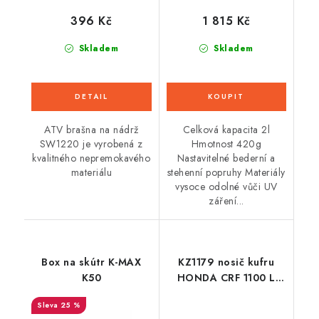
396 Kč
1 815 Kč
Skladem
Skladem
ATV brašna na nádrž
Celková kapacita 2l
SW1220 je vyrobená z
Hmotnost 420g
kvalitného nepremokavého
Nastavitelné bederní a
materiálu
stehenní popruhy Materiály
vysoce odolné vůči UV
záření...
Box na skútr K-MAX
KZ1179 nosič kufru
K50
HONDA CRF 1100 L
Africa Twin (20-23)
25 %