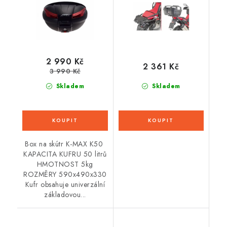
2 990 Kč
2 361 Kč
3 990 Kč
Skladem
Skladem
Box na skútr K-MAX K50
KAPACITA KUFRU 50 litrů
HMOTNOST 5kg
ROZMĚRY 590x490x330
Kufr obsahuje univerzální
základovou...