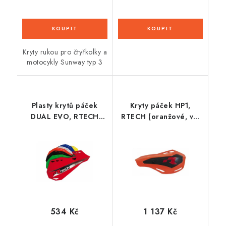
Kryty rukou pro čtyřkolky a
motocykly Sunway typ 3
Plasty krytů páček
Kryty páček HP1,
DUAL EVO, RTECH
RTECH (oranžové, vč.
(oranžové, pár)
montážní sady)
534 Kč
1 137 Kč