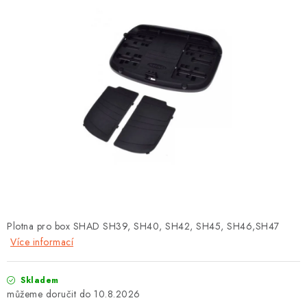
OBLEČENÍ
TIP NA DÁRKY
NÁPLNĚ A KAPALINY
NÁHRADNÍ DÍLY
MONTÁŽNÍ SLUŽBY
Moje objednávka
Kontakt
Reklamace a vrácení zboží
Doprava a platba
Obchodní podmínky
Podmínky ochrany osobních údajů
Návody na montáž
Plotna pro box SHAD SH39, SH40, SH42, SH45, SH46,SH47
Více informací
Skladem
10.8.2026