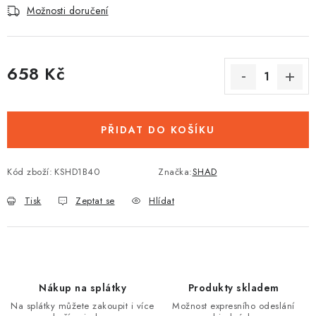
Možnosti doručení
658 Kč
Měrná cena:
PŘIDAT DO KOŠÍKU
Kód zboží:
KSHD1B40
Značka:
SHAD
Tisk
Zeptat se
Hlídat
Nákup na splátky
Produkty skladem
Na splátky můžete zakoupit i více
Možnost expresního odeslání