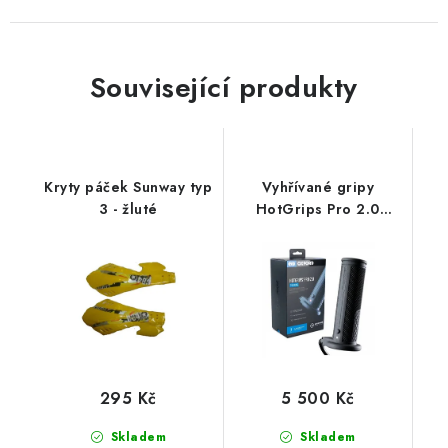
Související produkty
Kryty páček Sunway typ
Vyhřívané gripy
3 - žluté
HotGrips Pro 2.0
Touring, OXFORD
(integrované ovládání)
295 Kč
5 500 Kč
Skladem
Skladem