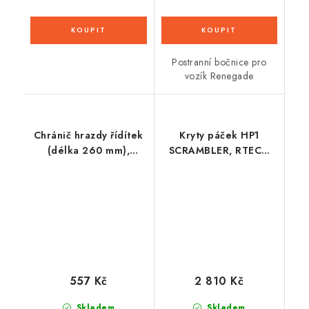
Postranní bočnice pro
vozík Renegade
Chránič hrazdy řídítek
Kryty páček HP1
(délka 260 mm),
SCRAMBLER, RTECH
RTECH (černý)
(černé s černou ALU
výztuhou, včetně
montážní sady)
557 Kč
2 810 Kč
Skladem
Skladem