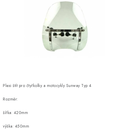
OBLEČENÍ
TIP NA DÁRKY
NÁPLNĚ A KAPALINY
NÁHRADNÍ DÍLY
MONTÁŽNÍ SLUŽBY
Moje objednávka
Kontakt
Reklamace a vrácení zboží
Plexi štít pro čtyřkolky a motocykly Sunway Typ 4
Doprava a platba
Obchodní podmínky
Podmínky ochrany osobních údajů
Návody na montáž
Rozměr:
šířka: 420mm
výška: 450mm