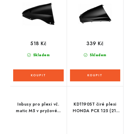
518 Kč
339 Kč
Skladem
Skladem
Inbusy pro plexi vč.
KD1190ST čiré plexi
matic M5 v pryžovém
HONDA PCX 125 (21-
pouzdře a podložek,
22) KAPPA
OXFORD (stříbrný elox)