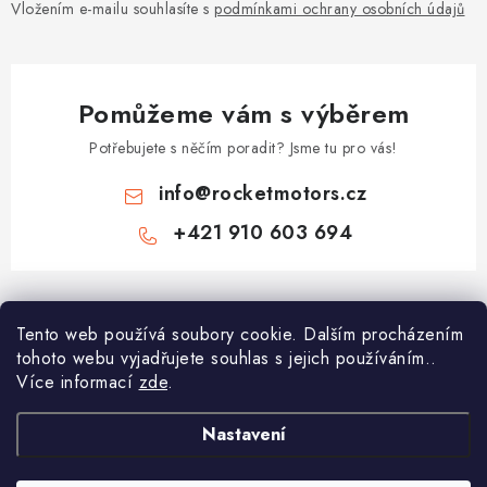
Vložením e-mailu souhlasíte s
podmínkami ochrany osobních údajů
Pomůžeme vám s výběrem
Potřebujete s něčím poradit? Jsme tu pro vás!
info
@
rocketmotors.cz
+421 910 603 694
Z
á
Najdete nás
Tento web používá soubory cookie. Dalším procházením
p
tohoto webu vyjadřujete souhlas s jejich používáním..
a
Více informací
zde
.
Informace pro vás
t
í
Moje objednávka
Nastavení
TOP kategorie
Kontakt
Dětské čtyřkolky