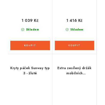
1 039 Kč
1 416 Kč
Skladem
Skladem
Kryty páček Sunway typ
Extra zesílený držák
3 - žluté
mobilních
telefonů/navigací
CLIQR, sada pro
přilepení do plochy
pomocí oboustranné
pásky, OXFORD