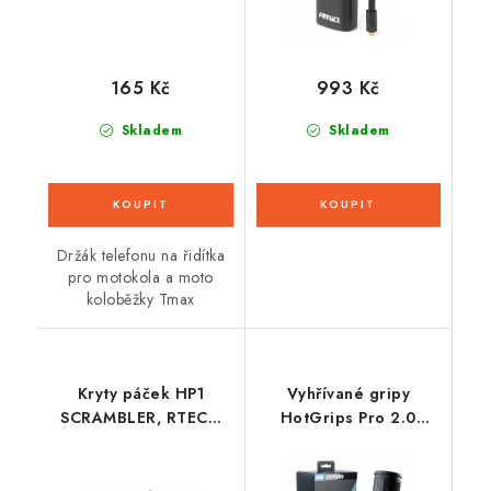
165 Kč
993 Kč
Skladem
Skladem
Držák telefonu na řidítka
pro motokola a moto
koloběžky Tmax
Kryty páček HP1
Vyhřívané gripy
SCRAMBLER, RTECH
HotGrips Pro 2.0
(černé s černou ALU
Touring, OXFORD
výztuhou, včetně
(integrované ovládání)
montážní sady)