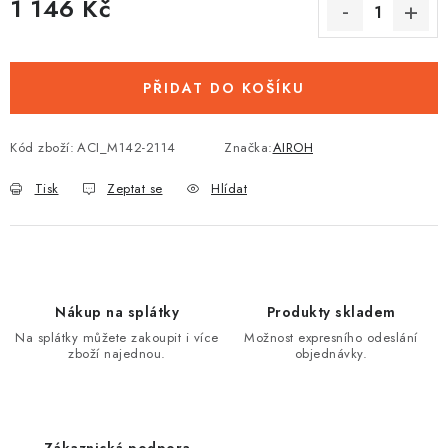
1 146 Kč
Měrná cena:
PŘIDAT DO KOŠÍKU
Kód zboží:
ACI_M142-2114
Značka:
AIROH
Tisk
Zeptat se
Hlídat
Nákup na splátky
Produkty skladem
Na splátky můžete zakoupit i více
Možnost expresního odeslání
zboží najednou.
objednávky.