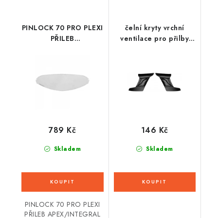
PINLOCK 70 PRO PLEXI
čelní kryty vrchní
PŘILEB
ventilace pro přilby
APEX/INTEGRAL
Cyklon, CASSIDA - ČR
3.0/COMPRESS 2.0 S
(černá, pár)
PŘÍPRAVOU PRO
PINLOCK, CASSIDA
789 Kč
146 Kč
Skladem
Skladem
PINLOCK 70 PRO PLEXI
PŘILEB APEX/INTEGRAL