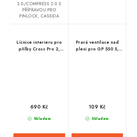
3.0/COMPRESS 2.0 S
PŘÍPRAVOU PRO
PINLOCK, CASSIDA
Lícnice interieru pro
Pravá ventilace nad
přilby Cross Pro 2,
plexi pro GP 550 S,
CASSIDA (žlutá fluo/
AIROH
černá/bílá/šedá)
690 Kč
109 Kč
Skladem
Skladem