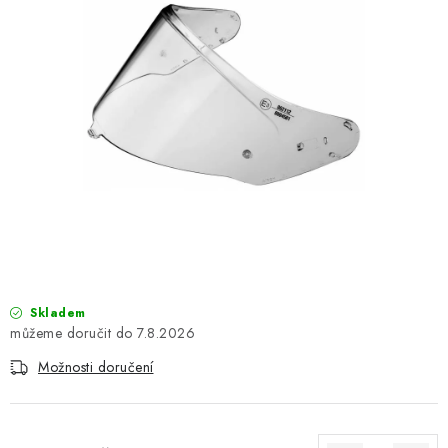
OBLEČENÍ
TIP NA DÁRKY
NÁPLNĚ A KAPALINY
NÁHRADNÍ DÍLY
MONTÁŽNÍ SLUŽBY
Moje objednávka
Kontakt
Reklamace a vrácení zboží
Doprava a platba
Obchodní podmínky
Skladem
Podmínky ochrany osobních údajů
Návody na montáž
7.8.2026
Možnosti doručení