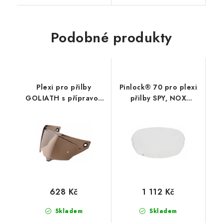
Podobné produkty
Plexi pro přilby
Pinlock® 70 pro plexi
GOLIATH s přípravou
přilby SPY, NOX
pro Pinlock, NOX
PREMIUM
EXKLUSIV (chromové)
628 Kč
1 112 Kč
Skladem
Skladem