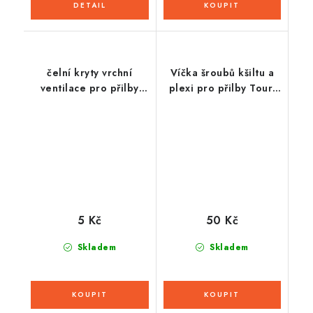
čelní kryty vrchní
Víčka šroubů kšiltu a
ventilace pro přilby
plexi pro přilby Tour,
Cross Pro 2, CASSIDA
CASSIDA - ČR (černé,
(žlutá fluo)
pár)
5 Kč
50 Kč
Skladem
Skladem