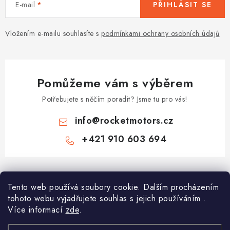
E-mail
PŘIHLÁSIT SE
Vložením e-mailu souhlasíte s
podmínkami ochrany osobních údajů
Pomůžeme vám s výběrem
Potřebujete s něčím poradit? Jsme tu pro vás!
info
@
rocketmotors.cz
+421 910 603 694
Z
á
Najdete nás
Tento web používá soubory cookie. Dalším procházením
p
tohoto webu vyjadřujete souhlas s jejich používáním..
a
Více informací
zde
.
Informace pro vás
t