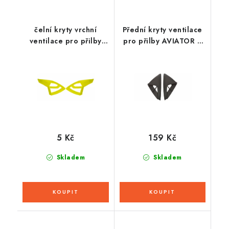
čelní kryty vrchní
Přední kryty ventilace
ventilace pro přilby
pro přilby AVIATOR J,
Cross Pro 2, CASSIDA
AIROH
(žlutá fluo)
5 Kč
159 Kč
Skladem
Skladem