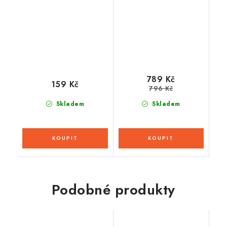
přileb Integral GT
2.0/2.1 a GTS 2.1,
CASSIDA
(samozatmavovací
ProtecTINT™)
789 Kč
159 Kč
796 Kč
Skladem
Skladem
Podobné produkty