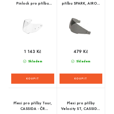
Pinlock pro přilbu
přilbu SPARK, AIROH
STRYKER, SENA (čiré)
(tmavá kouřová)
1 143 Kč
479 Kč
Skladem
Skladem
Plexi pro přilby Tour,
Plexi pro přilby
CASSIDA - ČR
Velocity ST, CASSIDA,