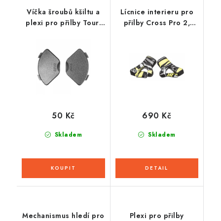
Víčka šroubů kšiltu a
Lícnice interieru pro
plexi pro přilby Tour,
přilby Cross Pro 2,
CASSIDA - ČR (černé,
CASSIDA (žlutá fluo/
pár)
černá/bílá/šedá)
50 Kč
690 Kč
Skladem
Skladem
Mechanismus hledí pro
Plexi pro přilby