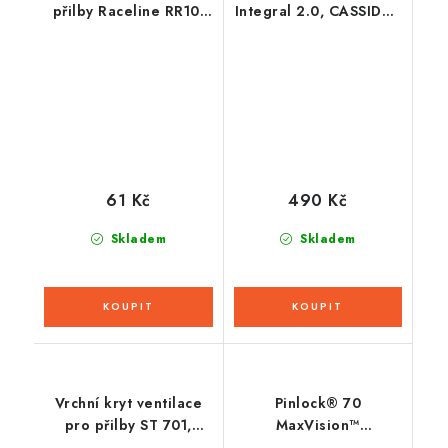
přilby Raceline RR10,
Integral 2.0, CASSIDA -
RÖMER
ČR (tmavé)
61 Kč
490 Kč
Skladem
Skladem
Vrchní kryt ventilace
Pinlock® 70
pro přilby ST 701,
MaxVision™
AIROH (bílý)
ProtecTINT™ pro plexi