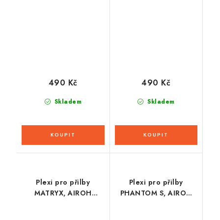
(zrcadlové chromové, s
ČR (zrcadlové
přípravou pro Pinlock
chromové)
70)
490 Kč
490 Kč
Skladem
Skladem
Plexi pro přilby
Plexi pro přilby
MATRYX, AIROH
PHANTOM S, AIROH
(tmavé kouřové)
(čiré)