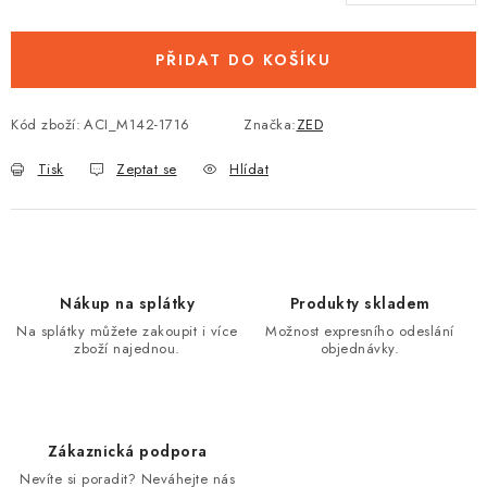
PŘIDAT DO KOŠÍKU
Kód zboží:
ACI_M142-1716
Značka:
ZED
Tisk
Zeptat se
Hlídat
Nákup na splátky
Produkty skladem
Na splátky můžete zakoupit i více
Možnost expresního odeslání
zboží najednou.
objednávky.
Zákaznická podpora
Nevíte si poradit? Neváhejte nás