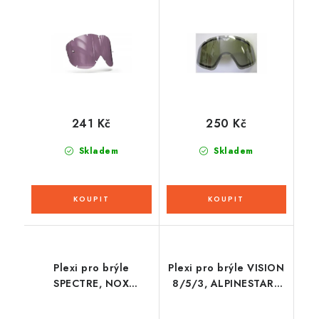
ONYX LENSES (fialové
kouřové)
s polarizací)
241 Kč
250 Kč
Skladem
Skladem
Plexi pro brýle
Plexi pro brýle VISION
SPECTRE, NOX
8/5/3, ALPINESTARS
(stříbrné)
(dvojité antifog čiré)