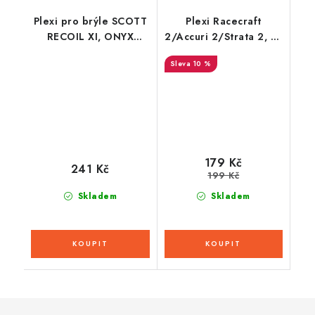
Plexi pro brýle SCOTT
Plexi Racecraft
RECOIL XI, ONYX
2/Accuri 2/Strata 2, Q-
LENSES (červené s
TECH (čiré, Anti-fog)
10 %
polarizací)
179 Kč
241 Kč
199 Kč
Skladem
Skladem