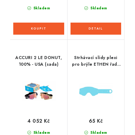
Skladem
Skladem
ACCURI 2 LE DONUT,
Strhávací slídy plexi
100% - USA (sada)
pro brýle ETHEN řady
06, Q-TECH (10 vrstev
v balení, čiré)
4 052 Kč
65 Kč
Skladem
Skladem