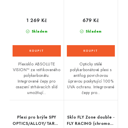
1 269 Kč
679 Kč
Skladem
Skladem
Plexisklo ABSOLUTE
Opticky stálé
VISION™ ze vstřikovaného
polykarbonátové plexi s
polykarbonátu.
antifog povrchovou
Integrované čepy pro
úpravou poskytující 100%
osazení strhávacích slíd
UVA ochranu. Integrované
umožňují...
čepy pro...
Plexi pro brýle SPY
Sklo FLY Zone double -
OPTICS/ALLOY/TARGA,
FLY RACING (chromově