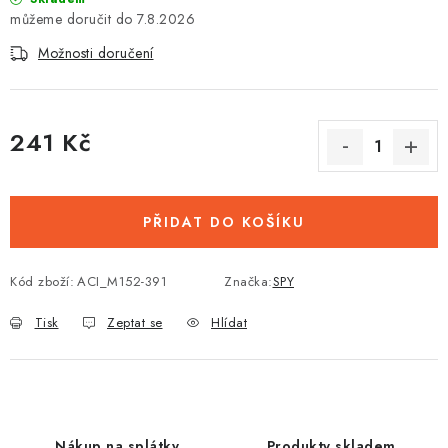
7.8.2026
Možnosti doručení
241 Kč
Měrná cena:
PŘIDAT DO KOŠÍKU
Kód zboží:
ACI_M152-391
Značka:
SPY
Tisk
Zeptat se
Hlídat
Nákup na splátky
Produkty skladem