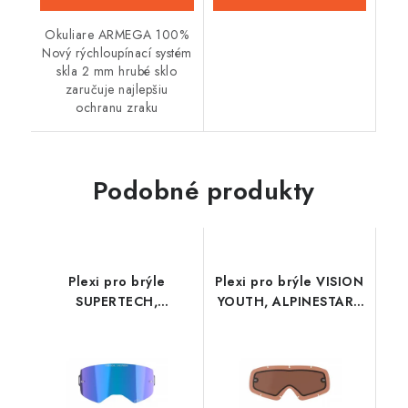
Okuliare ARMEGA 100%
Nový rýchloupínací systém
skla 2 mm hrubé sklo
zaručuje najlepšiu
ochranu zraku
Podobné produkty
Plexi pro brýle
Plexi pro brýle VISION
SUPERTECH,
YOUTH, ALPINESTARS
ALPINESTARS
(dvojité antifog
(zrcadlové modré
oranžovo hnědá
ABSOLUTE VISION™)
afterburn)