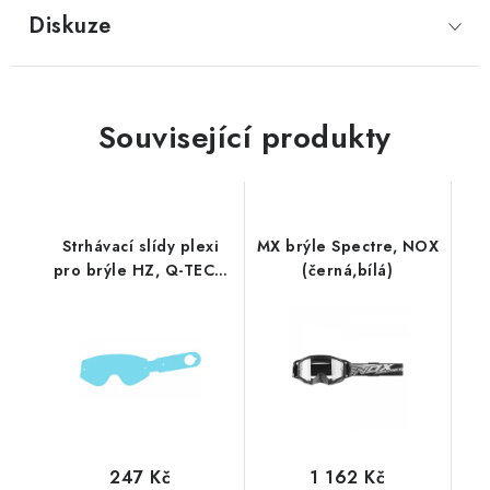
Diskuze
Související produkty
Strhávací slídy plexi
MX brýle Spectre, NOX
pro brýle HZ, Q-TECH
(černá,bílá)
(50 vrstev v balení,
čiré)
247 Kč
1 162 Kč