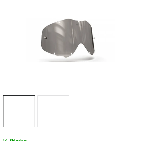
OBLEČENÍ
TIP NA DÁRKY
NÁPLNĚ A KAPALINY
NÁHRADNÍ DÍLY
MONTÁŽNÍ SLUŽBY
Moje objednávka
Kontakt
Reklamace a vrácení zboží
Doprava a platba
Obchodní podmínky
Podmínky ochrany osobních údajů
Návody na montáž
Skladem