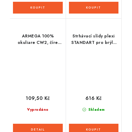
ARMEGA 100%
Strhávací slídy plexi
okuliare CW2, číre
STANDART pro brýle
plexi
RACECRAFT 2/ACCURI
2/STRATA 2, 100% (50
vrstev v balení, čiré)
109,50 Kč
616 Kč
Vyprodáno
Skladem