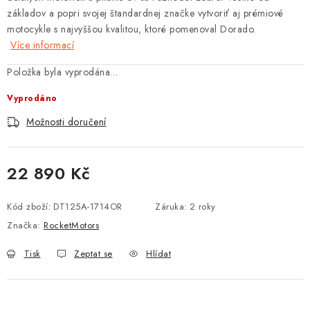
základov a popri svojej štandardnej značke vytvoriť aj prémiové
motocykle s najvyššou kvalitou, ktoré pomenoval Dorado.
Více informací
Položka byla vyprodána…
Vyprodáno
Možnosti doručení
22 890 Kč
Měrná cena:
Kód zboží:
DT125A-1714OR
Záruka
:
2 roky
Značka:
RocketMotors
Tisk
Zeptat se
Hlídat