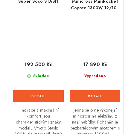
Super Soco STASH
Minicross MiniRocket
Coyote 1300W 12/10 -
Oranžový
192 500 Kč
17 890 Kč
Skladem
Vyprodáno
Inovace a maximální
Jedná se o nejvýkonější
komfort jsou
minicross na elektřinu z
charakteristickými znaky
naší nabídky. Poháněn je
modelu Vmoto Stash:
bezkartáčovým motorem s