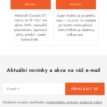
Motocykl Dorado DT
Super kvalita za prijateľnú
140cc 4t 19“/16“ má
cenu – to je to, čo nájdete
výkon 14PS, manuální
pri týchto motocykloch.
převodovku, sportovní
Tento PitBike je ideálnou
výfuk, přední i zadní
voľbou pre...
hydraulické...
Aktuální novinky a akce na váš e-mail
E-mail
PŘIHLÁSIT SE
Vložením e-mailu souhlasíte s
podmínkami ochrany osobních údajů