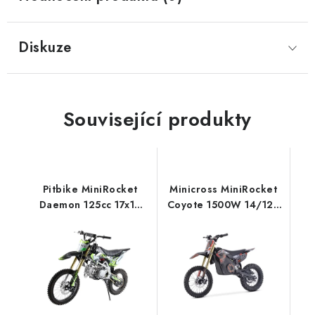
Diskuze
Související produkty
Pitbike MiniRocket
Minicross MiniRocket
Daemon 125cc 17x14
Coyote 1500W 14/12 -
Poloautomat
Oranžový