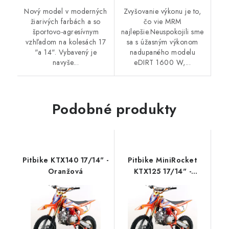
Nový model v moderných
Zvyšovanie výkonu je to,
žiarivých farbách a so
čo vie MRM
športovo-agresívnym
najlepšie.Neuspokojili sme
vzhľadom na kolesách 17
sa s úžasným výkonom
"a 14". Vybavený je
nadupaného modelu
navyše...
eDIRT 1600 W,...
Podobné produkty
Pitbike KTX140 17/14" -
Pitbike MiniRocket
Oranžová
KTX125 17/14" -
Oranžová