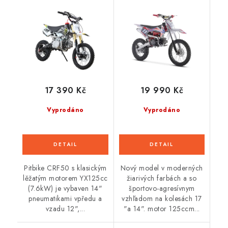
automat
17 390 Kč
19 990 Kč
Vyprodáno
Vyprodáno
Pitbike CRF50 s klasickým
Nový model v moderných
lěžatým motorem YX125cc
žiarivých farbách a so
(7.6kW) je vybaven 14"
športovo-agresívnym
pneumatikami vpředu a
vzhľadom na kolesách 17
vzadu 12",...
"a 14". motor 125ccm...