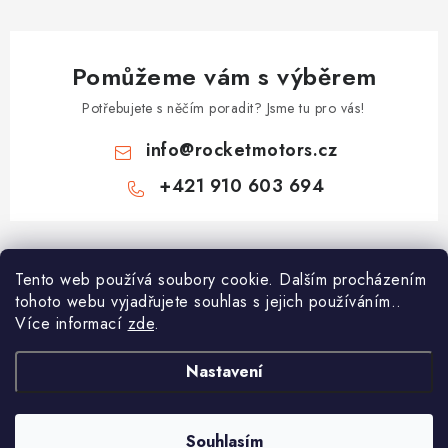
Pomůžeme vám s výběrem
Potřebujete s něčím poradit? Jsme tu pro vás!
info
@
rocketmotors.cz
+421 910 603 694
Z
á
Najdete nás
Tento web používá soubory cookie. Dalším procházením
p
tohoto webu vyjadřujete souhlas s jejich používáním..
a
Více informací
zde
.
Informace pro vás
t
í
Moje objednávka
Nastavení
TOP kategorie
Kontakt
Dětské čtyřkolky
Souhlasím
Copyright 2026
ROCKETMOTORS.cz
. Všechna práva vyhrazena.
Reklamace a vrácení zboží