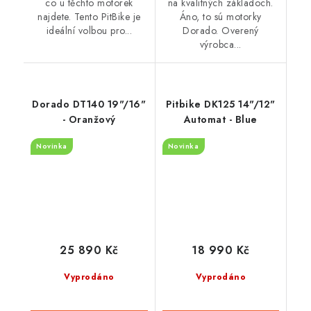
co u těchto motorek
na kvalitných základoch.
najdete. Tento PitBike je
Áno, to sú motorky
ideální volbou pro...
Dorado. Overený
výrobca...
Dorado DT140 19"/16"
Pitbike DK125 14"/12"
- Oranžový
Automat - Blue
Novinka
Novinka
25 890 Kč
18 990 Kč
Vyprodáno
Vyprodáno