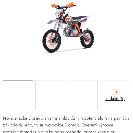
OBLEČENÍ
TIP NA DÁRKY
NÁPLNĚ A KAPALINY
NÁHRADNÍ DÍLY
MONTÁŽNÍ SLUŽBY
Moje objednávka
Kontakt
Reklamace a vrácení zboží
Doprava a platba
Obchodní podmínky
Podmínky ochrany osobních údajů
Návody na montáž
+ další (5)
Nová značka Dorado s veľmi ambicióznym potenciálom na pevných
základoch. Áno, to sú motocykle Dorado. Overený výrobca
detských motoriek a pitbike-ov sa rozhodol zobrať všetko od