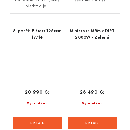
100% elektromobil, který
výkonem 1300W,...
představuje...
SuperPit E-štart 125ccm
Minicross MRM eDIRT
17/14
2000W - Zelená
20 990 Kč
28 490 Kč
Vyprodáno
Vyprodáno