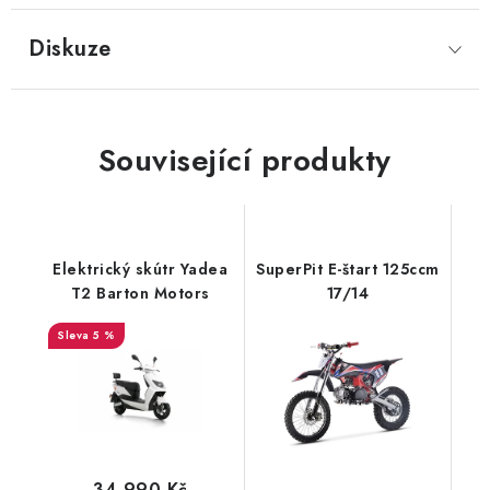
Diskuze
Související produkty
Elektrický skútr Yadea
SuperPit E-štart 125ccm
T2 Barton Motors
17/14
5 %
34 990 Kč