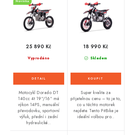
Novinka
25 890 Kč
18 990 Kč
Vyprodáno
Skladem
Motocykl Dorado DT
Super kvalita za
140cc 4t 19“/16“ má
přijatelnou cenu – to je to,
výkon 14PS, manuální
co u těchto motorek
převodovku, sportovní
najdete. Tento PitBike je
výfuk, přední i zadní
ideální volbou pro...
hydraulické...