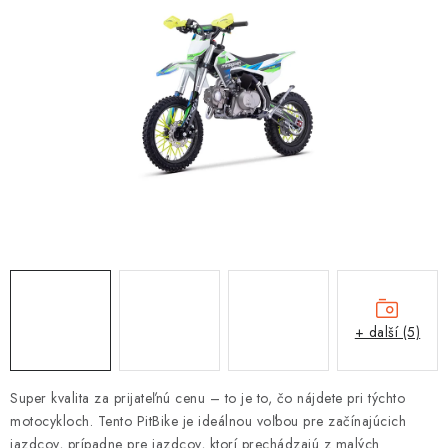
OBLEČENÍ
TIP NA DÁRKY
NÁPLNĚ A KAPALINY
NÁHRADNÍ DÍLY
MONTÁŽNÍ SLUŽBY
Moje objednávka
Kontakt
Reklamace a vrácení zboží
Doprava a platba
Obchodní podmínky
Podmínky ochrany osobních údajů
Návody na montáž
+ další (5)
Super kvalita za prijateľnú cenu – to je to, čo nájdete pri týchto
motocykloch. Tento PitBike je ideálnou voľbou pre začínajúcich
jazdcov, prípadne pre jazdcov, ktorí prechádzajú z malých