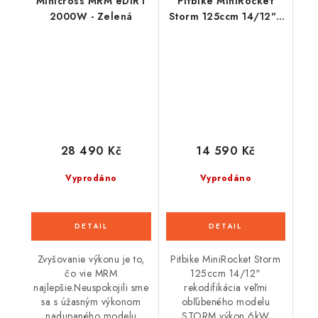
Minicross MRM eDIRT
Pitbike MiniRocket
2000W - Zelená
Storm 125ccm 14/12" -
Červená
28 490 Kč
14 590 Kč
Vyprodáno
Vyprodáno
Zvyšovanie výkonu je to,
Pitbike MiniRocket Storm
čo vie MRM
125ccm 14/12"
najlepšie.Neuspokojili sme
rekodifikácia veľmi
sa s úžasným výkonom
obľúbeného modelu
nadupaného modelu
STORM výkon 6kW