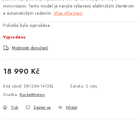
minicrossov. Tento model je navyše vybavený elektrickým štartérom
a automatickým radením.
Více informací
Položka byla vyprodána…
Vyprodáno
Možnosti doručení
18 990 Kč
Měrná cena:
Kód zboží:
DK125A-1412BL
Záruka
:
2 roky
Značka:
RocketMotors
Tisk
Zeptat se
Hlídat