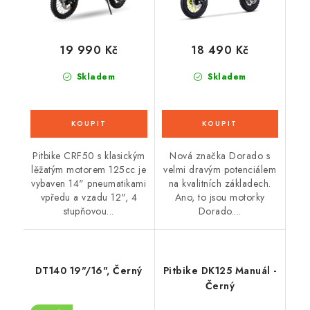
19 990 Kč
18 490 Kč
Skladem
Skladem
Pitbike CRF50 s klasickým
Nová značka Dorado s
lěžatým motorem 125cc je
velmi dravým potenciálem
vybaven 14" pneumatikami
na kvalitních základech.
vpředu a vzadu 12", 4
Ano, to jsou motorky
stupňovou...
Dorado....
DT140 19"/16", Černý
Pitbike DK125 Manuál -
Černý