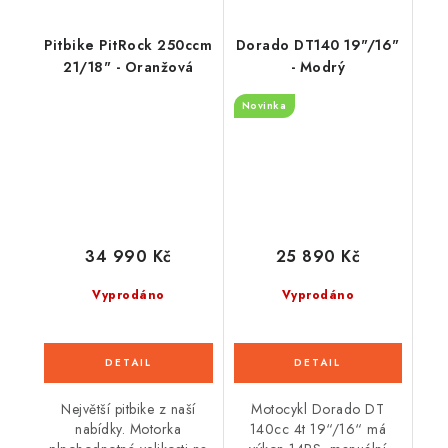
Pitbike PitRock 250ccm
Dorado DT140 19"/16"
21/18" - Oranžová
- Modrý
Novinka
34 990 Kč
25 890 Kč
Vyprodáno
Vyprodáno
Největší pitbike z naší
Motocykl Dorado DT
nabídky. Motorka
140cc 4t 19“/16“ má