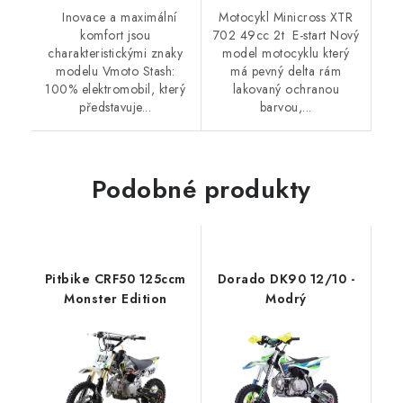
Inovace a maximální
Motocykl Minicross XTR
komfort jsou
702 49cc 2t E-start Nový
charakteristickými znaky
model motocyklu který
modelu Vmoto Stash:
má pevný delta rám
100% elektromobil, který
lakovaný ochranou
představuje...
barvou,...
Podobné produkty
Pitbike CRF50 125ccm
Dorado DK90 12/10 -
Monster Edition
Modrý