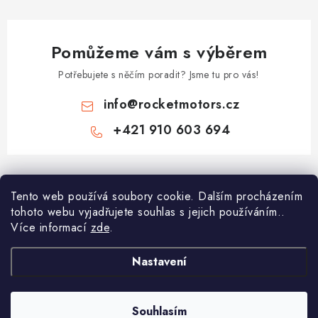
Pomůžeme vám s výběrem
Potřebujete s něčím poradit? Jsme tu pro vás!
info
@
rocketmotors.cz
+421 910 603 694
Z
á
Najdete nás
Tento web používá soubory cookie. Dalším procházením
p
tohoto webu vyjadřujete souhlas s jejich používáním..
a
Více informací
zde
.
Informace pro vás
t
í
Moje objednávka
Nastavení
TOP kategorie
Kontakt
Dětské čtyřkolky
Souhlasím
Copyright 2026
ROCKETMOTORS.cz
. Všechna práva vyhrazena.
Reklamace a vrácení zboží