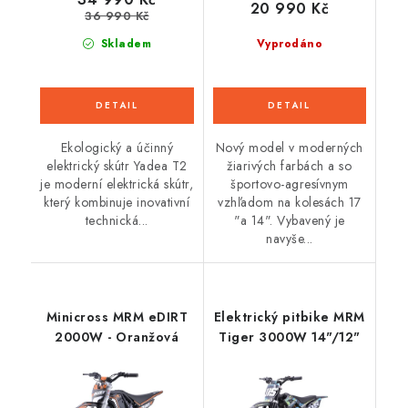
20 990 Kč
36 990 Kč
Skladem
Vyprodáno
Ekologický a účinný
Nový model v moderných
elektrický skútr Yadea T2
žiarivých farbách a so
je moderní elektrická skútr,
športovo-agresívnym
který kombinuje inovativní
vzhľadom na kolesách 17
technická...
"a 14". Vybavený je
navyše...
Minicross MRM eDIRT
Elektrický pitbike MRM
2000W - Oranžová
Tiger 3000W 14"/12"