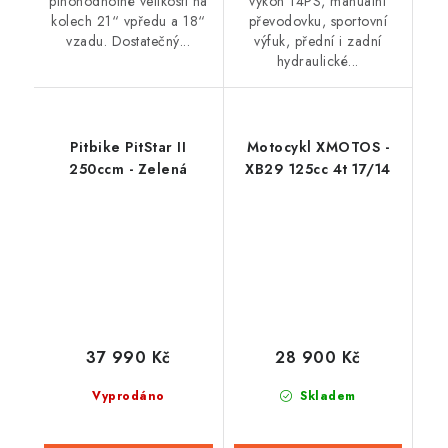
plnohodnotné velikosti na
výkon 14PS, manuální
kolech 21“ vpředu a 18“
převodovku, sportovní
vzadu. Dostatečný...
výfuk, přední i zadní
hydraulické...
Pitbike PitStar II
Motocykl XMOTOS -
250ccm - Zelená
XB29 125cc 4t 17/14
37 990 Kč
28 900 Kč
Vyprodáno
Skladem