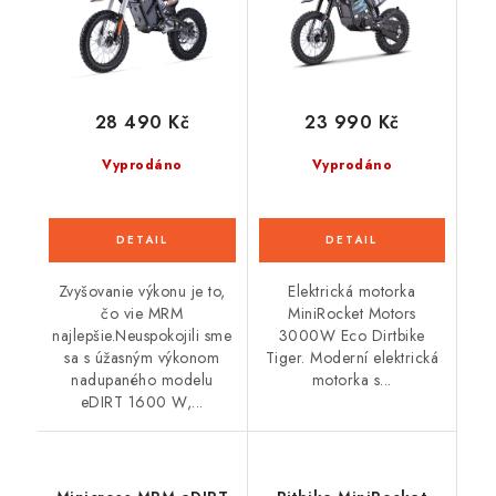
28 490 Kč
23 990 Kč
Vyprodáno
Vyprodáno
Zvyšovanie výkonu je to,
Elektrická motorka
čo vie MRM
MiniRocket Motors
najlepšie.Neuspokojili sme
3000W Eco Dirtbike
sa s úžasným výkonom
Tiger. Moderní elektrická
nadupaného modelu
motorka s...
eDIRT 1600 W,...