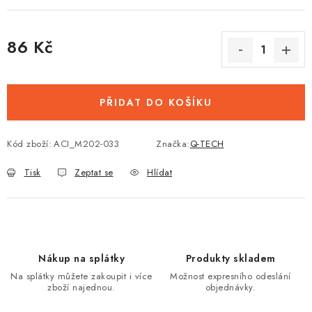
86 Kč
Měrná cena:
PŘIDAT DO KOŠÍKU
Kód zboží:
ACI_M202-033
Značka:
Q-TECH
Tisk
Zeptat se
Hlídat
Nákup na splátky
Produkty skladem
Na splátky můžete zakoupit i více
Možnost expresního odeslání
zboží najednou.
objednávky.