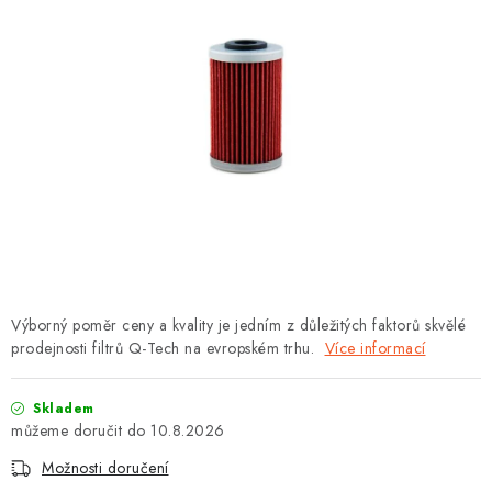
OBLEČENÍ
TIP NA DÁRKY
NÁPLNĚ A KAPALINY
NÁHRADNÍ DÍLY
MONTÁŽNÍ SLUŽBY
Moje objednávka
Kontakt
Reklamace a vrácení zboží
Výborný poměr ceny a kvality je jedním z důležitých faktorů skvělé
Doprava a platba
Obchodní podmínky
prodejnosti filtrů Q-Tech na evropském trhu.
Více informací
Podmínky ochrany osobních údajů
Návody na montáž
Skladem
10.8.2026
Možnosti doručení