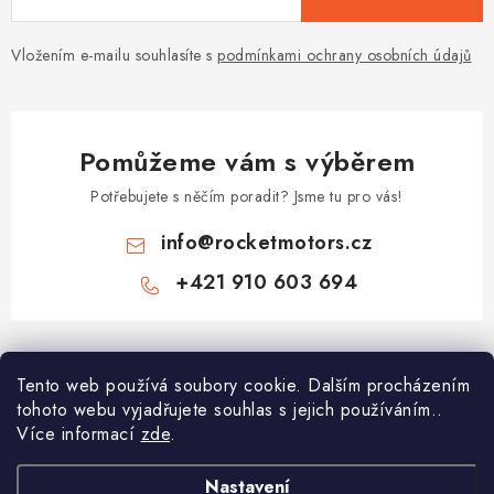
Vložením e-mailu souhlasíte s
podmínkami ochrany osobních údajů
Pomůžeme vám s výběrem
Potřebujete s něčím poradit? Jsme tu pro vás!
info
@
rocketmotors.cz
+421 910 603 694
Z
á
Najdete nás
Tento web používá soubory cookie. Dalším procházením
p
tohoto webu vyjadřujete souhlas s jejich používáním..
a
Více informací
zde
.
Informace pro vás
t
í
Moje objednávka
Nastavení