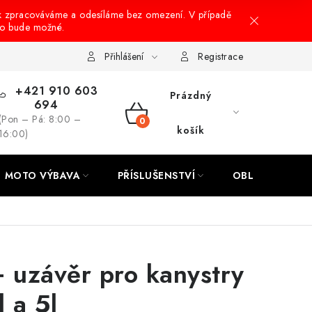
k zpracováváme a odesíláme bez omezení. V případě
to bude možné.
hrany osobních údajů
Návody na montáž
Přihlášení
Registrace
+421 910 603
Prázdný
694
(Pon – Pá: 8:00 –
NÁKUPNÍ
košík
16:00)
KOŠÍK
MOTO VÝBAVA
PŘÍSLUŠENSTVÍ
OBLEČENÍ
 uzávěr pro kanystry
 a 5l