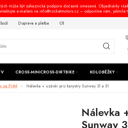
ených může být zákaznická podpora dočasně omezená. Objednávky vša
ontaktujte e-mailem na info@rocketmotors.cz – odpovíme vám, jakmile 
zboží
Doprava a platba
Obchodní podmínky
Podmínky oc
TV
CROSS-MINICROSS-DIRTBIKE
KOLOBĚŽKY
ry na PHM
Nálevka + uzávěr pro kanystry Sunway 3l a 5l
Nálevka +
Sunway 3l