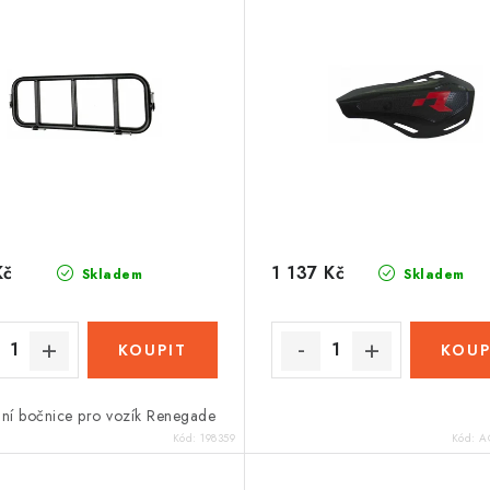
Kč
1 137 Kč
Skladem
Skladem
nní bočnice pro vozík Renegade
Kód:
198359
Kód:
A