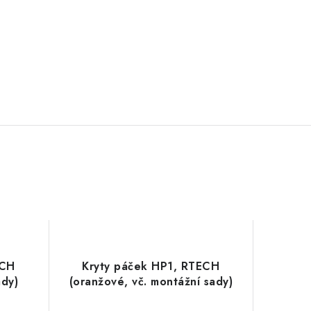
ECH
Kryty páček HP1, RTECH
ady)
(oranžové, vč. montážní sady)