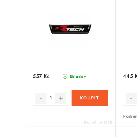
557 Kč
445 
Skladem
Postra
Kód:
ACI_M400-529