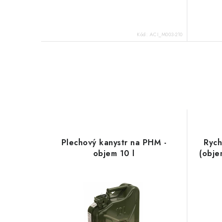
Kód:
ACI_M003-210
Plechový kanystr na PHM -
Rych
objem 10 l
(obje