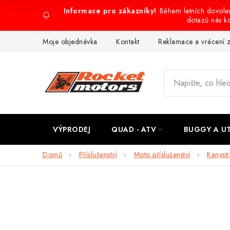
Přejít
Během letních dovol
na
dotazů nás k
obsah
Moje objednávka
Kontakt
Reklamace a vrácení 
VÝPRODEJ
QUAD - ATV
BUGGY A U
Domů
Příslušenství
Moto příslušenství
Kanyst