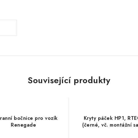
.
Související produkty
ranní bočnice pro vozík
Kryty páček HP1, RT
Renegade
(černé, vč. montážní s