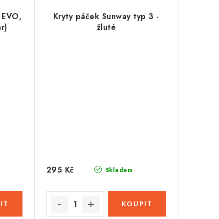
L EVO,
Kryty páček Sunway typ 3 -
r)
žluté
295 Kč
Skladem