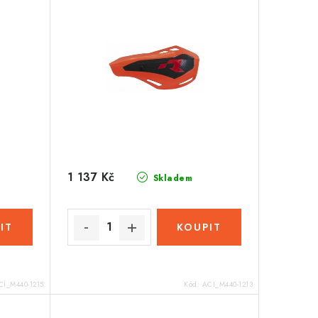
1 137 Kč
Skladem
CI_M440-1215
Kód:
ACI_M440-1213