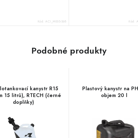
Kód:
ACI_M005-568
Kód:
Podobné produkty
lotankovací kanystr R15
Plastový kanystr na P
m 15 litrů), RTECH (černé
objem 20 l
doplňky)