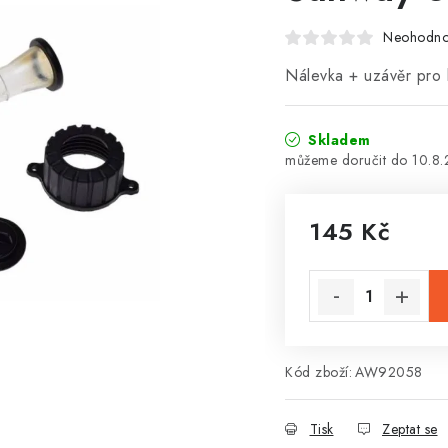
Neohodn
Nálevka + uzávěr pro 
Skladem
10.8
145 Kč
Měrná cena:
Kód zboží:
AW92058
Tisk
Zeptat se