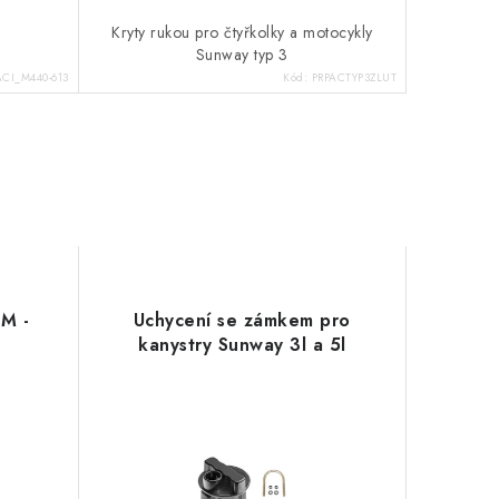
Kryty rukou pro čtyřkolky a motocykly
Sunway typ 3
ACI_M440-613
Kód:
PRPACTYP3ZLUT
HM -
Uchycení se zámkem pro
kanystry Sunway 3l a 5l