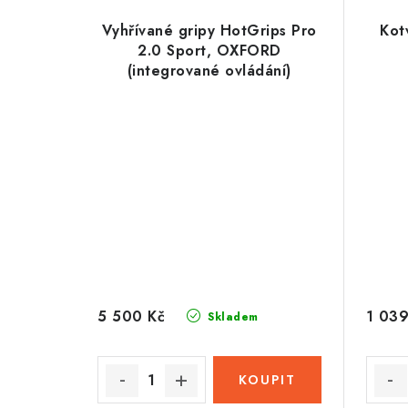
Vyhřívané gripy HotGrips Pro
Kot
2.0 Sport, OXFORD
(integrované ovládání)
5 500 Kč
1 039
Skladem