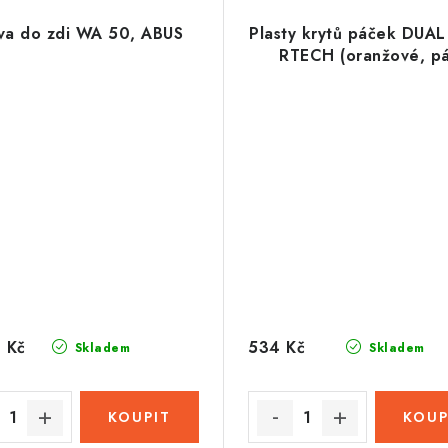
va do zdi WA 50, ABUS
Plasty krytů páček DUA
RTECH (oranžové, pá
 Kč
534 Kč
Skladem
Skladem