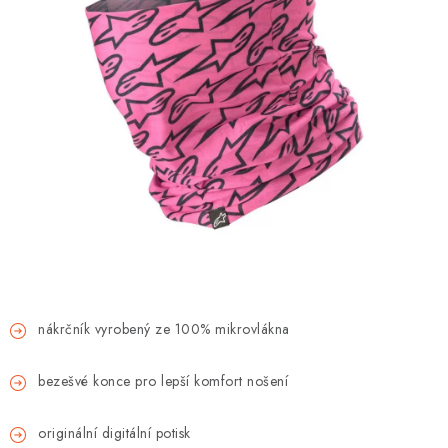
OBLEČENÍ
TIP NA DÁRKY
NÁPLNĚ A KAPALINY
NÁHRADNÍ DÍLY
MONTÁŽNÍ SLUŽBY
Moje objednávka
Kontakt
Reklamace a vrácení zboží
Doprava a platba
Obchodní podmínky
Podmínky ochrany osobních údajů
Návody na montáž
nákrčník vyrobený ze 100% mikrovlákna
bezešvé konce pro lepší komfort nošení
originální digitální potisk