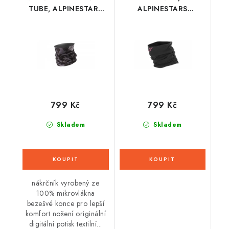
TUBE, ALPINESTARS
ALPINESTARS
(černá/šedá)
(černý/fialový)
799 Kč
799 Kč
Skladem
Skladem
nákrčník vyrobený ze
100% mikrovlákna
bezešvé konce pro lepší
komfort nošení originální
digitální potisk textilní...