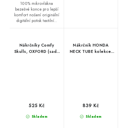
100% mikrovlákna
bezešvé konce pro lepší
komfort nošení originální
digitální potisk textilní...
Nákrčníky Comfy
Nákrčník HONDA
Skulls, OXFORD (sada
NECK TUBE kolekce,
3 ks)
ALPINESTARS (bílá/
červená/modrá) 2026
525 Kč
839 Kč
Skladem
Skladem