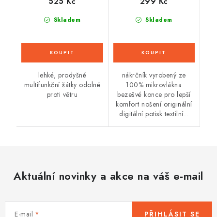
525 Kč
299 Kč
Skladem
Skladem
lehké, prodyšné
nákrčník vyrobený ze
multifunkční šátky odolné
100% mikrovlákna
proti větru
bezešvé konce pro lepší
komfort nošení originální
digitální potisk textilní...
Aktuální novinky a akce na váš e-mail
E-mail
PŘIHLÁSIT SE