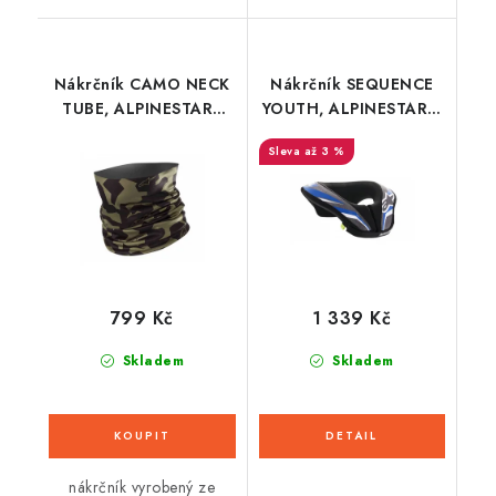
Nákrčník CAMO NECK
Nákrčník SEQUENCE
TUBE, ALPINESTARS
YOUTH, ALPINESTARS,
(vojenská zelená/
dětský
až 3 %
černá)
(černá/modrá/bílá)
2026
799 Kč
1 339 Kč
Skladem
Skladem
nákrčník vyrobený ze