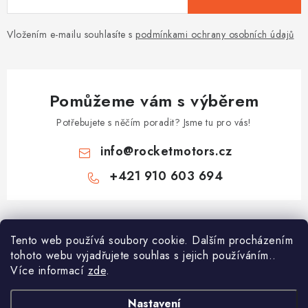
Vložením e-mailu souhlasíte s
podmínkami ochrany osobních údajů
Pomůžeme vám s výběrem
Potřebujete s něčím poradit? Jsme tu pro vás!
info
@
rocketmotors.cz
+421 910 603 694
Z
á
Najdete nás
Tento web používá soubory cookie. Dalším procházením
p
tohoto webu vyjadřujete souhlas s jejich používáním..
a
Více informací
zde
.
Informace pro vás
t
í
Moje objednávka
Nastavení