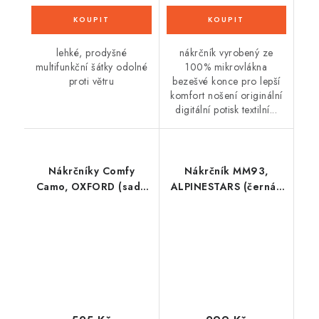
lehké, prodyšné
nákrčník vyrobený ze
multifunkční šátky odolné
100% mikrovlákna
proti větru
bezešvé konce pro lepší
komfort nošení originální
digitální potisk textilní...
Nákrčníky Comfy
Nákrčník MM93,
Camo, OXFORD (sada
ALPINESTARS (černá/
3 ks)
červená/bílá)