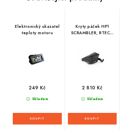
Elektronický ukazatel
Kryty páček HP1
teploty motoru
SCRAMBLER, RTECH
(černé s černou ALU
výztuhou, včetně
montážní sady)
249 Kč
2 810 Kč
Skladem
Skladem