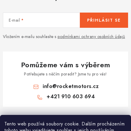
E-mail
PŘIHLÁSIT SE
Vložením e-mailu souhlasíte s
podmínkami ochrany osobních údajů
Pomůžeme vám s výběrem
Potřebujete s něčím poradit? Jsme tu pro vás!
info
@
rocketmotors.cz
+421 910 603 694
Z
á
Tento web používá soubory cookie. Dalším procházením
Najdete nás
p
tohoto webu vyjadřujete souhlas s jejich používáním..