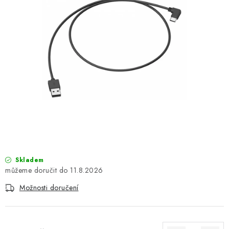
OBLEČENÍ
TIP NA DÁRKY
NÁPLNĚ A KAPALINY
NÁHRADNÍ DÍLY
MONTÁŽNÍ SLUŽBY
Moje objednávka
Kontakt
Reklamace a vrácení zboží
Doprava a platba
Obchodní podmínky
Skladem
Podmínky ochrany osobních údajů
Návody na montáž
11.8.2026
Možnosti doručení