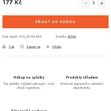
177 Kč
Měrná cena:
PŘIDAT DO KOŠÍKU
Kód zboží:
ACI_M143-543
Značka:
SENA
Tisk
Zeptat se
Hlídat
Nákup na splátky
Produkty skladem
Na splátky můžete zakoupit i více
Možnost expresního odeslání
zboží najednou.
objednávky.