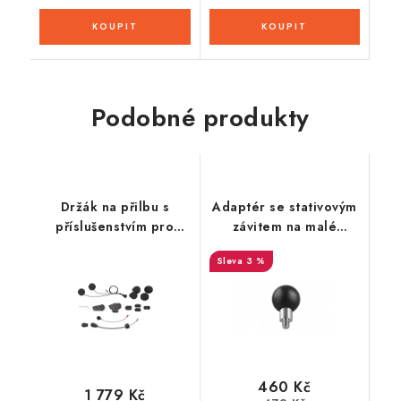
Podobné produkty
Držák na přilbu s
Adaptér se stativovým
příslušenstvím pro
závitem na malé
headset Spider ST1,
kamery a fotoaparáty,
3 %
SENA
RAM Mounts
460 Kč
1 779 Kč