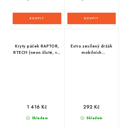
Kryty páček RAPTOR,
Extra zesílený držák
RTECH (neon žluté, vč.
mobilních
montážní sady)
telefonů/navigací
CLIQR, sada pro
přilepení do plochy
pomocí oboustranné
pásky, OXFORD
1 416 Kč
292 Kč
Skladem
Skladem