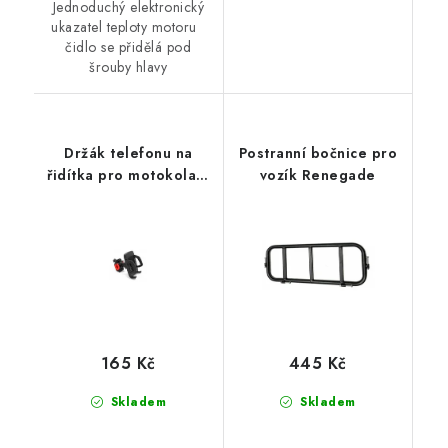
Jednoduchý elektronický
ukazatel teploty motoru
čidlo se přidělá pod
šrouby hlavy
Držák telefonu na
Postranní bočnice pro
řidítka pro motokola a
vozík Renegade
moto koloběžky Tmax
165 Kč
445 Kč
Skladem
Skladem