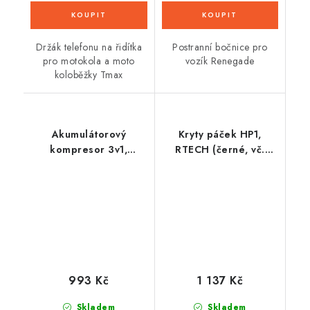
Držák telefonu na řidítka
Postranní bočnice pro
pro motokola a moto
vozík Renegade
koloběžky Tmax
Akumulátorový
Kryty páček HP1,
kompresor 3v1,
RTECH (černé, vč.
kompresor,
montážní sady)
powerbanka, LED
993 Kč
1 137 Kč
Skladem
Skladem