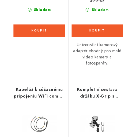
479 Kč
Skladem
Skladem
Univerzální kamerový
adaptér vhodný pro malé
video kamery a
fotoaparáty.
Kabeláž k súčasnému
Kompletní sestava
pripojeniu WiFi commu
držáku X-Grip s
LC a TC, GET
uchycením na objímku
brzdové/spojkové
páčky/řidítka
motocyklu, RAM
Mounts