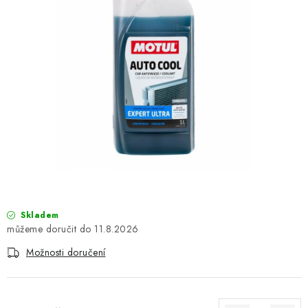
OBLEČENÍ
TIP NA DÁRKY
NÁPLNĚ A KAPALINY
NÁHRADNÍ DÍLY
MONTÁŽNÍ SLUŽBY
Moje objednávka
Kontakt
Reklamace a vrácení zboží
Doprava a platba
Obchodní podmínky
Skladem
Podmínky ochrany osobních údajů
Návody na montáž
11.8.2026
Možnosti doručení