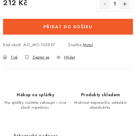
212 Kč
Měrná cena:
PŘIDAT DO KOŠÍKU
Kód zboží:
ACI_MO 102927
Značka:
Motul
Tisk
Zeptat se
Hlídat
Nákup na splátky
Produkty skladem
Na splátky můžete zakoupit i více
Možnost expresního odeslání
zboží najednou.
objednávky.