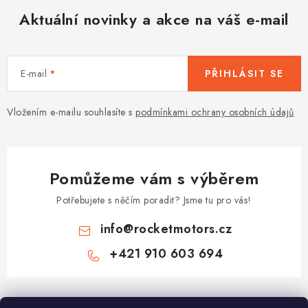
Aktuální novinky a akce na váš e-mail
E-mail
PŘIHLÁSIT SE
Vložením e-mailu souhlasíte s
podmínkami ochrany osobních údajů
Pomůžeme vám s výběrem
Potřebujete s něčím poradit? Jsme tu pro vás!
info
@
rocketmotors.cz
+421 910 603 694
Z
á