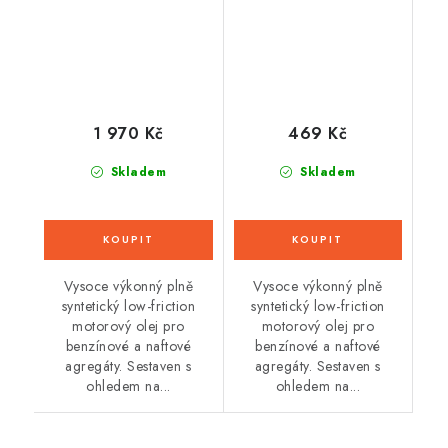
Performance ECO
Performance ECO
5w30 5l
5w30 1l
1 970 Kč
469 Kč
Skladem
Skladem
Vysoce výkonný plně
Vysoce výkonný plně
syntetický low-friction
syntetický low-friction
motorový olej pro
motorový olej pro
benzínové a naftové
benzínové a naftové
agregáty. Sestaven s
agregáty. Sestaven s
ohledem na...
ohledem na...