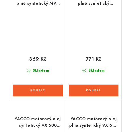
plně syntetický MVX
plně syntetický
1000 4T 10W50 1l
GALAXIE GTS 5W40 2l
369 Kč
771 Kč
Skladem
Skladem
YACCO motorový olej
YACCO motorový olej
syntetický VX 500
plně syntetický VX 600
10W40 5l
5W40 5l