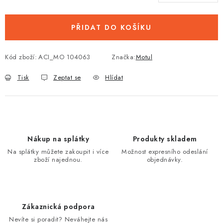
PŘIDAT DO KOŠÍKU
Kód zboží:
ACI_MO 104063
Značka:
Motul
Tisk
Zeptat se
Hlídat
Nákup na splátky
Produkty skladem
Na splátky můžete zakoupit i více
Možnost expresního odeslání
zboží najednou.
objednávky.
Zákaznická podpora
Nevíte si poradit? Neváhejte nás