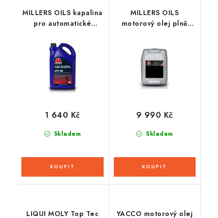
MILLERS OILS kapalina
MILLERS OILS
pro automatické
motorový olej plně
převodovky Trident
syntetický s
Professional ATF UN 5l
nanočásticemi - PAO,
3ester Motorsport CFS
10w50 20l
1 640 Kč
9 990 Kč
Skladem
Skladem
LIQUI MOLY Top Tec
YACCO motorový olej