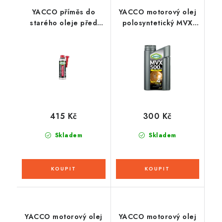
YACCO příměs do
YACCO motorový olej
starého oleje před
polosyntetický MVX
jeho výměnou
500 TS 4T 20W50 1l
OPTIMIZER VIDANGE
400ml
415 Kč
300 Kč
Skladem
Skladem
YACCO motorový olej
YACCO motorový olej