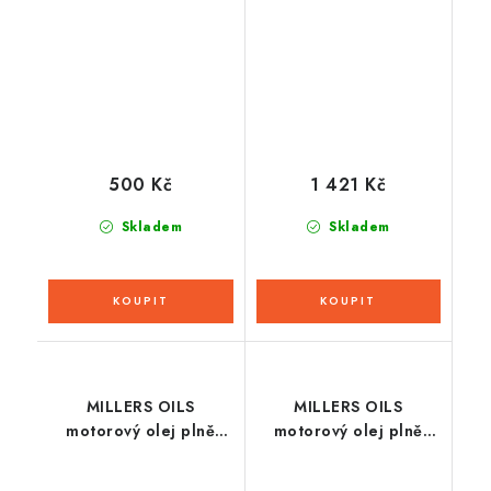
kapalina servo
takt. motory motocyklů
Premium Central
Motorsport ZFS 4T
Hydraulic Fluid 1l
20w50 4l
500 Kč
1 421 Kč
Skladem
Skladem
MILLERS OILS
MILLERS OILS
motorový olej plně
motorový olej plně
syntetický s
syntetický s
nanočásticemi EE
nanočásticemi EE