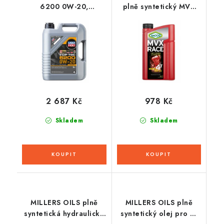
6200 0W-20,
plně syntetický MVX
syntetický motorový
RACE 4T 15W50 2l
olej 5 l
2 687 Kč
978 Kč
Skladem
Skladem
MILLERS OILS plně
MILLERS OILS plně
syntetická hydraulická
syntetický olej pro 4-