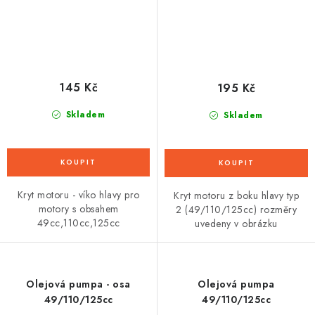
145 Kč
195 Kč
Skladem
Skladem
Kryt motoru - víko hlavy pro
Kryt motoru z boku hlavy typ
motory s obsahem
2 (49/110/125cc) rozměry
49cc,110cc,125cc
uvedeny v obrázku
Olejová pumpa - osa
Olejová pumpa
49/110/125cc
49/110/125cc