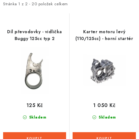
i
e
Stránka
1
z
2
-
20
položek celkem
s
n
p
í
r
p
Díl převodovky - vidlička
Karter motoru levý
o
r
Buggy 125cc typ 2
(110/125cc) - horní startér
d
o
u
d
k
u
t
k
ů
t
ů
125 Kč
1 050 Kč
Skladem
Skladem