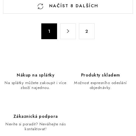
O
NAČÍST 8 DALŠÍCH
v
l
á
S
d
1
2
t
a
r
c
á
n
í
k
p
o
r
Nákup na splátky
Produkty skladem
v
v
Na splátky můžete zakoupit i více
Možnost expresního odeslání
á
k
zboží najednou.
objednávky.
n
y
í
v
ý
Zákaznická podpora
p
Nevíte si poradit? Neváhejte nás
i
kontaktovat!
s