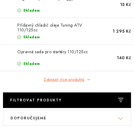
OBLEČENÍ
15 Kč
Skladem
TIP NA DÁRKY
Přídavný chladič oleje Tuning ATV
110/125cc
1 295 Kč
NÁPLNĚ A KAPALINY
Skladem
NÁHRADNÍ DÍLY
Opravná sada pro startéry 110/125cc
140 Kč
MONTÁŽNÍ SLUŽBY
Skladem
Moje objednávka
Kontakt
Zobrazit více produktů
Reklamace a vrácení zboží
Doprava a platba
Obchodní podmínky
Podmínky ochrany osobních údajů
Návody na montáž
FILTROVAT PRODUKTY
V
Ř
DOPORUČUJEME
ý
a
p
z