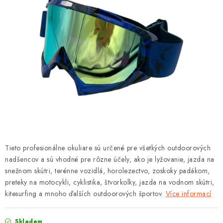
OBLEČENÍ
TIP NA DÁRKY
NÁPLNĚ A KAPALINY
NÁHRADNÍ DÍLY
MONTÁŽNÍ SLUŽBY
Moje objednávka
Kontakt
Reklamace a vrácení zboží
Tieto profesionálne okuliare sú určené pre všetkých outdoorových
Doprava a platba
Obchodní podmínky
nadšencov a sú vhodné pre rôzne účely, ako je lyžovanie, jazda na
Podmínky ochrany osobních údajů
Návody na montáž
snežnom skútri, terénne vozidlá, horolezectvo, zoskoky padákom,
preteky na motocykli, cyklistika, štvorkolky, jazda na vodnom skútri,
kitesurfing a mnoho ďalších outdoorových športov.
Více informací
Skladem