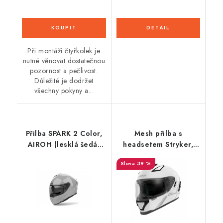
Při montáži čtyřkolek je
nutné věnovat dostatečnou
pozornost a pečlivost.
Důležité je dodržet
všechny pokyny a...
Přilba SPARK 2 Color,
Mesh přilba s
AIROH (lesklá šedá)
headsetem Stryker,
2026
SENA (lesklá bílá)
39 %