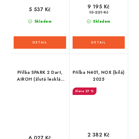
9 195 Kč
5 537 Kč
15 221 Kč
Skladem
Skladem
Přilba SPARK 2 Dart,
Přilba N401, NOX (bílá)
AIROH (žlutá lesklá)
2025
2026
27 %
2 382 Kč
6 027 Kč