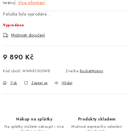
terénu).
Více informací
Položka byla vyprodána…
Vyprodáno
Možnosti doručení
9 890 Kč
Měrná cena:
Kód zboží:
MWAR1000WB
Značka:
RocketMotors
Tisk
Zeptat se
Hlídat
Nákup na splátky
Produkty skladem
Na splátky můžete zakoupit i více
Možnost expresního odeslání