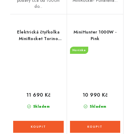
postavy cca od 100cm
MiniRocket! Poháněna...
do...
Elektrická čtyřkolka
MiniHunter 1000W -
MiniRocket Torino
Pink
1200W Graffiti - Žlutá
Novinka
11 690 Kč
10 990 Kč
Skladem
Skladem