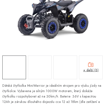
OBLEČENÍ
TIP NA DÁRKY
NÁPLNĚ A KAPALINY
NÁHRADNÍ DÍLY
MONTÁŽNÍ SLUŽBY
Moje objednávka
Kontakt
Reklamace a vrácení zboží
Doprava a platba
Obchodní podmínky
+ další (3)
Podmínky ochrany osobních údajů
Návody na montáž
Dětská čtyřkolka MiniWarrior je ideálním strojem pro výuku jízdy na
čtyřkolce. Vybavena je silným 1000W motorem, který dokáže
čtyřkolku rozpohybovat až na 30km/h. Baterie 36V s kapacitou
12Ah je zárukou dlouhého dojezdu cca 12 až 18km (dle zatížení a