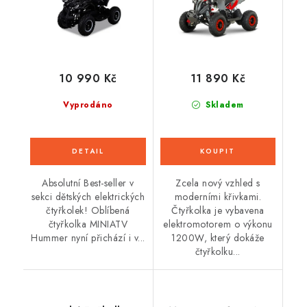
10 990 Kč
11 890 Kč
Vyprodáno
Skladem
Absolutní Best-seller v
Zcela nový vzhled s
sekci dětských elektrických
moderními křivkami.
čtyřkolek! Oblíbená
Čtyřkolka je vybavena
čtyřkolka MINIATV
elektromotorem o výkonu
Hummer nyní přichází i v...
1200W, který dokáže
čtyřkolku...