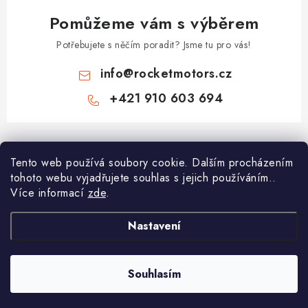
Pomůžeme vám s výběrem
Potřebujete s něčím poradit? Jsme tu pro vás!
info
@
rocketmotors.cz
+421 910 603 694
Z
á
Najdete nás
Tento web používá soubory cookie. Dalším procházením
p
tohoto webu vyjadřujete souhlas s jejich používáním..
a
Více informací
zde
.
Informace pro vás
t
í
Moje objednávka
Nastavení
TOP kategorie
Kontakt
Dětské čtyřkolky
Souhlasím
Copyright 2026
ROCKETMOTORS.cz
. Všechna práva vyhrazena.
Reklamace a vrácení zboží
Minicross
Vytvořil Shoptet Premium
Doprava a platba