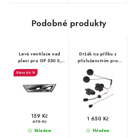
Podobné produkty
Levá ventilace nad
Držák na přilbu s
plexi pro GP 550 S,
příslušenstvím pro
AIROH
headset s HD sluchátky
66 %
SF1 / SF2 / SF4, SENA
159 Kč
1 650 Kč
478 Kč
Skladem
Skladem