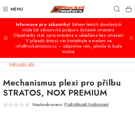
Přejít
Hleda
na
obsah
Během letních dovolených
VÝPRODEJ
může být zákaznická podpora dočasně omezená.
Objednávky však zpracováváme a odesíláme bez omezení.
V případě dotazů nás kontaktujte e-mailem na
QUAD - ATV
info@rocketmotors.cz – odpovíme vám, jakmile to bude
možné.
BUGGY A UTV
Náhradní díly
CROSS-MINICROSS-DIRTBIKE
Mechanismus plexi pro přilbu
KOLOBĚŽKY
STRATOS, NOX PREMIUM
MOTO VÝBAVA
Podrobnosti hodnocení
Neohodnoceno
PŘÍSLUŠENSTVÍ